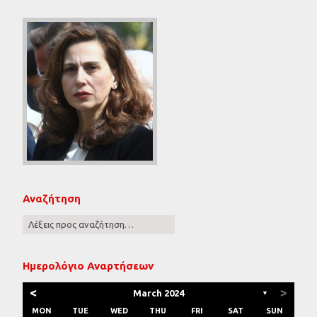
Αναζήτηση
Ημερολόγιο Αναρτήσεων
<
>
March 2024
▼
MON
TUE
WED
THU
FRI
SAT
SUN