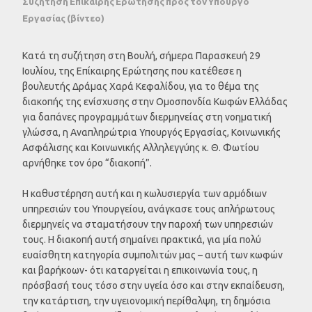
Συζήτηση Επίκαιρης Ερώτησης προς τον Υπουργό
Εργασίας (βίντεο)
Κατά τη συζήτηση στη Βουλή, σήμερα Παρασκευή 29
Ιουλίου, της Επίκαιρης Ερώτησης που κατέθεσε η
βουλευτής Δράμας Χαρά Κεφαλίδου, για το θέμα της
διακοπής της ενίσχυσης στην Ομοσπονδία Κωφών Ελλάδας
για δαπάνες προγραμμάτων διερμηνείας στη νοηματική
γλώσσα, η Αναπληρώτρια Υπουργός Εργασίας, Κοινωνικής
Ασφάλισης και Κοινωνικής Αλληλεγγύης κ. Θ. Φωτίου
αρνήθηκε τον όρο “διακοπή”.
Η καθυστέρηση αυτή και η κωλυσιεργία των αρμόδιων
υπηρεσιών του Υπουργείου, ανάγκασε τους απλήρωτους
διερμηνείς να σταματήσουν την παροχή των υπηρεσιών
τους. Η διακοπή αυτή σημαίνει πρακτικά, για μία πολύ
ευαίσθητη κατηγορία συμπολιτών μας – αυτή των κωφών
και βαρήκοων- ότι καταργείται η επικοινωνία τους, η
πρόσβασή τους τόσο στην υγεία όσο και στην εκπαίδευση,
την κατάρτιση, την υγειονομική περίθαλψη, τη δημόσια