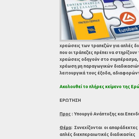
χρεώσεις των τραπεζών για απλές διε
που οι τράπεζες πρέπει να στηρίζουν
χρεώσεις οδηγούν στο συμπέρασμα, ό
χρέωση μη παραγωγικών διαδικασιών 
λειτουργικά τους έξοδα, αδιαφορών
Ακολουθεί το πλήρες κείμενο της Ερ
ΕΡΩΤΗΣΗ
Προς
: Υπουργό Ανάπτυξης και Επεν
Θέμα
:
Συνεχίζονται οι απαράδεκτες 
απλές διεκπεραιωτικές διαδικασίες