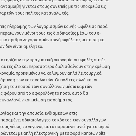
ανταμοιβή γίνεται στους συνεπείς με τις υποχρεώσεις
καρτών τους πολίτες καταναλωτές.
ώσεις πληρωμής των λογαριασμών κοινής ωφέλειας παρά
κπεραιώνουν μόνοι τους τις διαδικασίες μέσω του e-
τικό αριθμό λογαριασμών κοινή ωφέλειας μέσα σε μια
ν δεν είναι αμελητέο.
α στηρίζουν την πραγματική οικονομία οι υψηλές αυτές
 αυτές όλο και περισσότερο διολισθαίνουν στην χρέωση
ικονομία προκειμένου να καλύψουν απλά λειτουργικά
βάρυνση των καταναλωτών. Οι πολίτες αλλά και οι
αύξηση του ποσού των συναλλαγών μέσω καρτών
ης φόρου από το αφορολόγητο ποσό, αυτό θα
 συναλλαγών και μείωση εισοδήματος.
ογίας και την απουσία ενδιάμεσων στις
 παραμένει αδικαιολόγητο το κόστος των συναλλαγών
ια τους νέους το γεγονός αυτό παραμένει ανεξήγητο αφού
ηρώνεται με απλή ηλεκτρονική μεταφορά κάποιων bits,.