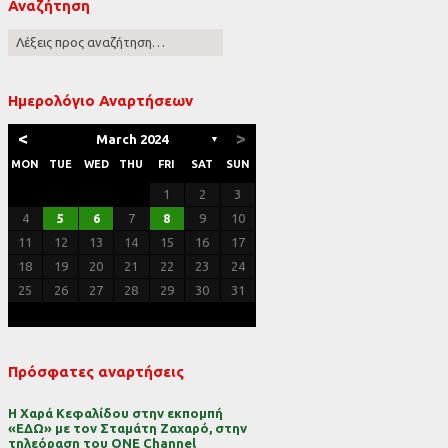
Αναζήτηση
ες
Ημερολόγιο Αναρτήσεων
<
>
March 2024
▼
MON
TUE
WED
THU
FRI
SAT
SUN
1
2
3
4
5
6
7
8
9
10
11
12
13
14
15
16
17
18
19
20
21
22
23
24
25
26
27
28
29
30
31
Πρόσφατες αναρτήσεις
Η Χαρά Κεφαλίδου στην εκπομπή
«ΕΔΩ» με τον Σταμάτη Ζαχαρό, στην
τηλεόραση του ONE Channel