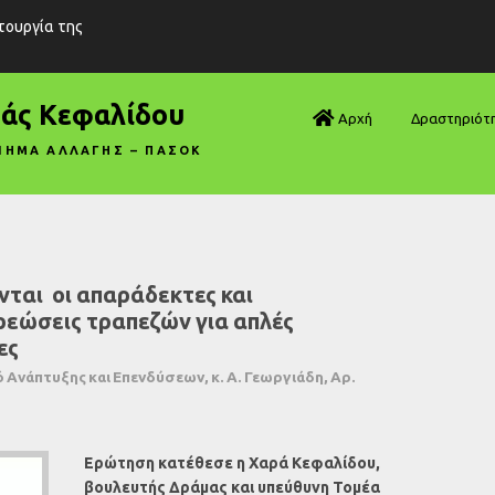
ιτουργία της
ράς Κεφαλίδου
Αρχή
Δραστηριότ
ΝΗΜΑ ΑΛΛΑΓΗΣ – ΠΑΣΟΚ
Βουλή—Ανα
Βουλή—Ερωτ
Βουλή—Ομιλ
νται οι απαράδεκτες και
ρεώσεις τραπεζών για απλές
Βουλή—Τροπ
ες
Δηλώσεις
Ανάπτυξης και Επενδύσεων, κ. Α. Γεωργιάδη, Αρ.
Αρθρογραφ
Ερώτηση κατέθεσε η Χαρά Κεφαλίδου,
Συνεντεύξει
βουλευτής Δράμας και υπεύθυνη Τομέα