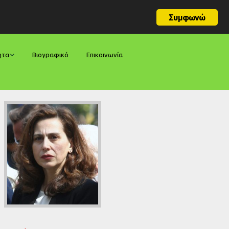
Συμφωνώ
ητα
Βιογραφικό
Επικοινωνία
φορές
ήσεις
ίες
ολογίες
ία
ς