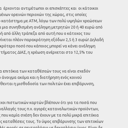
 έρχονται αντιμέτωποι οι επισκέπτες και οι κάτοικοι
ένων ορεινών περιοχών της χώρας, στις οποίες
κό κατάστημα με ΑΤΜ, λόγω των πολύ υψηλών χρεώσεων
α μια συνηθισμένη ανάληψη μετρητών 20 ή 40 ευρώ από
ή από άλλη τράπεζα από αυτή που ο κάτοχος του
γίνεται πλέον παρακράτηση εξόδων 2,5 ή 3 ευρώ! Δηλαδή
μικρότερο ποσό που κάποιος μπορεί να κάνει ανάληψη
τήματος ΔΙΑΣ, η χρέωση ανέρχεται στο 12,5% του
τα επιτόκια των καταθέσεών τους να είναι σχεδόν
ο άνοιγμα ακόμα και η διατήρηση ενός κοινού
θενται η μισθοδοσία των πολιτών έχει επιβάρυνση,
χοι πιστωτικών καρτών βλέπουν ότι για τα ποσά που
υναλλαγές τους π.χ. αγορές καταναλωτικών προϊόντων,
 που καμία σχέση δεν έχουν με τα πολύ μικρά επιτόκια
ις καταθέσεις τους. Το ύψος επιβάρυνσης των επιτοκίων
ές φορές σε πενταπλάσιο με δεκαπλάσιο ύψος. Είναι δε