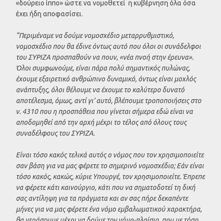
«δούρειο ίππο» ώστε να νομοθετεί η κυβέρνηση όλα όσα
έχει ήδη αποφασίσει.
“Περιμέναμε να δούμε νομοσχέδιο μεταρρυθμιστικό,
νομοσχέδιο που θα έδινε όντως αυτό που όλοι οι συνάδελφοι
του ΣΥΡΙΖΑ προσπαθούν να πουν, «νέα πνοή στην έρευνα».
Όλοι συμφωνούμε, είναι πάρα πολύ σημαντικός πυλώνας,
έχουμε εξαιρετικό ανθρώπινο δυναμικό, όντως είναι μοχλός
ανάπτυξης, όλοι θέλουμε να έχουμε το καλύτερο δυνατό
αποτέλεσμα, όμως, αντί γι’ αυτό, βλέπουμε τροποποιήσεις στο
ν. 4310 που η προσπάθεια που γίνεται σήμερα εδώ είναι να
αποδομηθεί από την αρχή μέχρι το τέλος από όλους τους
συναδέλφους του ΣΥΡΙΖΑ.
Είναι τόσο κακός τελικά αυτός ο νόμος που τον χρησιμοποιείτε
σαν βάση για να μας φέρετε το σημερινό νομοσχέδιο; Εάν είναι
τόσο κακός, κακώς, κύριε Υπουργέ, τον χρησιμοποιείτε. Έπρεπε
να φέρετε κάτι καινούργιο, κάτι που να σηματοδοτεί τη δική
σας αντίληψη για τα πράγματα και αν σας πήρε δεκαπέντε
μήνες για να μας φέρετε ένα νόμο εμβαλωματικού χαρακτήρα,
θα γεράσουμε μέχρι να δούμε τον νόμο-πλαίσιο, που με τόσο