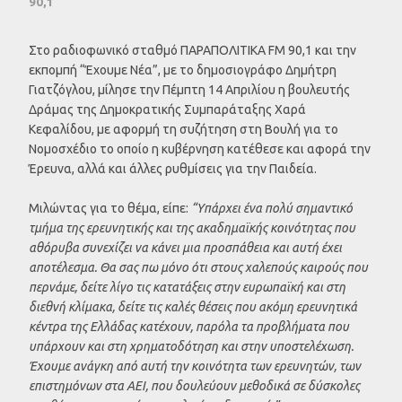
90,1
Στο ραδιοφωνικό σταθμό ΠΑΡΑΠΟΛΙΤΙΚΑ FM 90,1 και την
εκπομπή “Έχουμε Νέα”, με το δημοσιογράφο Δημήτρη
Γιατζόγλου, μίλησε την Πέμπτη 14 Απριλίου η βουλευτής
Δράμας της Δημοκρατικής Συμπαράταξης Χαρά
Κεφαλίδου, με αφορμή τη συζήτηση στη Βουλή για το
Νομοσχέδιο το οποίο η κυβέρνηση κατέθεσε και αφορά την
Έρευνα, αλλά και άλλες ρυθμίσεις για την Παιδεία.
Μιλώντας για το θέμα, είπε:
“Υπάρχει ένα πολύ σημαντικό
τμήμα της ερευνητικής και της ακαδημαϊκής κοινότητας που
αθόρυβα συνεχίζει να κάνει μια προσπάθεια και αυτή έχει
αποτέλεσμα. Θα σας πω μόνο ότι στους χαλεπούς καιρούς που
περνάμε, δείτε λίγο τις κατατάξεις στην ευρωπαϊκή και στη
διεθνή κλίμακα, δείτε τις καλές θέσεις που ακόμη ερευνητικά
κέντρα της Ελλάδας κατέχουν, παρόλα τα προβλήματα που
υπάρχουν και στη χρηματοδότηση και στην υποστελέχωση.
Έχουμε ανάγκη από αυτή την κοινότητα των ερευνητών, των
επιστημόνων στα ΑΕΙ, που δουλεύουν μεθοδικά σε δύσκολες