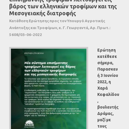
βάρος των ελληνικών τροφίμων και της
Μεσογειακής διατροφής
Κατάθεση Ερώτησης προς τον Υπουργό Αγροτικής
Ανάπτυξης και Τροφίμων, κ. Γ. Γεωργαντά, Αρ. Πρωτ.:
5608/03-06-2022
Ερώτηση
κατέθεσε
σήμερα,
Παρασκευ
ή 3 Ιουνίου
2022, η
Χαρά
Κεφαλίδου
,
βουλευτής
Δράμας,
μαζί με
τους