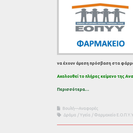
να έχουν άμεση πρόσβαση στα φάρμ
Ακολουθεί το πλήρες κείμενο της Αν
Περισσότερα…
Βουλή—Αναφορές
Δράμα
Υγεία
Φαρμακείο Ε.Ο.Π.Υ.Υ