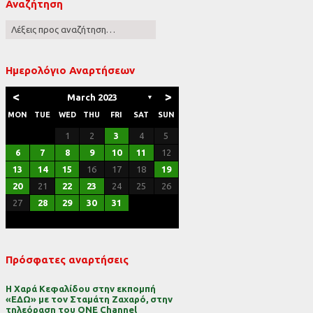
Αναζήτηση
ες
Ημερολόγιο Αναρτήσεων
<
>
March 2023
▼
MON
TUE
WED
THU
FRI
SAT
SUN
1
2
3
4
5
6
7
8
9
10
11
12
13
14
15
16
17
18
19
20
21
22
23
24
25
26
27
28
29
30
31
Πρόσφατες αναρτήσεις
Η Χαρά Κεφαλίδου στην εκπομπή
«ΕΔΩ» με τον Σταμάτη Ζαχαρό, στην
τηλεόραση του ONE Channel