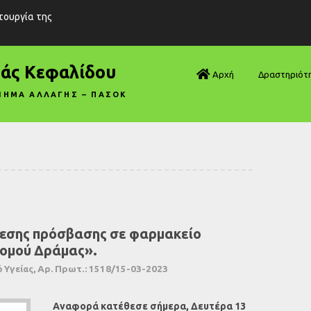
ιτουργία της
ράς Κεφαλίδου
Αρχή
Δραστηριότ
ΝΗΜΑ ΑΛΛΑΓΗΣ – ΠΑΣΟΚ
Βουλή—Ανα
Βουλή—Ερωτ
Βουλή—Ομιλ
Βουλή—Τροπ
μεσης πρόσβασης σε φαρμακείο
Δηλώσεις
 Νομού Δράμας».
Αρθρογραφ
Υγείας, Αρ. Πρωτ.: 1518/15-03-2023
Συνεντεύξει
Αναφορά κατέθεσε σήμερα, Δευτέρα 13