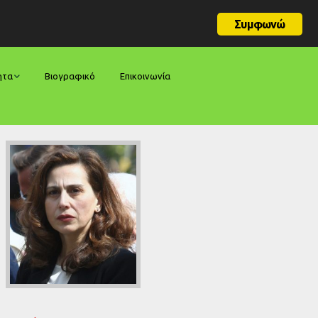
Συμφωνώ
ητα
Βιογραφικό
Επικοινωνία
φορές
ήσεις
ίες
ολογίες
ία
ς