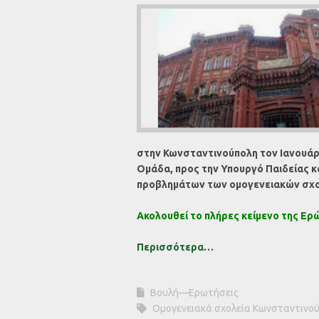
στην Κωνσταντινούπολη τον Ιανουάρι
Ομάδα, προς την Υπουργό Παιδείας κ
προβλημάτων των ομογενειακών σχολ
Ακολουθεί το πλήρες κείμενο της Ερ
Περισσότερα…
Βουλή—Ερωτήσεις
Ομογενειακά σχολεία Κωνσταντινο