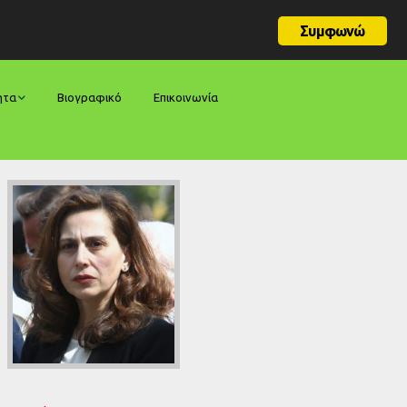
Συμφωνώ
ητα
Βιογραφικό
Επικοινωνία
φορές
ήσεις
ίες
ολογίες
ία
ς