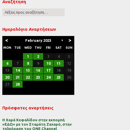
Αναζήτηση
ες
Ημερολόγιο Αναρτήσεων
<
>
February 2023
▼
MON
TUE
WED
THU
FRI
SAT
SUN
1
2
3
4
5
6
7
8
9
10
11
12
13
14
15
16
17
18
19
20
21
22
23
24
25
26
27
28
Πρόσφατες αναρτήσεις
Η Χαρά Κεφαλίδου στην εκπομπή
«ΕΔΩ» με τον Σταμάτη Ζαχαρό, στην
τηλεόραση του ONE Channel