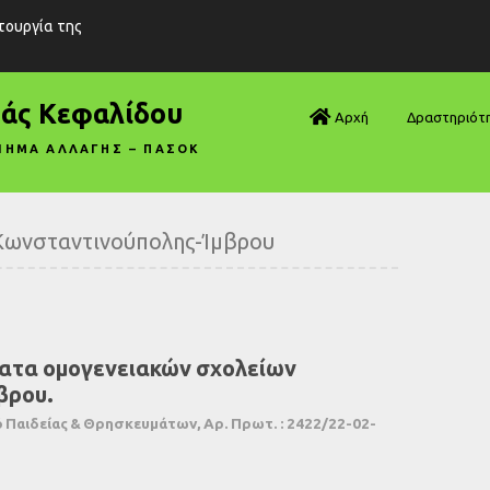
ιτουργία της
ράς Κεφαλίδου
Αρχή
Δραστηριότ
ΝΗΜΑ ΑΛΛΑΓΗΣ – ΠΑΣΟΚ
Βουλή—Ανα
Βουλή—Ερωτ
Κωνσταντινούπολης-Ίμβρου
Βουλή—Ομιλ
Βουλή—Τροπ
ατα ομογενειακών σχολείων
Δηλώσεις
βρου.
Αρθρογραφ
Παιδείας & Θρησκευμάτων, Αρ. Πρωτ. : 2422/22-02-
Συνεντεύξει