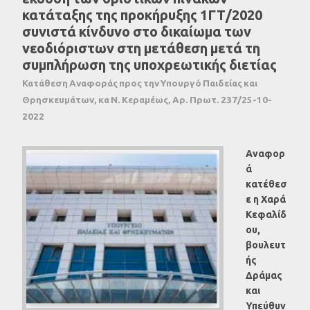
κατάταξης της προκήρυξης 1ΓΤ/2020
συνιστά κίνδυνο στο δικαίωμα των
νεοδιόριστων στη μετάθεση μετά τη
συμπλήρωση της υποχρεωτικής διετίας
Κατάθεση Αναφοράς προς την Υπουργό Παιδείας και
Θρησκευμάτων, κα Ν. Κεραμέως, Αρ. Πρωτ. 237/25-10-
2022
Αναφορ
ά
κατέθεσ
ε η Χαρά
Κεφαλίδ
ου,
βουλευτ
ής
Δράμας
και
Υπεύθυν