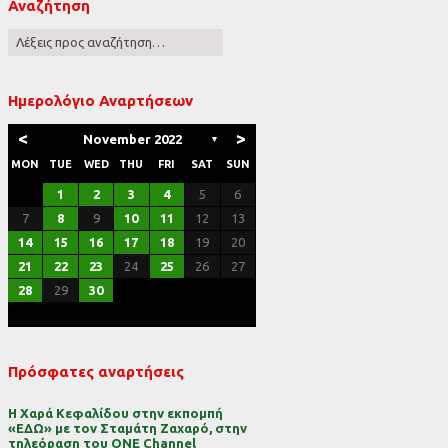
Αναζήτηση
ες
Ημερολόγιο Αναρτήσεων
<
>
November 2022
▼
MON
TUE
WED
THU
FRI
SAT
SUN
1
2
3
4
5
6
7
8
9
10
11
12
13
14
15
16
17
18
19
20
21
22
23
24
25
26
27
28
29
30
Πρόσφατες αναρτήσεις
Η Χαρά Κεφαλίδου στην εκπομπή
«ΕΔΩ» με τον Σταμάτη Ζαχαρό, στην
τηλεόραση του ONE Channel