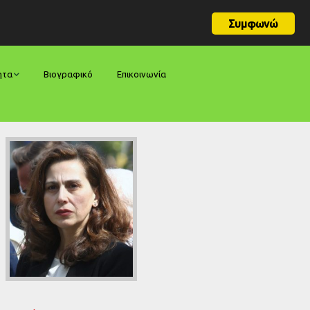
Συμφωνώ
ητα
Βιογραφικό
Επικοινωνία
φορές
ήσεις
ίες
ολογίες
ία
ς