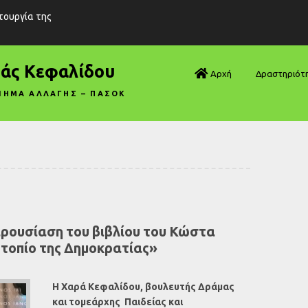
ιτουργία της
ράς Κεφαλίδου
Αρχή
Δραστηριότ
ΝΗΜΑ ΑΛΛΑΓΗΣ – ΠΑΣΟΚ
Βουλή—Ανα
Βουλή—Ερωτ
Βουλή—Ομιλ
Βουλή—Τροπ
ρουσίαση του βιβλίου του Κώστα
Δηλώσεις
 τοπίο της Δημοκρατίας»
Αρθρογραφ
Η Χαρά Κεφαλίδου, βουλευτής Δράμας
Συνεντεύξει
και τομεάρχης Παιδείας και