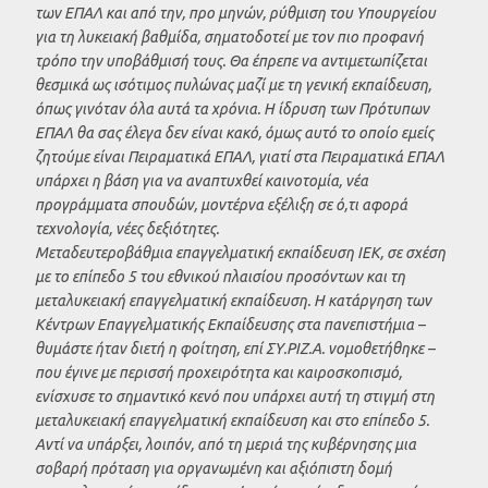
των ΕΠΑΛ και από την, προ μηνών, ρύθμιση του Υπουργείου
για τη λυκειακή βαθμίδα, σηματοδοτεί με τον πιο προφανή
τρόπο την υποβάθμισή τους. Θα έπρεπε να αντιμετωπίζεται
θεσμικά ως ισότιμος πυλώνας μαζί με τη γενική εκπαίδευση,
όπως γινόταν όλα αυτά τα χρόνια. Η ίδρυση των Πρότυπων
ΕΠΑΛ θα σας έλεγα δεν είναι κακό, όμως αυτό το οποίο εμείς
ζητούμε είναι Πειραματικά ΕΠΑΛ, γιατί στα Πειραματικά ΕΠΑΛ
υπάρχει η βάση για να αναπτυχθεί καινοτομία, νέα
προγράμματα σπουδών, μοντέρνα εξέλιξη σε ό,τι αφορά
τεχνολογία, νέες δεξιότητες.
Μεταδευτεροβάθμια επαγγελματική εκπαίδευση ΙΕΚ, σε σχέση
με το επίπεδο 5 του εθνικού πλαισίου προσόντων και τη
μεταλυκειακή επαγγελματική εκπαίδευση. Η κατάργηση των
Κέντρων Επαγγελματικής Εκπαίδευσης στα πανεπιστήμια –
θυμάστε ήταν διετή η φοίτηση, επί ΣΥ.ΡΙΖ.Α. νομοθετήθηκε –
που έγινε με περισσή προχειρότητα και καιροσκοπισμό,
ενίσχυσε το σημαντικό κενό που υπάρχει αυτή τη στιγμή στη
μεταλυκειακή επαγγελματική εκπαίδευση και στο επίπεδο 5.
Αντί να υπάρξει, λοιπόν, από τη μεριά της κυβέρνησης μια
σοβαρή πρόταση για οργανωμένη και αξιόπιστη δομή