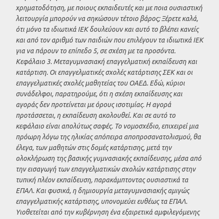
χρηματοδότηση, με ποιους εκπαιδευτές και με ποια ουσιαστική
λειτουργία μπορούν να σηκώσουν τέτοιο βάρος; Ξέρετε καλά,
ότι μόνο τα ιδιωτικά ΙΕΚ δουλεύουν και αυτό το βλέπει κανείς
και από τον αριθμό των παιδιών που επιλέγουν τα ιδιωτικά ΙΕΚ
για να πάρουν το επίπεδο 5, σε σχέση με τα προσόντα.
Κεφάλαιο 3. Μεταγυμνασιακή επαγγελματική εκπαίδευση και
κατάρτιση. Οι επαγγελματικές σχολές κατάρτισης ΣΕΚ και οι
επαγγελματικές σχολές μαθητείας του ΟΑΕΔ. Εδώ, κύριοι
συνάδελφοι, παρατηρούμε, ότι η σχέση εκπαίδευσης και
αγοράς δεν προτείνεται με όρους ισοτιμίας. Η αγορά
προτάσσεται, η εκπαίδευση ακολουθεί. Και σε αυτό το
κεφάλαιο είναι απολύτως σαφές. Το νομοσχέδιο, επιχειρεί μια
πρόωρη λόγω της ηλικίας απόπειρα αποπροσανατολισμού, θα
έλεγα, των μαθητών στις δομές κατάρτισης, μετά την
ολοκλήρωση της βασικής γυμνασιακής εκπαίδευσης, μέσα από
την εισαγωγή των επαγγελματικών σχολών κατάρτισης στην
τυπική πλέον εκπαίδευση, παρακάμπτοντας ουσιαστικά τα
ΕΠΑΛ. Και φυσικά, η δημιουργία μεταγυμνασιακής αμιγώς
επαγγελματικής κατάρτισης, υπονομεύει ευθέως τα ΕΠΑΛ.
Υιοθετείται από την κυβέρνηση ένα εξαιρετικά αμφιλεγόμενης