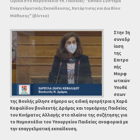
Ομιλία στο Νομοσχέδιο Υπ. Παιδείας: "Εθνικό Σύστημα
Επαγγελματικής Εκπαίδευσης, Κατάρτισης και Δια Βίου
Μάθησης" (βίντεο)
Στην 3η
συνεδρ
ίαση
της
Επιτρο
πής
Μορφ
ωτικών
Υποθέ
σεων
της Βουλής μίλησε σήμερα ως ειδική αγορήτρια η Χαρά
Κεφαλίδου βουλευτής Δράμας και τομεάρχης Παιδείας
του Κινήματος Αλλαγής στο πλαίσιο της συζήτησης για
το Νομοσχέδιο του Υπουργείου Παιδείας αναφορικά με
την επαγγελματική εκπαίδευση.