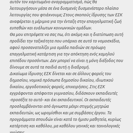
αυτόν τον χαριτωμένο αναγραμματισμό, πώς θα
λειτουργήσουν μέσα σε ένα δυσμενές δυσμενέστερο πλαίσιο
λειτουργίας που φτιάχνουμε; Στους σκοπούς ίδρυσης των ΕΣΚ
αναφέρεται η μέριμνα για την ένταξη στην επαγγελματική ζωή
ευπαθών και ευάλωτων κοινωνικών ομάδων.
Θα μου επιτρέψετε να σας πω, ότι ακόμη και η διατύπωση αυτή
προδίδει την ταξικότητα που υπάρχει σε αυτό το νομοσχέδιο,
αφού προσανατολίζει μια ομάδα παιδιών σε πρόωρη
επαγγελματική κατάρτιση για την απόκτηση ενός χαμηλού
επιπέδου προσόντων. Δεν μπορεί να είναι η μόνη διέξοδος που
δίνουμε σε αυτά τα παιδιά αυτή η διαδρομή.
Δικαίωμα ίδρυσης ΕΣΚ δίνεται και σε άλλους φορείς του
δημοσίου, νομικά πρόσωπα δημοσίου δικαίου, ιδιωτικού
δικαίου, εργοδοτικούς φορείς, επιχειρήσεις. Στις ΕΣΚ
εγγράφονται απόφοιτοι γυμνασίου, διδάσκουν εκπαιδευτές
-προσέξτε το αυτό- και όχι εκπαιδευτικοί. Οι εκπαιδευτές
προσλαμβάνονται από άγνωστα μέχρι στιγμής μητρώα
εκπαιδευτών, ως ωρομίσθιοι και με συμβάσεις έργου. Τα
προγράμματα σπουδών είναι κατά το ήμισυ μαθητεία, κυρίως
κατάρτιση και καθόλου, μα καθόλου γενικές και τεχνολογικές
γνώσεις.