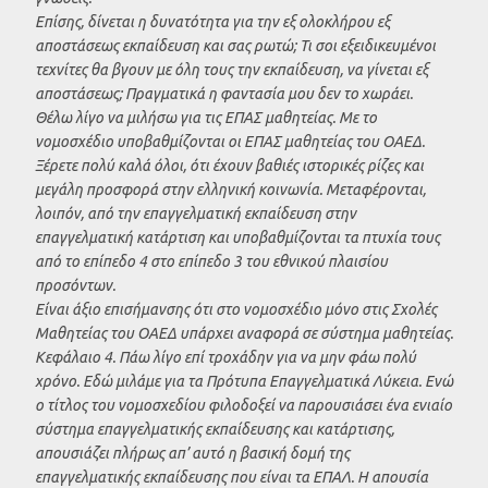
Επίσης, δίνεται η δυνατότητα για την εξ ολοκλήρου εξ
αποστάσεως εκπαίδευση και σας ρωτώ; Τι σοι εξειδικευμένοι
τεχνίτες θα βγουν με όλη τους την εκπαίδευση, να γίνεται εξ
αποστάσεως; Πραγματικά η φαντασία μου δεν το χωράει.
Θέλω λίγο να μιλήσω για τις ΕΠΑΣ μαθητείας. Με το
νομοσχέδιο υποβαθμίζονται οι ΕΠΑΣ μαθητείας του ΟΑΕΔ.
Ξέρετε πολύ καλά όλοι, ότι έχουν βαθιές ιστορικές ρίζες και
μεγάλη προσφορά στην ελληνική κοινωνία. Μεταφέρονται,
λοιπόν, από την επαγγελματική εκπαίδευση στην
επαγγελματική κατάρτιση και υποβαθμίζονται τα πτυχία τους
από το επίπεδο 4 στο επίπεδο 3 του εθνικού πλαισίου
προσόντων.
Είναι άξιο επισήμανσης ότι στο νομοσχέδιο μόνο στις Σχολές
Μαθητείας του ΟΑΕΔ υπάρχει αναφορά σε σύστημα μαθητείας.
Κεφάλαιο 4. Πάω λίγο επί τροχάδην για να μην φάω πολύ
χρόνο. Εδώ μιλάμε για τα Πρότυπα Επαγγελματικά Λύκεια. Ενώ
ο τίτλος του νομοσχεδίου φιλοδοξεί να παρουσιάσει ένα ενιαίο
σύστημα επαγγελματικής εκπαίδευσης και κατάρτισης,
απουσιάζει πλήρως απ’ αυτό η βασική δομή της
επαγγελματικής εκπαίδευσης που είναι τα ΕΠΑΛ. Η απουσία