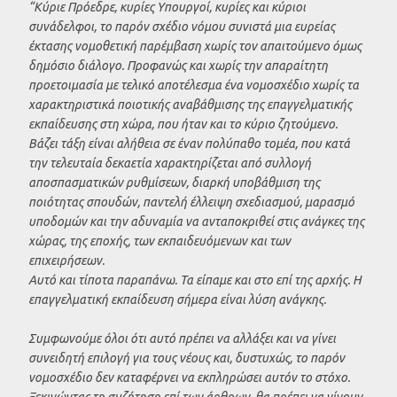
“Κύριε Πρόεδρε, κυρίες Υπουργοί, κυρίες και κύριοι
συνάδελφοι, το παρόν σχέδιο νόμου συνιστά μια ευρείας
έκτασης νομοθετική παρέμβαση χωρίς τον απαιτούμενο όμως
δημόσιο διάλογο. Προφανώς και χωρίς την απαραίτητη
προετοιμασία με τελικό αποτέλεσμα ένα νομοσχέδιο χωρίς τα
χαρακτηριστικά ποιοτικής αναβάθμισης της επαγγελματικής
εκπαίδευσης στη χώρα, που ήταν και το κύριο ζητούμενο.
Βάζει τάξη είναι αλήθεια σε έναν πολύπαθο τομέα, που κατά
την τελευταία δεκαετία χαρακτηρίζεται από συλλογή
αποσπασματικών ρυθμίσεων, διαρκή υποβάθμιση της
ποιότητας σπουδών, παντελή έλλειψη σχεδιασμού, μαρασμό
υποδομών και την αδυναμία να ανταποκριθεί στις ανάγκες της
χώρας, της εποχής, των εκπαιδευόμενων και των
επιχειρήσεων.
Αυτό και τίποτα παραπάνω. Τα είπαμε και στο επί της αρχής. Η
επαγγελματική εκπαίδευση σήμερα είναι λύση ανάγκης.
Συμφωνούμε όλοι ότι αυτό πρέπει να αλλάξει και να γίνει
συνειδητή επιλογή για τους νέους και, δυστυχώς, το παρόν
νομοσχέδιο δεν καταφέρνει να εκπληρώσει αυτόν το στόχο.
Ξεκινώντας τη συζήτηση επί των άρθρων, θα πρέπει να γίνουν