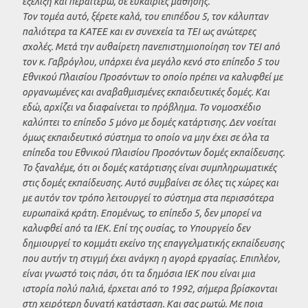
εξέλιξη και περαιτέρω, σε ευκαιρίες μάθησης.
Τον τομέα αυτό, ξέρετε καλά, του επιπέδου 5, τον κάλυπταν
παλιότερα τα ΚΑΤΕΕ και εν συνεχεία τα ΤΕΙ ως ανώτερες
σχολές. Μετά την αυθαίρετη πανεπιστημιοποίηση τον ΤΕΙ από
τον κ. Γαβρόγλου, υπάρχει ένα μεγάλο κενό στο επίπεδο 5 του
Εθνικού Πλαισίου Προσόντων το οποίο πρέπει να καλυφθεί με
οργανωμένες και αναβαθμισμένες εκπαιδευτικές δομές. Και
εδώ, αρχίζει να διαφαίνεται το πρόβλημα. Το νομοσχέδιο
καλύπτει το επίπεδο 5 μόνο με δομές κατάρτισης. Δεν νοείται
όμως εκπαιδευτικό σύστημα το οποίο να μην έχει σε όλα τα
επίπεδα του Εθνικού Πλαισίου Προσόντων δομές εκπαίδευσης.
Το ξαναλέμε, ότι οι δομές κατάρτισης είναι συμπληρωματικές
στις δομές εκπαίδευσης. Αυτό συμβαίνει σε όλες τις χώρες και
με αυτόν τον τρόπο λειτουργεί το σύστημα στα περισσότερα
ευρωπαϊκά κράτη. Επομένως, το επίπεδο 5, δεν μπορεί να
καλυφθεί από τα ΙΕΚ. Επί της ουσίας, το Υπουργείο δεν
δημιουργεί το κομμάτι εκείνο της επαγγελματικής εκπαίδευσης
που αυτήν τη στιγμή έχει ανάγκη η αγορά εργασίας. Επιπλέον,
είναι γνωστό τοις πάσι, ότι τα δημόσια ΙΕΚ που είναι μια
ιστορία πολύ παλιά, έρχεται από το 1992, σήμερα βρίσκονται
στη χειρότερη δυνατή κατάσταση. Και σας ρωτώ. Με ποια