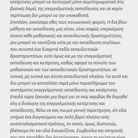
κατάρτισης μπορεί να λειτουργεί μόνο συμπληρωματικά στις
βασικές δομές της επαγγελματικής εκπαίδευσης και σε καμία
περίπτωση δεν μπορεί να την υποκαθιστά.
Επιπλέον, ακούσαμε χθες τους κοινωνικούς φορείς. Η διά βίου
μάθηση και εκπαίδευση, μας είπαν, είναι σαφώς υπερκείμενη
έννοια κάθε μαθησιακής και εκπαιδευτικής δραστηριότητας.
Δεν μπορεί να ταυτίζεται ούτε με την εκπαίδευση ενηλίκων,
που συνιστά ένα διακριτό πεδίο εκπαιδευτικών
δραστηριοτήτων, ούτε όμως και με την επαγγελματική
εκπαίδευση και κατάρτιση, καθώς αφορά το σύνολο των
μαθησιακών και των εκπαιδευτικών δραστηριοτήτων, σε
τυπικά, μη τυπικά και άτυπα εκπαιδευτικά πλαίσια. Για αυτό και
δεν μπορεί να αποτελέσει παρά μόνο παραπλήρωμα του
συστήματος επαγγελματικής εκπαίδευσης και κατάρτισης.
Επειδή τώρα ξεκινάει μια δομή για το πώς ακριβώς θα δομηθεί
όλη η διοίκηση της επαγγελματικής κατάρτισης και
εκπαίδευσης, θέλω να σας πω μια γενική παρατήρηση, ότι εδώ
υπήρχε ένα διογκούμενο και πολύ βαρύ πλαίσιο ενός
αναποτελεσματικού Κράτους, το οποίο, όμως, δυστυχώς,
βλέπουμε ότι και εδώ διαιωνίζεται. Συμβούλια και επιτροπές
που στο παρελθόν δεν λειτούργησαν, άραγε το ερώτημα είναι