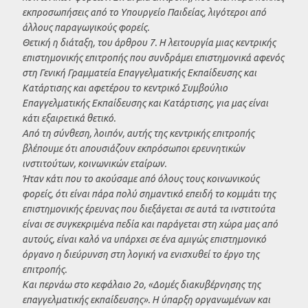
εκπροσωπήσεις από το Υπουργείο Παιδείας, λιγότεροι από
άλλους παραγωγικούς φορείς.
Θετική η διάταξη, του άρθρου 7. Η λειτουργία μιας κεντρικής
επιστημονικής επιτροπής που συνδράμει επιστημονικά αφενός
στη Γενική Γραμματεία Επαγγελματικής Εκπαίδευσης και
Κατάρτισης και αφετέρου το κεντρικό Συμβούλιο
Επαγγελματικής Εκπαίδευσης και Κατάρτισης, για μας είναι
κάτι εξαιρετικά θετικό.
Από τη σύνθεση, λοιπόν, αυτής της κεντρικής επιτροπής
βλέπουμε ότι απουσιάζουν εκπρόσωποι ερευνητικών
ινστιτούτων, κοινωνικών εταίρων.
Ήταν κάτι που το ακούσαμε από όλους τους κοινωνικούς
φορείς, ότι είναι πάρα πολύ σημαντικό επειδή το κομμάτι της
επιστημονικής έρευνας που διεξάγεται σε αυτά τα ινστιτούτα
είναι σε συγκεκριμένα πεδία και παράγεται στη χώρα μας από
αυτούς, είναι καλό να υπάρχει σε ένα αμιγώς επιστημονικό
όργανο η διεύρυνση στη λογική να ενισχυθεί το έργο της
επιτροπής.
Και περνάω στο κεφάλαιο 2ο, «Δομές διακυβέρνησης της
επαγγελματικής εκπαίδευσης». Η ύπαρξη οργανωμένων και