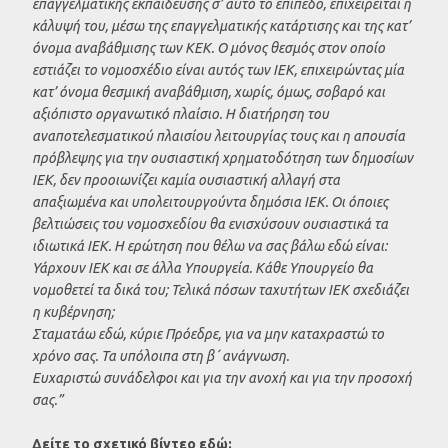
επαγγελματικής εκπαίδευσης σ’ αυτό το επίπεδο, επιχειρείται η
κάλυψή του, μέσω της επαγγελματικής κατάρτισης και της κατ’
όνομα αναβάθμισης των ΚΕΚ. Ο μόνος θεσμός στον οποίο
εστιάζει το νομοσχέδιο είναι αυτός των ΙΕΚ, επιχειρώντας μία
κατ’ όνομα θεσμική αναβάθμιση, χωρίς, όμως, σοβαρό και
αξιόπιστο οργανωτικό πλαίσιο. Η διατήρηση του
αναποτελεσματικού πλαισίου λειτουργίας τους και η απουσία
πρόβλεψης για την ουσιαστική χρηματοδότηση των δημοσίων
ΙΕΚ, δεν προοιωνίζει καμία ουσιαστική αλλαγή στα
απαξιωμένα και υπολειτουργούντα δημόσια ΙΕΚ. Οι όποιες
βελτιώσεις του νομοσχεδίου θα ενισχύσουν ουσιαστικά τα
ιδιωτικά ΙΕΚ. Η ερώτηση που θέλω να σας βάλω εδώ είναι:
Υάρχουν ΙΕΚ και σε άλλα Υπουργεία. Κάθε Υπουργείο θα
νομοθετεί τα δικά του; Τελικά πόσων ταχυτήτων ΙΕΚ σχεδιάζει
η κυβέρνηση;
Σταματάω εδώ, κύριε Πρόεδρε, για να μην καταχραστώ το
χρόνο σας. Τα υπόλοιπα στη β΄ ανάγνωση.
Ευχαριστώ συνάδελφοι και για την ανοχή και για την προσοχή
σας.”
Δείτε το σχετικό βίντεο εδώ: