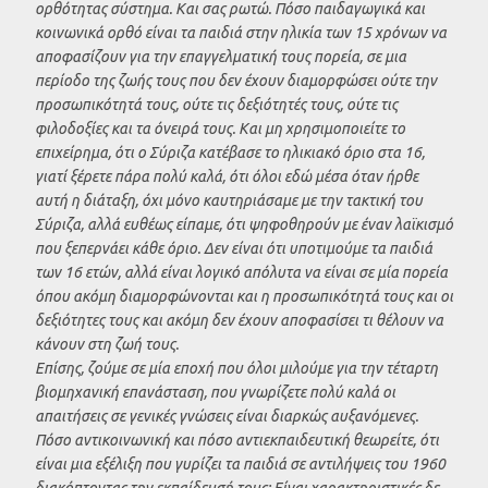
ορθότητας σύστημα. Και σας ρωτώ. Πόσο παιδαγωγικά και
κοινωνικά ορθό είναι τα παιδιά στην ηλικία των 15 χρόνων να
αποφασίζουν για την επαγγελματική τους πορεία, σε μια
περίοδο της ζωής τους που δεν έχουν διαμορφώσει ούτε την
προσωπικότητά τους, ούτε τις δεξιότητές τους, ούτε τις
φιλοδοξίες και τα όνειρά τους. Και μη χρησιμοποιείτε το
επιχείρημα, ότι ο Σύριζα κατέβασε το ηλικιακό όριο στα 16,
γιατί ξέρετε πάρα πολύ καλά, ότι όλοι εδώ μέσα όταν ήρθε
αυτή η διάταξη, όχι μόνο καυτηριάσαμε με την τακτική του
Σύριζα, αλλά ευθέως είπαμε, ότι ψηφοθηρούν με έναν λαϊκισμό
που ξεπερνάει κάθε όριο. Δεν είναι ότι υποτιμούμε τα παιδιά
των 16 ετών, αλλά είναι λογικό απόλυτα να είναι σε μία πορεία
όπου ακόμη διαμορφώνονται και η προσωπικότητά τους και οι
δεξιότητες τους και ακόμη δεν έχουν αποφασίσει τι θέλουν να
κάνουν στη ζωή τους.
Επίσης, ζούμε σε μία εποχή που όλοι μιλούμε για την τέταρτη
βιομηχανική επανάσταση, που γνωρίζετε πολύ καλά οι
απαιτήσεις σε γενικές γνώσεις είναι διαρκώς αυξανόμενες.
Πόσο αντικοινωνική και πόσο αντιεκπαιδευτική θεωρείτε, ότι
είναι μια εξέλιξη που γυρίζει τα παιδιά σε αντιλήψεις του 1960
διακόπτοντας την εκπαίδευσή τους; Είναι χαρακτηριστικές δε