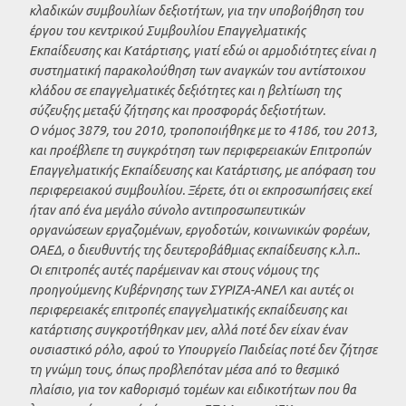
κλαδικών συμβουλίων δεξιοτήτων, για την υποβοήθηση του
έργου του κεντρικού Συμβουλίου Επαγγελματικής
Εκπαίδευσης και Κατάρτισης, γιατί εδώ οι αρμοδιότητες είναι η
συστηματική παρακολούθηση των αναγκών του αντίστοιχου
κλάδου σε επαγγελματικές δεξιότητες και η βελτίωση της
σύζευξης μεταξύ ζήτησης και προσφοράς δεξιοτήτων.
Ο νόμος 3879, του 2010, τροποποιήθηκε με το 4186, του 2013,
και προέβλεπε τη συγκρότηση των περιφερειακών Επιτροπών
Επαγγελματικής Εκπαίδευσης και Κατάρτισης, με απόφαση του
περιφερειακού συμβουλίου. Ξέρετε, ότι οι εκπροσωπήσεις εκεί
ήταν από ένα μεγάλο σύνολο αντιπροσωπευτικών
οργανώσεων εργαζομένων, εργοδοτών, κοινωνικών φορέων,
ΟΑΕΔ, ο διευθυντής της δευτεροβάθμιας εκπαίδευσης κ.λ.π..
Οι επιτροπές αυτές παρέμειναν και στους νόμους της
προηγούμενης Κυβέρνησης των ΣΥΡΙΖΑ-ΑΝΕΛ και αυτές οι
περιφερειακές επιτροπές επαγγελματικής εκπαίδευσης και
κατάρτισης συγκροτήθηκαν μεν, αλλά ποτέ δεν είχαν έναν
ουσιαστικό ρόλο, αφού το Υπουργείο Παιδείας ποτέ δεν ζήτησε
τη γνώμη τους, όπως προβλεπόταν μέσα από το θεσμικό
πλαίσιο, για τον καθορισμό τομέων και ειδικοτήτων που θα