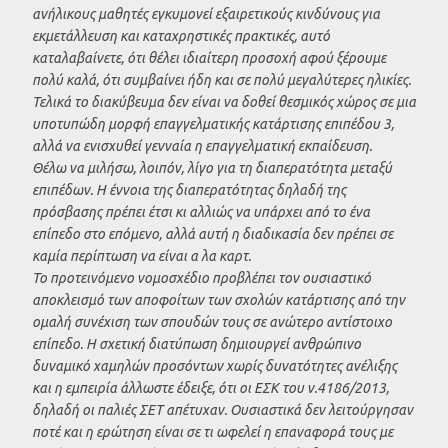
ανήλικους μαθητές εγκυμονεί εξαιρετικούς κινδύνους για
εκμετάλλευση και καταχρηστικές πρακτικές, αυτό
καταλαβαίνετε, ότι θέλει ιδιαίτερη προσοχή αφού ξέρουμε
πολύ καλά, ότι συμβαίνει ήδη και σε πολύ μεγαλύτερες ηλικίες.
Τελικά το διακύβευμα δεν είναι να δοθεί θεσμικός χώρος σε μια
υποτυπώδη μορφή επαγγελματικής κατάρτισης επιπέδου 3,
αλλά να ενισχυθεί γενναία η επαγγελματική εκπαίδευση.
Θέλω να μιλήσω, λοιπόν, λίγο για τη διαπερατότητα μεταξύ
επιπέδων. Η έννοια της διαπερατότητας δηλαδή της
πρόσβασης πρέπει έτσι κι αλλιώς να υπάρχει από το ένα
επίπεδο στο επόμενο, αλλά αυτή η διαδικασία δεν πρέπει σε
καμία περίπτωση να είναι α λα καρτ.
Το προτεινόμενο νομοσχέδιο προβλέπει τον ουσιαστικό
αποκλεισμό των αποφοίτων των σχολών κατάρτισης από την
ομαλή συνέχιση των σπουδών τους σε ανώτερο αντίστοιχο
επίπεδο. Η σχετική διατύπωση δημιουργεί ανθρώπινο
δυναμικό χαμηλών προσόντων χωρίς δυνατότητες ανέλιξης
και η εμπειρία άλλωστε έδειξε, ότι οι ΕΣΚ του ν.4186/2013,
δηλαδή οι παλιές ΣΕΤ απέτυχαν. Ουσιαστικά δεν λειτούργησαν
ποτέ και η ερώτηση είναι σε τι ωφελεί η επαναφορά τους με