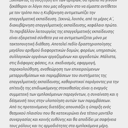
ξεκάθαροι οι λόγοι που μας οδηγούν στο να είμαστε αντίθετοι
με τον τρόπο που η Κυβέρνηση αντιμετωπίζει την
επαγγελματική εκπαίδευση. Ξεκινώ, λοιπόν, από το μέρος Α΄,
διακυβέρνηση επαγγελματικής εκπαίδευσης, κεφάλαιο πρώτο.
Το περιβάλλον λειτουργίας της επαγγελματικής εκπαίδευσης
είναι εξαιρετικά σύνθετο για να αντιμετωπίζεται μόνο με
τακτοποιητική διάθεση. Αποτελεί πεδίο δραστηριοποίησης
μεγάλου αριθμού διαφορετικών δομών, φορέων, υπηρεσιών,
συλλογικών οργάνων εργαζομένων και εργοδοτών. Μάλιστα,
στις διάφορες φάσεις, π.χ. σχεδιασμός, εφαρμογή,
παρακολούθηση, αναθεώρηση των επιχειρούμενων
μεταρρυθμίσεων και παρεμβάσεων του συστήματος της
επαγγελματικής εκπαίδευσης, καθοριστικοί παράγοντες για την
επίτευξη της επιδιωκόμενης στοχοθεσίας είναι η ενεργός
συμμετοχή των εμπλεκόμενων παραγόντων, η συναίνεση και η
δέσμευσή τους στην υλοποίηση αυτών των παρεμβάσεων.
Από τις προτεινόμενες διατάξεις απουσιάζει η ύπαρξη ενός
θεσμικού πλαισίου που θα κατοχυρώνει ένα τέτοιο μοντέλο
συνεργασίας και κοινής ευθύνης και θα αποδίδει με σαφήνεια
τους ρόλους και τις αρμοδιότητες στα εμπλεκόμενα μέρη.