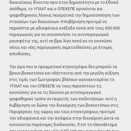
δικαιούχους δίνονται πριν στην δημοσιότητα με το Εθνικό
Απόθεμα, το ΥΠΑΑΤ και ο ΟΠΕΚΕΠΕ αρνούνται για
ψηφοθηρικούς λόγους πεισματικά την δημοσιοποίηση των
στοιχείων των δικαιούχων. Η Κυβέρνηση προτιμά να
περικόπτει με αδιαφάνεια ανέξοδα ποσά από τους 600.000
παραγωγούς για να ικανοποιήσει τα αντιπαραγωγικά
ρουσφέτια της, αντί να βρει λίγα ποσά κα να ενισχύσει
νέους και νέες παραγωγικές εκμεταλλεύσεις με έτοιμες
επενδύσεις.
Την ώρα που οι πραγματικοί κτηνοτρόφοι δεν μπορούν να
βρουν βοσκοτόπια και πλήττονται από την μεγάλη αύξηση
στις τιμές των ζωοτροφών, βλέπουν αγανακτισμένοι το
ΥΠΑΑΤ και τον ΟΠΕΚΕΠΕ να τους περικόπτουν τις
ενισχύσεις για να τις δώσουν με αντιπαραγωγικό
ψηφοθηρικό τρόπο σε πειρατές των επιδοτήσεων. Αντί η
Κυβέρνηση να δώσει την διαχείριση των βοσκοτόπων στις
Περιφέρειες της χώρας και τους κτηνοτρόφους προτιμά
την αδιαφάνεια και την ασάφεια στην διαχείριση ώστε να
ευνοούνται παράνομες διαδικασίες. Έτσι το πλεονέκτημα
της χώρας ενόψει της νέας ΚΑΠ από την ενσωμάτωση των