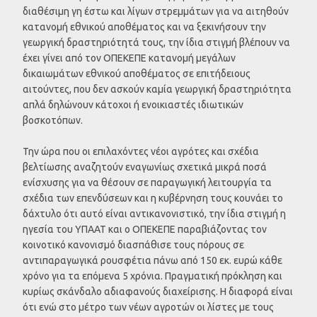
διαθέσιμη γη έστω και λίγων στρεμμάτων για να αιτηθούν
κατανομή εθνικού αποθέματος και να ξεκινήσουν την
γεωργική δραστηριότητά τους, την ίδια στιγμή βλέπουν να
έχει γίνει από τον ΟΠΕΚΕΠΕ κατανομή μεγάλων
δικαιωμάτων εθνικού αποθέματος σε επιτήδειους
αιτούντες, που δεν ασκούν καμία γεωργική δραστηριότητα
απλά δηλώνουν κάτοχοι ή ενοικιαστές ιδιωτικών
βοσκοτόπων.
Την ώρα που οι επιλαχόντες νέοι αγρότες και σχέδια
βελτίωσης αναζητούν εναγωνίως σχετικά μικρά ποσά
ενίσχυσης για να θέσουν σε παραγωγική λειτουργία τα
σχέδια των επενδύσεων και η κυβέρνηση τους κουνάει το
δάχτυλο ότι αυτό είναι αντικανονιστικό, την ίδια στιγμή η
ηγεσία του ΥΠΑΑΤ και ο ΟΠΕΚΕΠΕ παραβιάζοντας τον
κοινοτικό κανονισμό διασπάθισε τους πόρους σε
αντιπαραγωγικά ρουσφέτια πάνω από 150 εκ. ευρώ κάθε
χρόνο για τα επόμενα 5 χρόνια. Πραγματική πρόκληση και
κυρίως σκάνδαλο αδιαφανούς διαχείρισης. Η διαφορά είναι
ότι ενώ στο μέτρο των νέων αγροτών οι λίστες με τους