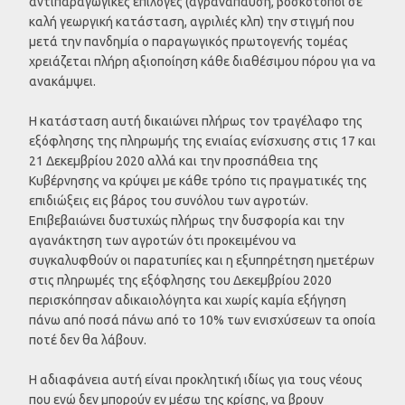
αντιπαραγωγικές επιλογές (αγρανάπαυση, βοσκότοποι σε
καλή γεωργική κατάσταση, αγριλιές κλπ) την στιγμή που
μετά την πανδημία ο παραγωγικός πρωτογενής τομέας
χρειάζεται πλήρη αξιοποίηση κάθε διαθέσιμου πόρου για να
ανακάμψει.
Η κατάσταση αυτή δικαιώνει πλήρως τον τραγέλαφο της
εξόφλησης της πληρωμής της ενιαίας ενίσχυσης στις 17 και
21 Δεκεμβρίου 2020 αλλά και την προσπάθεια της
Κυβέρνησης να κρύψει με κάθε τρόπο τις πραγματικές της
επιδιώξεις εις βάρος του συνόλου των αγροτών.
Επιβεβαιώνει δυστυχώς πλήρως την δυσφορία και την
αγανάκτηση των αγροτών ότι προκειμένου να
συγκαλυφθούν οι παρατυπίες και η εξυπηρέτηση ημετέρων
στις πληρωμές της εξόφλησης του Δεκεμβρίου 2020
περισκόπησαν αδικαιολόγητα και χωρίς καμία εξήγηση
πάνω από ποσά πάνω από το 10% των ενισχύσεων τα οποία
ποτέ δεν θα λάβουν.
Η αδιαφάνεια αυτή είναι προκλητική ιδίως για τους νέους
που ενώ δεν μπορούν εν μέσω της κρίσης, να βρουν