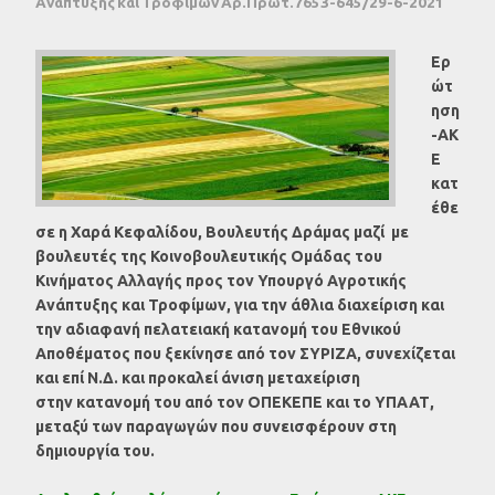
Ανάπτυξης και Τροφίμων Αρ.Πρωτ.7653-645/29-6-2021
Ερ
ώτ
ηση
-ΑΚ
Ε
κατ
έθε
σε η Χαρά Κεφαλίδου, Βουλευτής Δράμας μαζί με
βουλευτές της Κοινοβουλευτικής Ομάδας του
Κινήματος Αλλαγής προς τον Υπουργό Αγροτικής
Ανάπτυξης και Τροφίμων, για την άθλια διαχείριση και
την αδιαφανή πελατειακή κατανομή του Εθνικού
Αποθέματος που ξεκίνησε από τον ΣΥΡΙΖΑ, συνεχίζεται
και επί Ν.Δ. και προκαλεί άνιση μεταχείριση
στην κατανομή του από τον ΟΠΕΚΕΠΕ και το ΥΠΑΑΤ,
μεταξύ των παραγωγών που συνεισφέρουν στη
δημιουργία του.