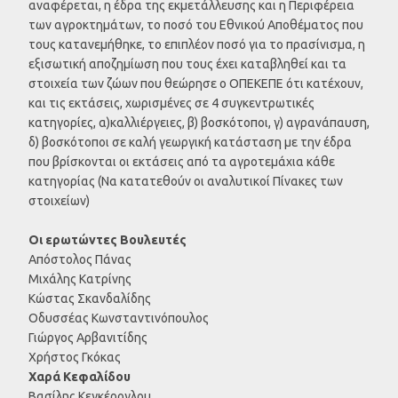
αναφέρεται, η έδρα της εκμετάλλευσης και η Περιφέρεια
των αγροκτημάτων, το ποσό του Εθνικού Αποθέματος που
τους κατανεμήθηκε, το επιπλέον ποσό για το πρασίνισμα, η
εξισωτική αποζημίωση που τους έχει καταβληθεί και τα
στοιχεία των ζώων που θεώρησε ο ΟΠΕΚΕΠΕ ότι κατέχουν,
και τις εκτάσεις, χωρισμένες σε 4 συγκεντρωτικές
κατηγορίες, α)καλλιέργειες, β) βοσκότοποι, γ) αγρανάπαυση,
δ) βοσκότοποι σε καλή γεωργική κατάσταση με την έδρα
που βρίσκονται οι εκτάσεις από τα αγροτεμάχια κάθε
κατηγορίας (Να κατατεθούν οι αναλυτικοί Πίνακες των
στοιχείων)
Οι ερωτώντες Βουλευτές
Απόστολος Πάνας
Μιχάλης Κατρίνης
Κώστας Σκανδαλίδης
Οδυσσέας Κωνσταντινόπουλος
Γιώργος Αρβανιτίδης
Χρήστος Γκόκας
Χαρά Κεφαλίδου
Βασίλης Κεγκέρογλου