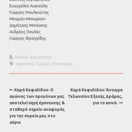
Ευαγγελία Λιακούλη
Γιώργος Μουλκιώτης
Μπαράν Μπουρχάν
Δημήτρης Μπιάγκης
Ανδρέας Πουλάς
Γιώργος Φραγγίδης
Βουλή—Ερωτήσεις
Αγροτικά
Δράμα
Οικονομία
Χαρά Κεφαλίδου: Ο
Χαρά Κεφαλίδου: Άνοιγμα
αγώνας των προγόνων μας
Τελωνείου Εξοχής Δράμας,
αποτελεί πηγή έμπνευσης &
για το κοινό.
σταθερό σημείο αναφοράς
για την πορεία μας στο
αύριο