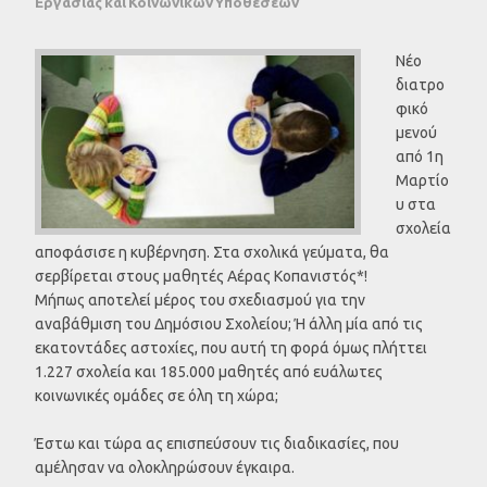
Εργασίας και Κοινωνικών Υποθέσεων
Νέο
διατρο
φικό
μενού
από 1η
Μαρτίο
υ στα
σχολεία
αποφάσισε η κυβέρνηση. Στα σχολικά γεύματα, θα
σερβίρεται στους μαθητές Αέρας Κοπανιστός*!
Μήπως αποτελεί μέρος του σχεδιασμού για την
αναβάθμιση του Δημόσιου Σχολείου; Ή άλλη μία από τις
εκατοντάδες αστοχίες, που αυτή τη φορά όμως πλήττει
1.227 σχολεία και 185.000 μαθητές από ευάλωτες
κοινωνικές ομάδες σε όλη τη χώρα;
Έστω και τώρα ας επισπεύσουν τις διαδικασίες, που
αμέλησαν να ολοκληρώσουν έγκαιρα.