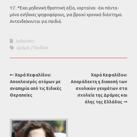
Υ.Γ. *Έχει μηδενική θρεπτική αξία, χορταίνει -όχι πάντα-
μόνο ενήλικες ψηφοφόρους, για βραχύ χρονικό διάστημα.
Αντενδείκνυται για παιδιά.
Δηλώσεις
Δράμα
Παιδεία
Χαρά Κεφαλίδου:
Χαρά Κεφαλίδου:
Αποκλεισμός ατόμων με
Απαράδεκτη η διακοπή των
αναπηρία από τις Ειδικές
σχολικών γευμάτων στα
Θεραπείες
σχολεία της Δράμας και
όλης της Ελλάδας