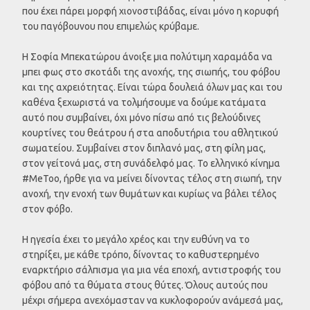
που έχει πάρει μορφή χιονοστιβάδας, είναι μόνο η κορυφή
του παγόβουνου που επιμελώς κρύβαμε.
Η Σοφία Μπεκατώρου άνοιξε μια πολύτιμη χαραμάδα να
μπει φως στο σκοτάδι της ανοχής, της σιωπής, του φόβου
και της αχρειότητας. Είναι τώρα δουλειά όλων μας και του
καθένα ξεχωριστά να τολμήσουμε να δούμε κατάματα
αυτό που συμβαίνει, όχι μόνο πίσω από τις βελούδινες
κουρτίνες του θεάτρου ή στα αποδυτήρια του αθλητικού
σωματείου. Συμβαίνει στον διπλανό μας, στη φίλη μας,
στον γείτονά μας, στη συνάδελφό μας. Το ελληνικό κίνημα
#MeToo, ήρθε για να μείνει δίνοντας τέλος στη σιωπή, την
ανοχή, την ενοχή των θυμάτων και κυρίως να βάλει τέλος
στον φόβο.
Η ηγεσία έχει το μεγάλο χρέος και την ευθύνη να το
στηρίξει, με κάθε τρόπο, δίνοντας το καθυστερημένο
εναρκτήριο σάλπισμα για μια νέα εποχή, αντιστροφής του
φόβου από τα θύματα στους θύτες. Όλους αυτούς που
μέχρι σήμερα ανεχόμασταν να κυκλοφορούν ανάμεσά μας,