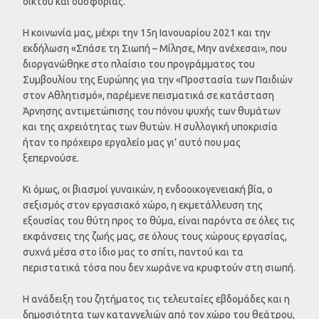
οίκτου και δυσφορίας.
Η κοινωνία μας, μέχρι την 15η Ιανουαρίου 2021 και την
εκδήλωση «Σπάσε τη Σιωπή – Μίλησε, Μην ανέχεσαι», που
διοργανώθηκε στο πλαίσιο του προγράμματος του
Συμβουλίου της Ευρώπης για την «Προστασία των Παιδιών
στον Αθλητισμό», παρέμενε πεισματικά σε κατάσταση
Άρνησης αντιμετώπισης του πόνου ψυχής των θυμάτων
και της αχρειότητας των θυτών. Η συλλογική υποκρισία
ήταν το πρόχειρο εργαλείο μας γι’ αυτό που μας
ξεπερνούσε.
Κι όμως, οι βιασμοί γυναικών, η ενδοοικογενειακή βία, ο
σεξισμός στον εργασιακό χώρο, η εκμετάλλευση της
εξουσίας του θύτη προς το θύμα, είναι παρόντα σε όλες τις
εκφάνσεις της ζωής μας, σε όλους τους χώρους εργασίας,
συχνά μέσα στο ίδιο μας το σπίτι, παντού και τα
περιστατικά τόσα που δεν χωράνε να κρυφτούν στη σιωπή.
Η ανάδειξη του ζητήματος τις τελευταίες εβδομάδες και η
δημοσιότητα των καταγγελιών από τον χώρο του θεάτρου,