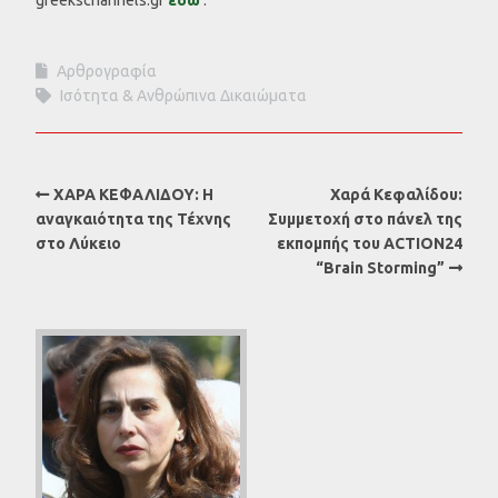
Αρθρογραφία
Ισότητα & Ανθρώπινα Δικαιώματα
ΧΑΡΑ ΚΕΦΑΛΙΔΟΥ: Η
Χαρά Κεφαλίδου:
αναγκαιότητα της Τέχνης
Συμμετοχή στο πάνελ της
στο Λύκειο
εκπομπής του ACTION24
“Brain Storming”