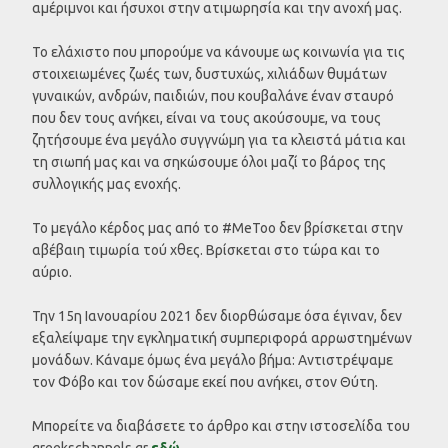
αμέριμνοι και ήσυχοι στην ατιμωρησία και την ανοχή μας.
Το ελάχιστο που μπορούμε να κάνουμε ως κοινωνία για τις
στοιχειωμένες ζωές των, δυστυχώς, χιλιάδων θυμάτων
γυναικών, ανδρών, παιδιών, που κουβαλάνε έναν σταυρό
που δεν τους ανήκει, είναι να τους ακούσουμε, να τους
ζητήσουμε ένα μεγάλο συγγνώμη για τα κλειστά μάτια και
τη σιωπή μας και να σηκώσουμε όλοι μαζί το βάρος της
συλλογικής μας ενοχής.
Το μεγάλο κέρδος μας από το #MeToo δεν βρίσκεται στην
αβέβαιη τιμωρία τού χθες. Βρίσκεται στο τώρα και το
αύριο.
Την 15η Ιανουαρίου 2021 δεν διορθώσαμε όσα έγιναν, δεν
εξαλείψαμε την εγκληματική συμπεριφορά αρρωστημένων
μονάδων. Κάναμε όμως ένα μεγάλο βήμα: Αντιστρέψαμε
τον Φόβο και τον δώσαμε εκεί που ανήκει, στον Θύτη.
Μπορείτε να διαβάσετε το άρθρο και στην ιστοσελίδα του
greekschannels.gr
εδώ
.