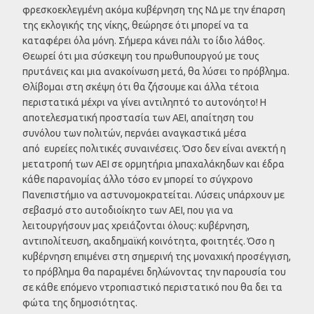
φρεσκοεκλεγμένη ακόμα κυβέρνηση της ΝΔ με την έπαρση
της εκλογικής της νίκης, θεώρησε ότι μπορεί να τα
καταφέρει όλα μόνη. Σήμερα κάνει πάλι το ίδιο λάθος.
Θεωρεί ότι μια σύσκεψη του πρωθυπουργού με τους
πρυτάνεις και μια ανακοίνωση μετά, θα λύσει το πρόβλημα.
Θλίβομαι στη σκέψη ότι θα ζήσουμε και άλλα τέτοια
περιστατικά μέχρι να γίνει αντιληπτό το αυτονόητο! Η
αποτελεσματική προστασία των ΑΕΙ, απαίτηση του
συνόλου των πολιτών, περνάει αναγκαστικά μέσα
από ευρείες πολιτικές συναινέσεις. Όσο δεν είναι ανεκτή η
μετατροπή των ΑΕΙ σε ορμητήρια μπαχαλάκηδων και έδρα
κάθε παρανομίας άλλο τόσο εν μπορεί το σύγχρονο
Πανεπιστήμιο να αστυνομοκρατείται. Λύσεις υπάρχουν με
σεβασμό στο αυτοδιοίκητο των ΑΕΙ, που για να
λειτουργήσουν μας χρειάζονται όλους: κυβέρνηση,
αντιπολίτευση, ακαδημαϊκή κοινότητα, φοιτητές. Όσο η
κυβέρνηση επιμένει στη σημερινή της μοναχική προσέγγιση,
το πρόβλημα θα παραμένει δηλώνοντας την παρουσία του
σε κάθε επόμενο ντροπιαστικό περιστατικό που θα δει τα
φώτα της δημοσιότητας.