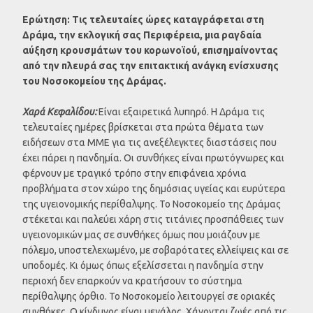
Ερώτηση: Τις τελευταίες ώρες καταγράφεται στη
Δράμα, την εκλογική σας Περιφέρεια, μια ραγδαία
αύξηση κρουσμάτων του κορωνοϊού, επισημαίνοντας
από την πλευρά σας την επιτακτική ανάγκη ενίσχυσης
του Νοσοκομείου της Δράμας.
Χαρά Κεφαλίδου:
Είναι εξαιρετικά λυπηρό. Η Δράμα τις
τελευταίες ημέρες βρίσκεται στα πρώτα θέματα των
ειδήσεων στα ΜΜΕ για τις ανεξέλεγκτες διαστάσεις που
έχει πάρει η πανδημία. Οι συνθήκες είναι πρωτόγνωρες και
φέρνουν με τραγικό τρόπο στην επιφάνεια χρόνια
προβλήματα στον χώρο της δημόσιας υγείας και ευρύτερα
της υγειονομικής περίθαλψης. Το Νοσοκομείο της Δράμας
στέκεται και παλεύει χάρη στις τιτάνιες προσπάθειες των
υγειονομικών μας σε συνθήκες όμως που μοιάζουν με
πόλεμο, υποστελεχωμένο, με σοβαρότατες ελλείψεις και σε
υποδομές. Κι όμως όπως εξελίσσεται η πανδημία στην
περιοχή δεν επαρκούν να κρατήσουν το σύστημα
περίθαλψης όρθιο. Το Νοσοκομείο λειτουργεί σε οριακές
συνθήκες. Ο κίνδυνος είναι μεγάλος. Χάνονται ζωές από τις