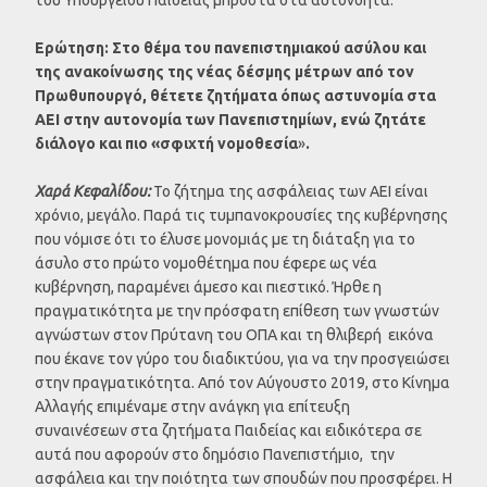
Ερώτηση: Στο θέμα του πανεπιστημιακού ασύλου και
της ανακοίνωσης της νέας δέσμης μέτρων από τον
Πρωθυπουργό, θέτετε ζητήματα όπως αστυνομία στα
ΑΕΙ στην αυτονομία των Πανεπιστημίων, ενώ ζητάτε
διάλογο και πιο «σφιχτή νομοθεσία
»
.
Χαρά Κεφαλίδου:
Το ζήτημα της ασφάλειας των ΑΕΙ είναι
χρόνιο, μεγάλο. Παρά τις τυμπανοκρουσίες της κυβέρνησης
που νόμισε ότι το έλυσε μονομιάς με τη διάταξη για το
άσυλο στο πρώτο νομοθέτημα που έφερε ως νέα
κυβέρνηση, παραμένει άμεσο και πιεστικό. Ήρθε η
πραγματικότητα με την πρόσφατη επίθεση των γνωστών
αγνώστων στον Πρύτανη του ΟΠΑ και τη θλιβερή εικόνα
που έκανε τον γύρο του διαδικτύου, για να την προσγειώσει
στην πραγματικότητα. Από τον Αύγουστο 2019, στο Κίνημα
Αλλαγής επιμέναμε στην ανάγκη για επίτευξη
συναινέσεων στα ζητήματα Παιδείας και ειδικότερα σε
αυτά που αφορούν στο δημόσιο Πανεπιστήμιο, την
ασφάλεια και την ποιότητα των σπουδών που προσφέρει. Η