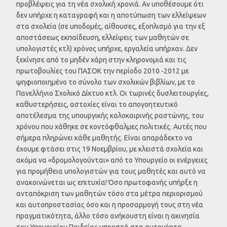
προβλέψεις για τη νέα σχολική χρονιά. Αν υποθέσουμε ότι
δεν υπήρχε η καταγραφή και η αποτύπωση των ελλείψεων
στα σχολεία (σε υποδομές, αίθουσες, εξοπλισμό για την εξ
αποστάσεως εκπαίδευση, ελλείψεις των μαθητών σε
υπολογιστές κτλ) χρόνος υπήρχε, εργαλεία υπήρχαν. Δεν
ξεκίνησε από το μηδέν χάρη στην κληρονομιά και τις
πρωτοβουλίες του ΠΑΣΟΚ την περίοδο 2010 -2012 με
ψηφιοποιημένο το σύνολο των σχολικών βιβλίων, με το
Πανελλήνιο Σχολικό Δίκτυο κτλ. Οι τωρινές δυσλειτουργίες,
καθυστερήσεις, αστοχίες είναι το απογοητευτικό
αποτέλεσμα της υπουργικής καλοκαιρινής ραστώνης, του
χρόνου που χάθηκε σε κοντόφθαλμες πολιτικές. Αυτές που
σήμερα πληρώνει κάθε μαθητής. Είναι απαράδεκτο να
έχουμε φτάσει στις 19 Νοεμβρίου, με κλειστά σχολεία και
ακόμα να «δρομολογούνται» από το Υπουργείο οι ενέργειες
για προμήθεια υπολογιστών για τους μαθητές και αυτό να
ανακοινώνεται ως επιτυχία! Όσο πρωτοφανής υπήρξε η
ανταπόκριση των μαθητών τόσο στα μέτρα περιορισμού
και αυτοπροστασίας όσο και η προσαρμογή τους στη νέα
πραγματικότητα, άλλο τόσο ανήκουστη είναι η ακινησία
του Υπουργείου Παιδείας μπροστά στα αυτονόητα.