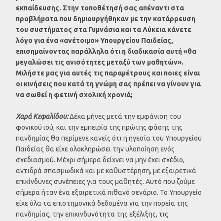
εκπαίδευσης. Στην τοποθέτησή σας απέναντι στα
προβλήματα που δημιουργήθηκαν με την κατάρρευση
του συστήματος στα Γυμνάσια και τα Λύκεια κάνετε
λόγο για ένα «ανέτοιμο» Υπουργείου Παιδείας,
επισημαίνοντας παράλληλα ότι η διαδικασία αυτή «θα
μεγαλώσει τις ανισότητες μεταξύ των μαθητών».
Μιλήστε μας για αυτές τις παραμέτρους και ποιες είναι
οι κινήσεις που κατά τη γνώμη σας πρέπει να γίνουν για
να σωθεί η φετινή σχολική χρονιά;
Χαρά Κεφαλίδου:
Δέκα μήνες μετά την εμφάνιση του
φονικού ιού, και την εμπειρία της πρώτης φάσης της
πανδημίας θα περίμενε κανείς ότι η ηγεσία του Υπουργείου
Παιδείας θα είχε ολοκληρώσει την υλοποίηση ενός
σχεδιασμού. Μέχρι σήμερα δείχνει να μην έχει σχέδιο,
αντιδρά σπασμωδικά και με καθυστέρηση, με εξαιρετικά
επικίνδυνες συνέπειες για τους μαθητές. Αυτό που ζούμε
σήμερα ήταν ένα εξαιρετικά πιθανό σενάριο. Το Υπουργείο
είχε όλα τα επιστημονικά δεδομένα για την πορεία της
πανδημίας, την επικινδυνότητα της εξέλιξης, τις