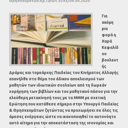
Θρησκευμάτων Αρ.Πρωτ.9293/04.09.2020
Για
ακόμη
μια
φορά η
Χαρά
Κεφαλίδ
ου
βουλευτ
ής
Δράμας και τομεάρχης Παιδείας του Κινήματος Αλλαγής
επανήλθε στο θέμα του άδικου αποκλεισμού των
μαθητών των ιδιωτικών σχολείων από τη δωρεάν
χορήγηση των βιβλίων και του μαθητικού πάσου για την
ελεύθερη μετακίνησή τους με τα ΜΜΜ με σχετική
Ερώτηση που κατάθεσε σήμερα στην Υπουργό Παιδείας
& Θρησκευμάτων ζητώντας να προχωρήσει σε όλες τις
άμεσες ενέργειες ώστε να ικανοποιηθεί το αυτονόητο
αυτό αίτημα για την αποκατάσταση της ισονομίας και