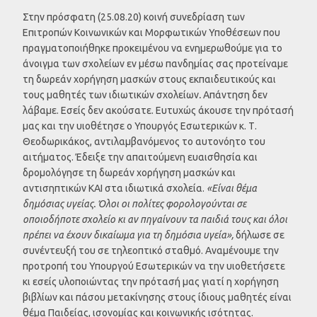
Στην πρόσφατη (25.08.20) κοινή συνεδρίαση των
Επιτροπών Κοινωνικών και Μορφωτικών Υποθέσεων που
πραγματοποιήθηκε προκειμένου να ενημερωθούμε για το
άνοιγμα των σχολείων εν μέσω πανδημίας σας προτείναμε
τη δωρεάν χορήγηση μασκών στους εκπαιδευτικούς και
τους μαθητές των ιδιωτικών σχολείων
.
Απάντηση δεν
λάβαμε. Εσείς δεν ακούσατε. Ευτυχώς άκουσε την πρότασή
μας και την υιοθέτησε ο Υπουργός Εσωτερικών κ. Τ.
Θεοδωρικάκος, αντιλαμβανόμενος το αυτονόητο του
αιτήματος. Έδειξε την απαιτούμενη ευαισθησία και
δρομολόγησε τη δωρεάν χορήγηση μασκών και
αντισηπτικών ΚΑΙ στα ιδιωτικά σχολεία.
«Είναι θέμα
δημόσιας υγείας. Όλοι οι πολίτες φορολογούνται σε
οποιοδήποτε σχολείο κι αν πηγαίνουν τα παιδιά τους και όλοι
πρέπει να έχουν δικαίωμα για τη δημόσια υγεία»,
δήλωσε σε
συνέντευξή του σε τηλεοπτικό σταθμό. Αναμένουμε την
προτροπή του Υπουργού Εσωτερικών να την υιοθετήσετε
κι εσείς υλοποιώντας την πρότασή μας γιατί η χορήγηση
βιβλίων και πάσου μετακίνησης στους ίδιους μαθητές είναι
θέμα Παιδείας, ισονομίας και κοινωνικής ισότητας.