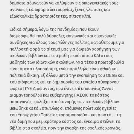
δημόσια αδυνατούν να καλύψουν τις οικογενειακές τους
ανάγκες (π.χ. ωράριο λειτουργίας, ξένες γλώσσες και
εξωσχολικές δραστηριότητες, σίτιση κλπ).
Ειδικά σήμερα, λόγω της πανδημίας, που έχουν
διαμορφωθεί πολύ δύσκολες κοινωνικές και οικονομικές
συνθήκες για όλους τους Έλληνες πολίτες, καταθέτουμε για
πολλοστή φορά το αίτημά μας για δωρεάν χορήγηση των
σχολικών βιβλίων και του μαθητικού πάσου ΚΑΙ στους
μαθητές των ιδιωτικών σχολείων. Μια τέτοια πρωτοβουλία
είναι άμεσα υλοποιήσιμη, ενώ παράλληλα είναι ηθικά και
πολιτικά δίκαιη. Εξ άλλου μετά την ενοποίηση του ΟΕΔΒ και
του Διόφαντος και τη δημιουργία του ενιαίου σύγχρονου
φορέα ΙΤΥΕ Διόφαντος, που έγινε επί υπουργίας Άννας
Διαμαντοπούλου και κυβέρνησης ΠΑΣΟΚ, το κόστος
παραγωγής, φύλαξης και διανομής των σχολικών βιβλίων
μειώθηκε κατά 30%. Όλες οι επόμενες πολιτικές ηγεσίες
του Υπουργείου Παιδείας χρησιμοποιούν – και σωστά – τη
νέα δομή που με μικρότερο κόστος και έγκαιρα στέλνει τα
βιβλία στα σχολεία, πριν την έναρξη της σχολικής χρονιάς.