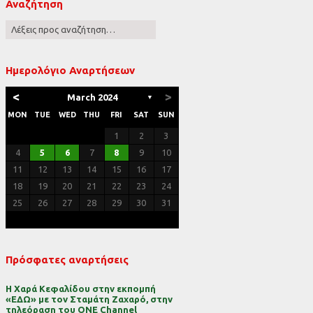
Αναζήτηση
ες
Ημερολόγιο Αναρτήσεων
<
>
March 2024
▼
MON
TUE
WED
THU
FRI
SAT
SUN
1
2
3
4
5
6
7
8
9
10
11
12
13
14
15
16
17
18
19
20
21
22
23
24
25
26
27
28
29
30
31
Πρόσφατες αναρτήσεις
Η Χαρά Κεφαλίδου στην εκπομπή
«ΕΔΩ» με τον Σταμάτη Ζαχαρό, στην
τηλεόραση του ONE Channel