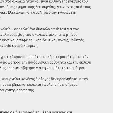
ων στα σχολεία ήταν και είναι ευθύνη της ηγεσίας του
ογική της τμηματικής λειτουργίας, ξεκινώντας από τους
δικές Εξετάσεις και καταλήγει στην ενδεχόμενη
.
χολείων αποτελεί ένα δύσκολο crash test για τον
αναλειτουργίας των σχολείων, μέχρι τη λήξη του
 κενά και ασάφειες. Εκπαιδευτικοί, γονείς, μαθητές
οινωνία είναι διχασμένη.
γματικό χρόνο πυροδότησε ακόμη περισσότερο αυτόν
ήσεις ως προς την παιδαγωγική ορθότητα και την έκθεση
ώς και αμφισβήτηση για τη νομιμότητα του μέτρου.
 Υπουργείου, κανένας διάλογος δεν προηγήθηκε με την
 που κλήθηκε και καλείται να υλοποιήσει σήμερα
πουργικής απόφασης.
εικόνα σε ό,τι αφορά τα μέτρα υγιεινής και