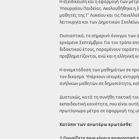
Η εξειδίκευση και η εφαρμογή των μέτρ
Υπουργείου Παιδείας. Ακολουθήθηκε η λ
μαθητές της Γ’ Λυκείου και τις Πανελλα
λειτουργία και των Δημοτικών Σχολείων
Ουσιαστικά, το σημερινό άνοιγμα των σ
ερχόμενο Σεπτέμβριο. Για τον τρόπο επ
διδακτικού έτους, παραμένουν τεράστια
προβληματίζονται, ενώ και η ελληνική κ
Η αναμετάδοση των μαθημάτων σε πρα
τον διχασμό. Υπάρχουν ισχυρές αντιρρ
ανήλικων μαθητών σε δημοσιότητα, καθ
Δυστυχώς, κατά τη συνήθη τακτική του
εκπαιδευτική κοινότητα, που είναι αυτή
πρωτόγνωρα μέτρα σε εφαρμογή της υ
Κατόπιν των ανωτέρω ερωτάσθε:
1.Γνωρίζετε ποια είναι η πραγματική 