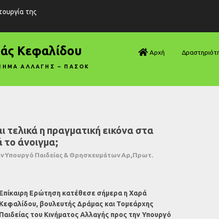
ιτουργία της
ράς Κεφαλίδου
Αρχή
Δραστηριότ
ΝΗΜΑ ΑΛΛΑΓΗΣ – ΠΑΣΟΚ
Βουλή—Ανα
Βουλή—Ερωτ
Βουλή—Ομιλ
ι τελικά η πραγματική εικόνα στα
 το άνοιγμα;
Βουλή—Τροπ
ην Υπουργό Παιδείας & Θρησκευμάτων Αρ,Πρωτ.
Δηλώσεις
Αρθρογραφ
Επίκαιρη Ερώτηση κατέθεσε σήμερα η Χαρά
Κεφαλίδου, βουλευτής Δράμας και Τομεάρχης
Συνεντεύξει
Παιδείας του Κινήματος Αλλαγής προς την Υπουργό