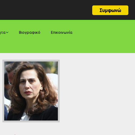
Συμφωνώ
ητα
Βιογραφικό
Επικοινωνία
φορές
ήσεις
ίες
ολογίες
ία
ς