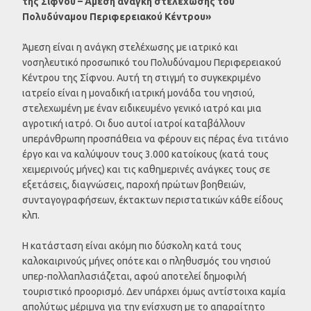
της Σίφνου – Άμεση ανάγκη στελέχωσης του
Πολυδύναμου Περιφερειακού Κέντρου»
Άμεση είναι η ανάγκη στελέχωσης με ιατρικό και
νοσηλευτικό προσωπικό του Πολυδύναμου Περιφερειακού
Κέντρου της Σίφνου. Αυτή τη στιγμή το συγκεκριμένο
ιατρείο είναι η μοναδική ιατρική μονάδα του νησιού,
στελεχωμένη με έναν ειδικευμένο γενικό ιατρό και μια
αγροτική ιατρό. Οι δυο αυτοί ιατροί καταβάλλουν
υπεράνθρωπη προσπάθεια να φέρουν εις πέρας ένα τιτάνιο
έργο και να καλύψουν τους 3.000 κατοίκους (κατά τους
χειμερινούς μήνες) και τις καθημερινές ανάγκες τους σε
εξετάσεις, διαγνώσεις, παροχή πρώτων βοηθειών,
συνταγογραφήσεων, έκτακτων περιστατικών κάθε είδους
κλπ.
Η κατάσταση είναι ακόμη πιο δύσκολη κατά τους
καλοκαιρινούς μήνες οπότε και ο πληθυσμός του νησιού
υπερ-πολλαπλασιάζεται, αφού αποτελεί δημοφιλή
τουριστικό προορισμό. Δεν υπάρχει όμως αντίστοιχα καμία
απολύτως μέριμνα για την ενίσχυση με το απαραίτητο