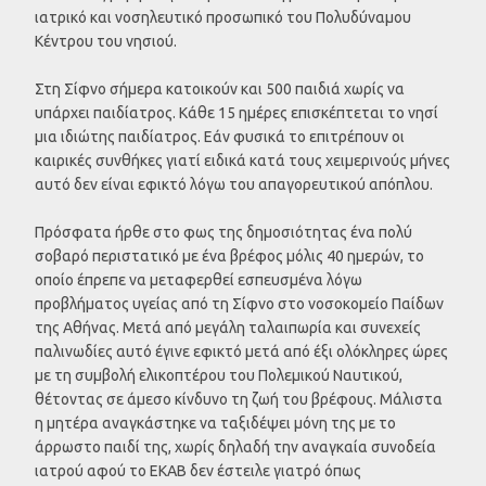
ιατρικό και νοσηλευτικό προσωπικό του Πολυδύναμου
Κέντρου του νησιού.
Στη Σίφνο σήμερα κατοικούν και 500 παιδιά χωρίς να
υπάρχει παιδίατρος. Κάθε 15 ημέρες επισκέπτεται το νησί
μια ιδιώτης παιδίατρος. Εάν φυσικά το επιτρέπουν οι
καιρικές συνθήκες γιατί ειδικά κατά τους χειμερινούς μήνες
αυτό δεν είναι εφικτό λόγω του απαγορευτικού απόπλου.
Πρόσφατα ήρθε στο φως της δημοσιότητας ένα πολύ
σοβαρό περιστατικό με ένα βρέφος μόλις 40 ημερών, το
οποίο έπρεπε να μεταφερθεί εσπευσμένα λόγω
προβλήματος υγείας από τη Σίφνο στο νοσοκομείο Παίδων
της Αθήνας. Μετά από μεγάλη ταλαιπωρία και συνεχείς
παλινωδίες αυτό έγινε εφικτό μετά από έξι ολόκληρες ώρες
με τη συμβολή ελικοπτέρου του Πολεμικού Ναυτικού,
θέτοντας σε άμεσο κίνδυνο τη ζωή του βρέφους. Μάλιστα
η μητέρα αναγκάστηκε να ταξιδέψει μόνη της με το
άρρωστο παιδί της, χωρίς δηλαδή την αναγκαία συνοδεία
ιατρού αφού το ΕΚΑΒ δεν έστειλε γιατρό όπως