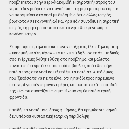
προβλέπεται στην αεροδιακομιδή. Η αγροτική ιατρός του
νησιού δεν μπόρεσε να συνοδεύσει τη μητέρα αφού έπρεπε
να παραμείνει στο νησί με δεδομένο ότι ο άλλος ιατρός
βρισκόταν σε κανονική άδεια. Άρα εάν συνόδευε η αγροτική
ιατρός τη μητέρα ουσιαστικά το νησί θα έμενε χωρίς
κανέναν ιατρό.
Σε πρόσφατη τηλεοπτική συνέντευξή σας (Skai Τηλεόραση
– εκπομπή: «Καλημέρα» – 16.02.2020) δηλώσατε ότι με δικές
σας ενέργειες δόθηκε λύση στο πρόβλημα και μάλιστα
τονίσατε ότι «με δικές μας πρωτοβουλίες από χθες πήγε
παιδίατρος στο νησί και εξετάζει τα παιδιά». Αυτό όμως
που ‘ξεχάσατε’ να πείτε είναι ότι η παιδίατρος παρέμεινε
στο νησί για πέντε μόνον ημέρες και ουσιαστικά τα παιδιά
της Σίφνου συνεχίζουν να μην έχουν καμία παιδιατρική
φροντίδα.
Επειδή, τα νησιά μας, όπως η Σίφνος, θα ερημώσουν αφού
δεν υπάρχει ουσιαστική ιατρική περίθαλψη
Επειδή, η Κυβέρνησή σας έχει προτάξει – και σωστά, ως