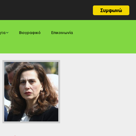
Συμφωνώ
ητα
Βιογραφικό
Επικοινωνία
φορές
ήσεις
ίες
ολογίες
ία
ς