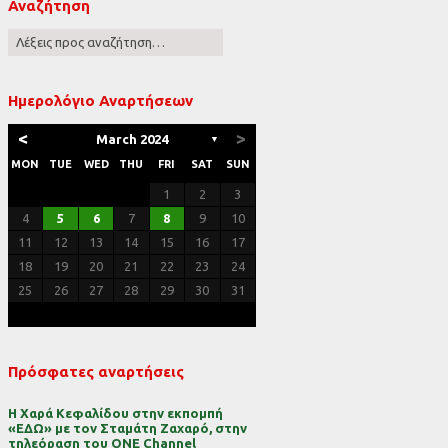
Αναζήτηση
ες
Ημερολόγιο Αναρτήσεων
<
>
March 2024
▼
MON
TUE
WED
THU
FRI
SAT
SUN
1
2
3
4
5
6
7
8
9
10
11
12
13
14
15
16
17
18
19
20
21
22
23
24
25
26
27
28
29
30
31
Πρόσφατες αναρτήσεις
Η Χαρά Κεφαλίδου στην εκπομπή
«ΕΔΩ» με τον Σταμάτη Ζαχαρό, στην
τηλεόραση του ONE Channel