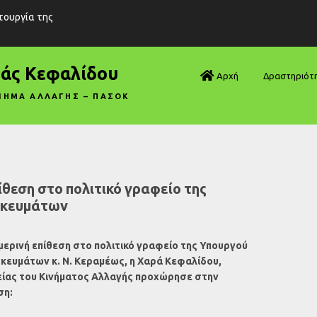
ιτουργία της
ράς Κεφαλίδου
Αρχή
Δραστηριότ
ΝΗΜΑ ΑΛΛΑΓΗΣ – ΠΑΣΟΚ
Βουλή—Ανα
Βουλή—Ερωτ
Βουλή—Ομιλ
ίθεση στο πολιτικό γραφείο της
σκευμάτων
Βουλή—Τροπ
Δηλώσεις
ημερινή επίθεση στο πολιτικό γραφείο της Υπουργού
κευμάτων κ. Ν. Κεραμέως, η Χαρά Κεφαλίδου,
Αρθρογραφ
ίας του Κινήματος Αλλαγής προχώρησε στην
ση:
Συνεντεύξει