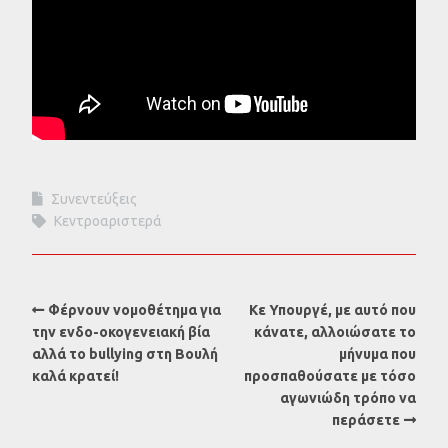
Συνεντεύξεις
Κεντροαριστερά
Φέρνουν νομοθέτημα για
Κε Υπουργέ, με αυτό που
την ενδο-οκογενειακή βία
κάνατε, αλλοιώσατε το
αλλά το bullying στη Βουλή
μήνυμα που
καλά κρατεί!
προσπαθούσατε με τόσο
αγωνιώδη τρόπο να
περάσετε