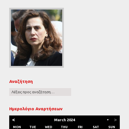
Αναζήτηση
Ημερολόγιο Αναρτήσεων
<
>
March 2024
▼
MON
TUE
WED
THU
FRI
SAT
SUN