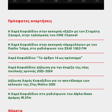
30
29
30
31
29
30
31
29
30
31
29
30
31
29
29
29
30
31
30
30
29
29
31
29
30
30
29
30
31
29
31
29
29
30
31
30
29
25
26
27
28
29
30
31
Πρόσφατες αναρτήσεις
Η Χαρά Κεφαλίδου στην εκπομπή «ΕΔΩ» με τον Σταμάτη
Ζαχαρό, στην τηλεόραση του ONE Channel
Η Χαρά Κεφαλίδου στην εκπομπή «Ημερολόγιο» με τον
Παύλο Τσίμα, στο ραδιόφωνο του ΣΚΑΪ 100.3 FM
Χαρά Κεφαλίδου: “Το άρθρο 16 ως πρόσχημα”
Χαρά Κεφαλίδου: Δήλωση για την έναρξη της νέας
σχολικής χρονιάς 2023-2024
Δήλωση Χαράς Κεφαλίδου για το αποτέλεσμα των
εκλογών της 21ης Μαΐου 2023
Η Χαρά Κεφαλίδου στο ραδιόφωνο του Alpha News
Δράμας 95.5fm
Θέματα