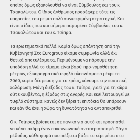
οποίος όμως εξακολουθεί να είναι Σύμβουλος και του κ.
Τσακαλώτου. Ο ίδιος άνθρωπος προσέφερε τότε τις
υπηρεσίες του με μια πολύ συγκεκριμένη στρατηγική. Και
είναι ο ίδιος που και σήμερα παραμένει Σύμβουλος του κ.
Τσακαλώτου και του κ. Τσίπρα.
Τα ερωτηματικά πολλά. Καμία όμως απάντηση από την
Κυβέρνηση! Στο Eurogroup είχαμε συμφωνία αλλά όχι
θετικά αποτελέσματα. Περιμένουμε να πάρουμε την
υποδόση αλλά το τίμημα είναι βαρύ: προ-νομοθέτηση
μέτρων, εξωπραγματικά υψηλά πλεονάσματα μέχρι το
2060, καμία δέσμευση για το χρέος, χάνουμε την ποσοτική
χαλάρωση. Μόνη διέξοδος του κ. Τσίπρα, γιατί για τη χώρα
ούτε κουβέντα, η έξοδος στις αγορές. Και εκεί λειτουργεί με
τυφλό σύστημα: κανείς δεν ξέρει τι επιτόκια θα υπάρχουν
και εάν θα έχει η χώρα τη δυνατότητα να ανταποκριθεί.
Ο κ. Τσίπρας βρίσκεται σε πανικό για αυτό και προσπαθεί
να κάνει ακόμη έναν επικοινωνιακό αντιπερισπασμό. Πάγια
μέθοδος: κάθε φορά που πιέζεται βάζει το χέρι μέσα στο