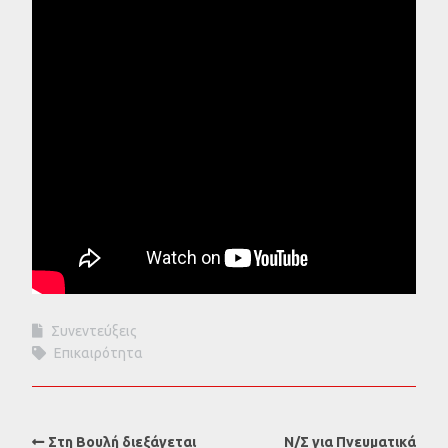
Συνεντεύξεις
Επικαιρότητα
Στη Βουλή διεξάγεται
Ν/Σ για Πνευματικά