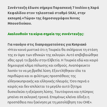
Συνέντευξη έδωσε σήμερα Παρασκευή 7 Ιουλίου η Χαρά
Κεφαλίδου στον τηλεοπτικό σταθμό SKAI, στην
εκπομπή «Τώρα» της δημοσιογράφου Άννας
Μπουσδούκου.
Ακολουθούν τα κύρια σημεία της συνέντευξης:
Για ναυάγιο στις διαπραγματεύσεις για Κυπριακό
«Ήταν κοινό μυστικό ότι η Τουρκία θα σκλήραινε τη στάση
της εν όψει των εθνικών της εκλογών. Αυτό επιβεβαιώθηκε
χθες αργά το βράδυ στην Ελβετία. Η Τουρκία εδώ και καιρό
δημιουργεί κλίμα πόλωσης και εχθρούς. Αναπόφευκτο
λοιπόν το να μη βρεθεί λύση. Εξαντλήθηκαν όλα τα
περιθώρια και οι φιλότιμες προσπάθειες της
ελληνοκυπριακής και ελληνικής πλευράς. Όσο περνά ο
καιρός και δεν επιλύεται το μεγάλο αυτό ζήτημα
δυσκολεύει η εξεύρεση λύσης. Ταυτόχρονα και η Κύπρος
μπαίνει σε εκλογική τροχιά. Επομένως κλείνει άδοξα η
προσπάθεια που ξεκίνησε με τη μεσολάβηση του ΟΗΕ».