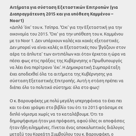
Αιτήματα για σύσταση Εξεταστικών Επιτροπών (για
Διαπραγμάτευση 2015 και για υπόθεση Καμμένου –
Noor1)
«Διπλό ‘όχι’ του κ. Τσίπρα. ‘Όχι’ για την Εξεταστική για την
οικονομία του 2015. ‘Όχι’ για την υπόθεση του κ. Καμμένου
με το Noor 1. Δεν υπάρχουν καλές και κακές εξεταστικές.
Δεν μπορεί να είναι καλές οι Εξεταστικές που ‘βγάζουν στον
αέρα τα άπλυτα’ των αντιπάλων και όταν έρχεται η ώρα να
πέσει φως στις πράξεις της Κυβέρνησης ο Πρωθυπουργός
να λέει ένα περίτρανο ‘όχι’. Η Δημοκρατική Συμπαράταξη
έχει αποδεχθεί όλα τα αιτήματα της Κυβέρνησης για
σύσταση Εξεταστικής Επιτροπής. Αυτή η στάση πρέπει να
διέπει όλο το πολιτικό σύστημα: όλα στο φως!
Ο κ. Βαρουφάκης με πολύ μεγάλη υπερηφάνεια το έχει πει
και το έχει γράψει στο βιβλίο του ότι το 2015 φτάσαμε σε
διπλό νόμισμα χωρίς να το καταλάβουμε. Ότι το
δημοψήφισμα ήταν μια πρόφαση, αφού όλες οι αποφάσεις
ήταν ήδη ειλημμένες. Γίνεται ένας αποκαλυπτικός διάλογος
μεταξύ του Κορεάτη Συμβούλου του κ. Βαρουφάκη, ο