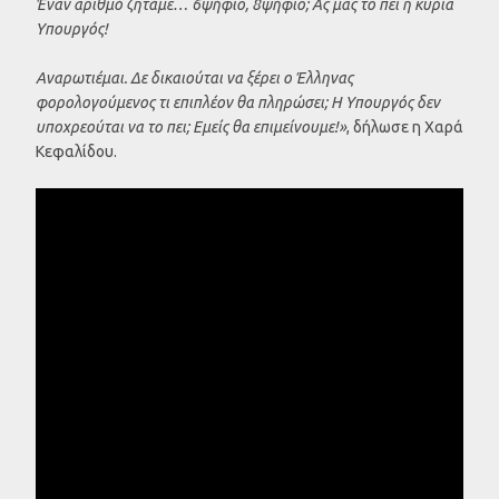
Έναν αριθμό ζητάμε… 6ψήφιο, 8ψήφιο; Ας μας το πει η κυρία
Υπουργός!
Αναρωτιέμαι. Δε δικαιούται να ξέρει ο Έλληνας
φορολογούμενος τι επιπλέον θα πληρώσει; Η Υπουργός δεν
υποχρεούται να το πει; Εμείς θα επιμείνουμε!»
, δήλωσε η Χαρά
Κεφαλίδου.