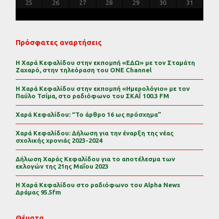
30
29
30
31
29
30
31
29
30
31
29
30
31
29
29
29
30
31
30
30
29
29
31
29
30
30
29
30
31
29
31
29
29
30
31
30
29
25
26
27
28
29
30
31
Πρόσφατες αναρτήσεις
Η Χαρά Κεφαλίδου στην εκπομπή «ΕΔΩ» με τον Σταμάτη
Ζαχαρό, στην τηλεόραση του ONE Channel
Η Χαρά Κεφαλίδου στην εκπομπή «Ημερολόγιο» με τον
Παύλο Τσίμα, στο ραδιόφωνο του ΣΚΑΪ 100.3 FM
Χαρά Κεφαλίδου: “Το άρθρο 16 ως πρόσχημα”
Χαρά Κεφαλίδου: Δήλωση για την έναρξη της νέας
σχολικής χρονιάς 2023-2024
Δήλωση Χαράς Κεφαλίδου για το αποτέλεσμα των
εκλογών της 21ης Μαΐου 2023
Η Χαρά Κεφαλίδου στο ραδιόφωνο του Alpha News
Δράμας 95.5fm
Θέματα