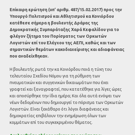
Επίκαιρη ερώτηση (υπ’ αριθμ. 487/15.02.2017) προς την
Υπουργό Πολιτισμού και Αθλητισμού κα Κονιόρδου
κατέθεσε σήμερα η βουλευτής Δράμας της
Δημοκρατικής Συμπαράταξης Χαρά Κεφαλίδου για το
φλέγον ζήτημα του Πορίσματος των Ορκωτών
Λογιστών επί του Ελέγχου της ΑΕΠΙ, καθώς και των
σημαντικών θεμάτων κακοδιαχείρισης και αδιαφάνειας
που αναδείχθηκαν.
Η βουλευτής ρωτά την κα Κονιόρδου ποιά η τύχη του
τελευταίου Σχεδίου Νόμου για τη ρύθμιση των
πνευματικών και συγγενικών δικαιωμάτων που έχει
γραφτεί και ξαναγραφτεί, που κατατέθηκε για λίγες ώρες
και αποσύρθηκε την ίδια ημέρα; Και όλα αυτά ενόψει των
νέων δεδομένων που δημιουργεί το πόρισμα των Ορκωτών
Λογιστών. Είναι ξεκάθαρο ότι λόγοι διαφάνειας και
δημοκρατίας επιβάλουν την ενημέρωση όλων των
κομμάτων επί του συγκεκριμένου θέματος.