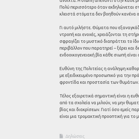
ανοιχτά. Η σιωπή απέναντι στην κάθε μ
Πολύ περισσότερο όταν εκδηλώνεται στ
κλειστά στόματα δεν βοηθούν κανένα ού
Γι αυτό μιλήστε. Θύματα που εξαναγκά
ντροπή και ενοχές, χρειάζονται τη στήρ
σφραγίζει το μυστικό διαπράττει το ίδι
περιβάλλον που παρατηρεί – ξέρει και δ
ενδοοικογενειακή βία κάθε σιωπή είναι 
Ευθύνη της Πολιτείας η ανάληψη καθορ
με εξειδικευμένο προσωπικό για την πρ
φροντίδα και προστασία των θυμάτων.
Τέλος εξαιρετικά σημαντική είναι η ευ
από τα σχολεία να μιλούν, να μην θυμα
βίας και διακρίσεων. Γιατί όσο εμείς π
είναι μια τρομακτική προοπτική για το μ
Δηλώσεις