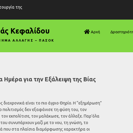
ιτουργία της
ράς Κεφαλίδου
Αρχή
Δραστηριότ
ΝΗΜΑ ΑΛΛΑΓΗΣ – ΠΑΣΟΚ
Βουλή—Ανα
Βουλή—Ερωτ
Βουλή—Ομιλ
 Ημέρα για την Εξάλειψη της Βίας
Βουλή—Τροπ
Δηλώσεις
 διαχρονικά είναι το πιο άγριο Θηρίο. Η “εξημέρωση”
ο πολιτισμός δεν εξαφάνισε τη φύση του, τον
Αρθρογραφ
 τον εκπολίτισε, τον μαλάκωσε, τον άλλαξε. Παρ’όλα
του συνυπάρχουν μαζί με το νου, τη γνώση, το
Συνεντεύξει
υτά που στα πλαίσια διαμόρφωσης χαρακτήρα οι