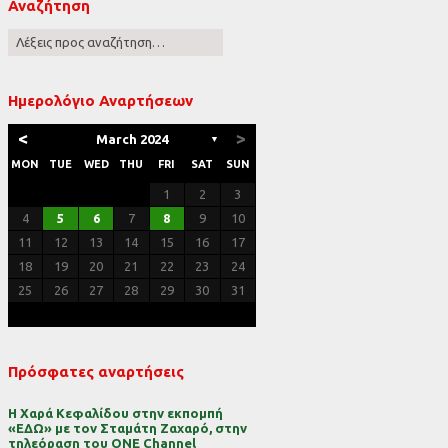
Αναζήτηση
ες
Ημερολόγιο Αναρτήσεων
<
>
March 2024
▼
MON
TUE
WED
THU
FRI
SAT
SUN
1
2
3
4
5
6
7
8
9
10
11
12
13
14
15
16
17
18
19
20
21
22
23
24
25
26
27
28
29
30
31
Πρόσφατες αναρτήσεις
Η Χαρά Κεφαλίδου στην εκπομπή
«ΕΔΩ» με τον Σταμάτη Ζαχαρό, στην
τηλεόραση του ONE Channel