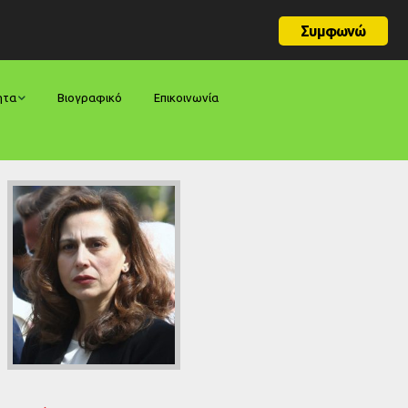
Συμφωνώ
ητα
Βιογραφικό
Επικοινωνία
φορές
ήσεις
ίες
ολογίες
ία
ς