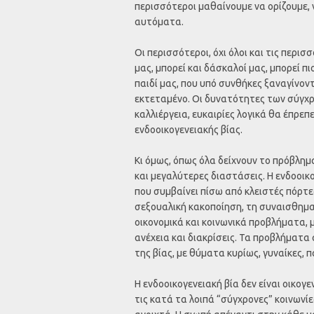
περισσότεροι μαθαίνουμε να ορίζουμε, 
αυτόματα.
Οι περισσότεροι, όχι όλοι και τις περισσ
μας, μπορεί και δάσκαλοί μας, μπορεί πι
παιδί μας, που υπό συνθήκες ξαναγίνοντ
εκτεταμένο. Οι δυνατότητες των σύγχ
καλλιέργεια, ευκαιρίες λογικά θα έπρεπ
ενδοοικογενειακής βίας.
Κι όμως, όπως όλα δείχνουν το πρόβλημ
και μεγαλύτερες διαστάσεις. Η ενδοοικο
που συμβαίνει πίσω από κλειστές πόρτε
σεξουαλική κακοποίηση, τη συναισθηματ
οικονομικά και κοινωνικά προβλήματα, 
ανέχεια και διακρίσεις. Τα προβλήματα 
της βίας, με θύματα κυρίως, γυναίκες, π
Η ενδοοικογενειακή βία δεν είναι οικογ
τις κατά τα λοιπά “σύγχρονες” κοινωνί