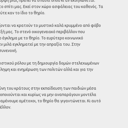
ορφή βίας πρέπει να σπάσει όπου κι αν εκδηλώνεται.
ο σπίτι μας. Εκεί στον χώρο ασφάλειας του καθενός. Τα
τε καν το ίδιο το θηρίο.
ζονται να κρατούν το μυστικό καλά κρυμμένο από φόβο
ιξή μας. Το στενό οικογενειακό περιβάλλον που
ο έγκλημα με το θηρίο. Το ευρύτερο κοινωνικό
εν μιλά εγκληματεί με την απραξία του. Στην
συνενοχή.
ιστικού ρόλου με τη δημιουργία δομών στελεχωμένων
όληψη και ενημέρωση των πολιτών αλλά και για την
θύνη του κράτους στην εκπαίδευση των παιδιών μέσα
τοποιούνται και κυρίως να μην αναπαράγουν μοντέλα
αραμένουμε αμέτοχοι, το θηρίο θα γιγαντώνεται. Κι αυτό
έλλον.