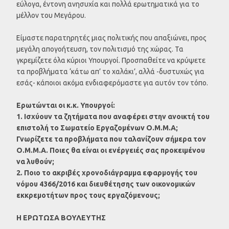
εύλογα, έντονη ανησυχία και πολλά ερωτηματικά για το
μέλλον του Μεγάρου.
Είμαστε παρατηρητές μιας πολιτικής που απαξιώνει, προς
μεγάλη απογοήτευση, τον πολιτισμό της χώρας. Τα
γκρεμίζετε όλα κύριοι Υπουργοί. Προσπαθείτε να κρύψετε
τα προβλήματα ‘κάτω απ’ το χαλάκι’, αλλά -δυστυχώς για
εσάς- κάποιοι ακόμα ενδιαφερόμαστε για αυτόν τον τόπο.
Ερωτώνται οι κ.κ. Υπουργοί:
1. Ισχύουν τα ζητήματα που αναφέρει στην ανοικτή του
επιστολή το Σωματείο Εργαζομένων Ο.Μ.Μ.Α;
Γνωρίζετε τα προβλήματα που ταλανίζουν σήμερα τον
Ο.Μ.Μ.Α. Ποιες θα είναι οι ενέργειές σας προκειμένου
να λυθούν;
2. Ποιο το ακριβές χρονοδιάγραμμα εφαρμογής του
νόμου 4366/2016 και διευθέτησης των οικονομικών
εκκρεμοτήτων προς τους εργαζόμενους;
Η ΕΡΩΤΩΣΑ ΒΟΥΛΕΥΤΗΣ