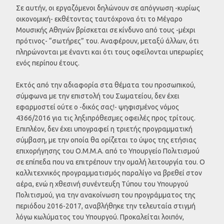
Σε αυτήν, οι εργαζόμενοι δηλώνουν σε απόγνωση -κυρίως
οικονομική- εκθέτοντας ταυτόχρονα ότι το Μέγαρο
Μουσικής Αθηνών βρίσκεται σε κίνδυνο από τους -μέχρι
πρότινος- “σωτήρες” του. Αναφέρουν, μεταξύ άλλων, ότι
πληρώνονται με έναντι και ότι τους οφείλονται υπερωρίες
ενός περίπου έτους.
Εκτός από την αδιαφορία στα θέματα του προσωπικού,
σύμφωνα με την επιστολή του Σωματείου, δεν έχει
εφαρμοστεί ούτε ο -δικός σας!- ψηφισμένος νόμος
4366/2016 για τις ληξιπρόθεσμες οφειλές προς τρίτους.
Επιπλέον, δεν έχει υπογραφεί η τριετής προγραμματική
σύμβαση, με την οποία θα ορίζεται το ύψος της ετήσιας
επιχορήγησης του Ο.Μ.Μ.Α. από το Υπουργείο Πολιτισμού
σε επίπεδα που να επιτρέπουν την ομαλή λειτουργία του. Ο
καλλιτεχνικός προγραμματισμός παραλίγο να βρεθεί στον
αέρα, ενώ η χθεσινή συνέντευξη Τύπου του Υπουργού
Πολιτισμού, για την ανακοίνωση του προγράμματος της
περιόδου 2016-2017, αναβλήθηκε την τελευταία στιγμή
λόγω κωλύματος του Υπουργού. Προκαλείται λοιπόν,