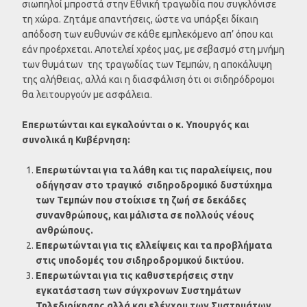
σιωπηλοί μπροστά στην Εθνική τραγωδία που συγκλόνισε
τη χώρα. Ζητάμε απαντήσεις, ώστε να υπάρξει δίκαιη
απόδοση των ευθυνών σε κάθε εμπλεκόμενο απ’ όπου και
εάν προέρχεται. Αποτελεί χρέος μας, με σεβασμό στη μνήμη
των θυμάτων της τραγωδίας των Τεμπών, η αποκάλυψη
της αλήθειας, αλλά και η διασφάλιση ότι οι σιδηρόδρομοι
θα λειτουργούν με ασφάλεια.
Επερωτώνται και εγκαλούνται ο κ. Υπουργός και
συνολικά η Κυβέρνηση:
Επερωτώνται για τα λάθη και τις παραλείψεις, που
οδήγησαν στο τραγικό σιδηροδρομικό δυστύχημα
των Τεμπών που στοίχισε τη ζωή σε δεκάδες
συνανθρώπους, και μάλιστα σε πολλούς νέους
ανθρώπους.
Επερωτώνται για τις ελλείψεις και τα προβλήματα
στις υποδομές του σιδηροδρομικού δικτύου.
Επερωτώνται για τις καθυστερήσεις στην
εγκατάσταση των σύγχρονων Συστημάτων
Τηλεδιοίκησης αλλά και ελέγχου των Συστημάτων