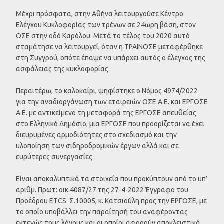
Μέχρι πρόσφατα, στην Αθήνα λειτουργούσε Κέντρο
Ελέγχου Κυκλοφορίας των τρένων σε 24ωρη βάση, στον
ΟΣΕ στην οδό Καρόλου. Μετά το τέλος του 2020 αυτό
σταμάτησε να λειτουργεί, όταν η ΤΡΑΙΝΟΣΕ μεταφέρθηκε
στη Συγγρού, οπότε έπαψε να υπάρχει αυτός ο έλεγχος της
ασφάλειας της κυκλοφορίας.
Περαιτέρω, το καλοκαίρι, ψηφίστηκε ο Νόμος 4974/2022
για την αναδιοργάνωση των εταιρειών ΟΣΕ Α.Ε. και ΕΡΓΟΣΕ
Α.Ε. με αντικείμενο τη μεταφορά της ΕΡΓΟΣΕ απευθείας
στο Ελληνικό Δημόσιο, μια ΕΡΓΟΣΕ που προορίζεται να έχει
διευρυμένες αρμοδιότητες στο σχεδιασμό και την
υλοποίηση των σιδηροδρομικών έργων αλλά και σε
ευρύτερες συνεργασίες.
Είναι αποκαλυπτικά τα στοιχεία που προκύπτουν από το υπ’
αριθμ. Πρωτ: οικ.4087/27 της 27-4-2022 Έγγραφο του
Προέδρου ETCS Σ.10005, κ. Κατσιούλη προς την ΕΡΓΟΣΕ, με
το οποίο υποβάλλει την παραίτησή του αναφέροντας
εκτενώς τους λόγους και οι οποίοι αφορούν αποκλειστικά