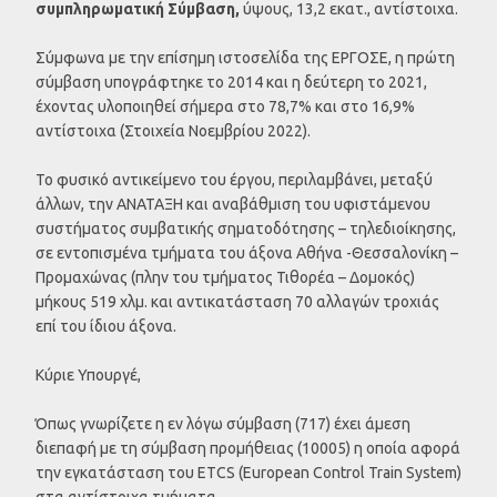
συμπληρωματική Σύμβαση,
ύψους, 13,2 εκατ., αντίστοιχα.
Σύμφωνα με την επίσημη ιστοσελίδα της ΕΡΓΟΣΕ, η πρώτη
σύμβαση υπογράφτηκε το 2014 και η δεύτερη το 2021,
έχοντας υλοποιηθεί σήμερα στο 78,7% και στο 16,9%
αντίστοιχα (Στοιχεία Νοεμβρίου 2022).
Το φυσικό αντικείμενο του έργου, περιλαμβάνει, μεταξύ
άλλων, την ΑΝΑΤΑΞΗ και αναβάθμιση του υφιστάμενου
συστήματος συμβατικής σηματοδότησης – τηλεδιοίκησης,
σε εντοπισμένα τμήματα του άξονα Αθήνα -Θεσσαλονίκη –
Προμαχώνας (πλην του τμήματος Τιθορέα – Δομοκός)
μήκους 519 χλμ. και αντικατάσταση 70 αλλαγών τροχιάς
επί του ίδιου άξονα.
Κύριε Υπουργέ,
Όπως γνωρίζετε η εν λόγω σύμβαση (717) έχει άμεση
διεπαφή με τη σύμβαση προμήθειας (10005) η οποία αφορά
την εγκατάσταση του ETCS (European Control Train System)
στα αντίστοιχα τμήματα.