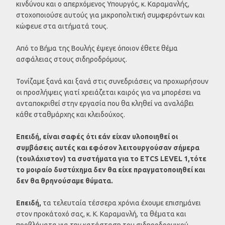
κινδύνου και ο απερχόμενος Υπουργός, κ. Καραμανλής,
στοχοποιούσε αυτούς για μικροπολιτική συμφερόντων και
κώφευε στα αιτήματά τους.
Από το Βήμα της Βουλής έψεγε όποιον έθετε θέμα
ασφάλειας στους σιδηροδρόμους.
Τονίζαμε ξανά και ξανά στις συνεδριάσεις να προχωρήσουν
οι προσλήψεις γιατί χρειάζεται καιρός για να μπορέσει να
ανταποκριθεί στην εργασία που θα κληθεί να αναλάβει
κάθε σταθμάρχης και κλειδούχος.
Επειδή, είναι σαφές ότι εάν είχαν υλοποιηθεί οι
συμβάσεις αυτές και εφόσον λειτουργούσαν σήμερα
(τουλάχιστον) τα συστήματα για το ETCS
LEVEL
1,τότε
το μοιραίο δυστύχημα δεν θα είχε πραγματοποιηθεί και
δεν θα θρηνούσαμε θύματα.
Επειδή,
τα τελευταία τέσσερα χρόνια έχουμε επισημάνει
στον προκάτοχό σας, κ. Κ. Καραμανλή, τα θέματα και
προβλήματα για την κατάσταση του σιδηροδρομικού