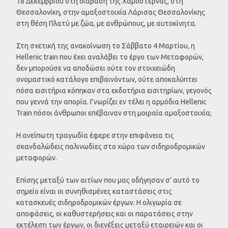
18 Δεκεμβρίου στη διάβαση της Χαμοστέρνας, στη
Θεσσαλονίκη, στην αμαξοστοιχία Λάρισας Θεσσαλονίκης
στη θέση Πλατύ με ζώα, με ανθρώπους, με αυτοκίνητα.
Στη σχετική της ανακοίνωση το Σάββατο 4 Μαρτίου, η
Hellenic train που έχει αναλάβει το έργο των Μεταφορών,
δεν μπορούσε να αποδώσει ούτε τον στοιχειώδη
ονομαστικό κατάλογο επιβαινόντων, ούτε αποκαλύπτει
πόσα εισιτήρια κόπηκαν στα εκδοτήρια εισιτηρίων, γεγονός
που γεννά την απορία. Γνωρίζει εν τέλει η αρμόδια Hellenic
Train πόσοι άνθρωποι επέβαιναν στη μοιραία αμαξοστοιχία;
Η ανείπωτη τραγωδία έφερε στην επιφάνεια τις
σκανδαλώδεις παλινωδίες στο χώρο των σιδηροδρομικών
μεταφορών.
Επίσης μεταξύ των αιτίων που μας οδήγησαν σ’ αυτό το
σημείο είναι οι συνηθισμένες καταστάσεις στις
κατασκευές σιδηροδρομικών έργων. Η ολιγωρία σε
αποφάσεις, οι καθυστερήσεις και οι παρατάσεις στην
εκτέλεση των έργων, οι διενέξεις μεταξύ εταιρειών και οι