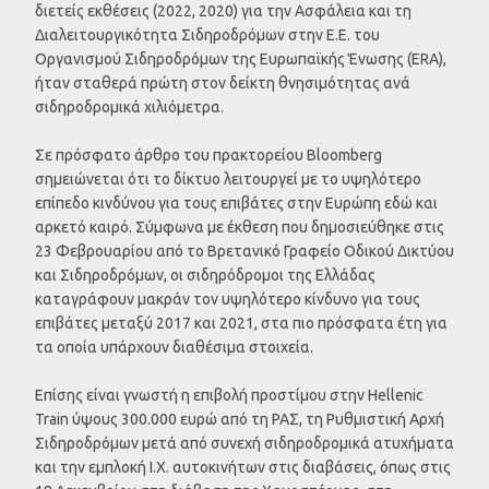
διετείς εκθέσεις (2022, 2020) για την Ασφάλεια και τη
Διαλειτουργικότητα Σιδηροδρόμων στην Ε.Ε. του
Οργανισμού Σιδηροδρόμων της Ευρωπαϊκής Ένωσης (ERA),
ήταν σταθερά πρώτη στον δείκτη θνησιμότητας ανά
σιδηροδρομικά χιλιόμετρα.
Σε πρόσφατο άρθρο του πρακτορείου Bloomberg
σημειώνεται ότι το δίκτυο λειτουργεί με το υψηλότερο
επίπεδο κινδύνου για τους επιβάτες στην Ευρώπη εδώ και
αρκετό καιρό. Σύμφωνα με έκθεση που δημοσιεύθηκε στις
23 Φεβρουαρίου από το Βρετανικό Γραφείο Οδικού Δικτύου
και Σιδηροδρόμων, οι σιδηρόδρομοι της Ελλάδας
καταγράφουν μακράν τον υψηλότερο κίνδυνο για τους
επιβάτες μεταξύ 2017 και 2021, στα πιο πρόσφατα έτη για
τα οποία υπάρχουν διαθέσιμα στοιχεία.
Επίσης είναι γνωστή η επιβολή προστίμου στην Hellenic
Train ύψους 300.000 ευρώ από τη ΡΑΣ, τη Ρυθμιστική Αρχή
Σιδηροδρόμων μετά από συνεχή σιδηροδρομικά ατυχήματα
και την εμπλοκή Ι.Χ. αυτοκινήτων στις διαβάσεις, όπως στις