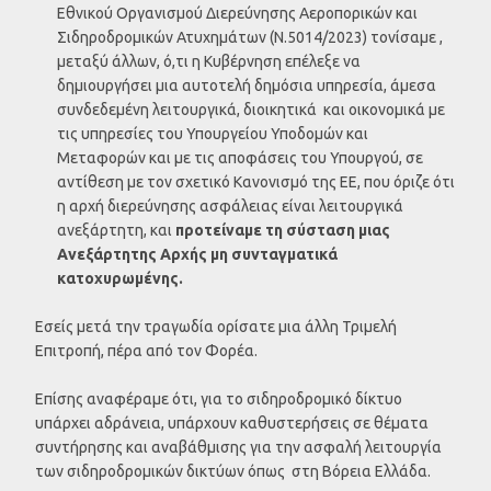
Εθνικού Οργανισμού Διερεύνησης Αεροπορικών και
Σιδηροδρομικών Ατυχημάτων (Ν.5014/2023) τονίσαμε ,
μεταξύ άλλων, ό,τι η Κυβέρνηση επέλεξε να
δημιουργήσει μια αυτοτελή δημόσια υπηρεσία, άμεσα
συνδεδεμένη λειτουργικά, διοικητικά και οικονομικά με
τις υπηρεσίες του Υπουργείου Υποδομών και
Μεταφορών και με τις αποφάσεις του Υπουργού, σε
αντίθεση με τον σχετικό Κανονισμό της ΕΕ, που όριζε ότι
η αρχή διερεύνησης ασφάλειας είναι λειτουργικά
ανεξάρτητη, και
προτείναμε τη σύσταση μιας
Ανεξάρτητης Αρχής μη συνταγματικά
κατοχυρωμένης.
Εσείς μετά την τραγωδία ορίσατε μια άλλη Τριμελή
Επιτροπή, πέρα από τον Φορέα.
Επίσης αναφέραμε ότι, για το σιδηροδρομικό δίκτυο
υπάρχει αδράνεια, υπάρχουν καθυστερήσεις σε θέματα
συντήρησης και αναβάθμισης για την ασφαλή λειτουργία
των σιδηροδρομικών δικτύων όπως στη Βόρεια Ελλάδα.