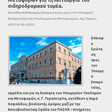
σιδηροδρομικού τομέα.
Κατάθεση Επίκαιρης Επερώτησης προς τον Υπουργό
Επικρατείας και Υποδομών και Μεταφορών, Αρ. Πρωτ.:
4/3/14-03-2023.
Επίκαιρ
η
Ερώτη
ση
προς
τον
Υπουργ
ό
Επικρα
τείας,
αρμόδιο και για τη διοίκηση του Υπουργείου Υποδομών
και Μεταφορών, κ. Γ. Γεραπετρίτη
, κατέθεσε η Χαρά
Κεφαλίδου, βουλευτής Δράμας μαζί με την
Κοινοβουλευτική Ομάδα του ΠΑΣΟΚ – Κινήματος