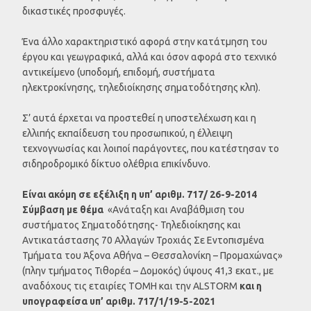
δικαστικές προσφυγές.
Ένα άλλο χαρακτηριστικό αφορά στην κατάτμηση του
έργου και γεωγραφικά, αλλά και όσον αφορά στο τεχνικό
αντικείμενο (υποδομή, επιδομή, συστήματα
ηλεκτροκίνησης, τηλεδιοίκησης σηματοδότησης κλπ).
Σ’ αυτά έρχεται να προστεθεί η υποστελέχωση και η
ελλιπής εκπαίδευση του προσωπικού, η έλλειψη
τεχνογνωσίας και λοιποί παράγοντες, που κατέστησαν το
σιδηροδρομικό δίκτυο ολέθρια επικίνδυνο.
Είναι ακόμη σε εξέλιξη η υπ’ αριθμ. 717/ 26-9-2014
Σύμβαση με θέμα
«Ανάταξη και Αναβάθμιση του
συστήματος Σηματοδότησης- Τηλεδιοίκησης και
Αντικατάστασης 70 Αλλαγών Τροχιάς Σε Εντοπισμένα
Τμήματα του Άξονα Αθήνα – Θεσσαλονίκη – Προμαχώνας»
(πλην τμήματος Τιθορέα – Δομοκός) ύψους 41,3 εκατ., με
αναδόχους τις εταιρίες ΤΟΜΗ και την ALSTORM
και η
υπογραφείσα υπ’ αριθμ. 717/1/19-5-2021