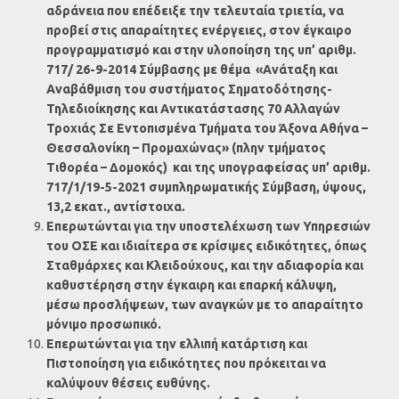
αδράνεια που επέδειξε την τελευταία τριετία, να
προβεί στις απαραίτητες ενέργειες, στον έγκαιρο
προγραμματισμό και στην υλοποίηση της
υπ’ αριθμ.
717/ 26-9-2014 Σύμβασης με θέμα «Ανάταξη και
Αναβάθμιση του συστήματος Σηματοδότησης-
Τηλεδιοίκησης και Αντικατάστασης 70 Αλλαγών
Τροχιάς Σε Εντοπισμένα Τμήματα του Άξονα Αθήνα –
Θεσσαλονίκη – Προμαχώνας» (πλην τμήματος
Τιθορέα – Δομοκός) και της υπογραφείσας υπ’ αριθμ.
717/1/19-5-2021 συμπληρωματικής Σύμβαση, ύψους,
13,2 εκατ., αντίστοιχα.
Επερωτώνται
για την υποστελέχωση των Υπηρεσιών
του ΟΣΕ και ιδιαίτερα σε κρίσιμες ειδικότητες, όπως
Σταθμάρχες και Κλειδούχους, και την αδιαφορία και
καθυστέρηση στην έγκαιρη και επαρκή κάλυψη,
μέσω προσλήψεων, των αναγκών με το απαραίτητο
μόνιμο προσωπικό.
Επερωτώνται
για την ελλιπή κατάρτιση και
Πιστοποίηση για ειδικότητες που πρόκειται να
καλύψουν θέσεις ευθύνης.