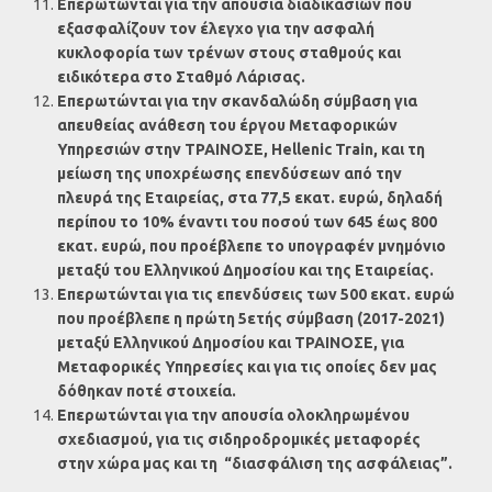
Επερωτώνται
για την απουσία διαδικασιών που
εξασφαλίζουν τον έλεγχο για την ασφαλή
κυκλοφορία των τρένων στους σταθμούς και
ειδικότερα στο Σταθμό Λάρισας.
Επερωτώνται για την σκανδαλώδη σύμβαση για
απευθείας ανάθεση του έργου Μεταφορικών
Υπηρεσιών στην ΤΡΑΙΝΟΣΕ,
Hellenic
Train
, και τη
μείωση της υποχρέωσης επενδύσεων από την
πλευρά της Εταιρείας, στα 77,5 εκατ. ευρώ, δηλαδή
περίπου το 10% έναντι του ποσού των 645 έως 800
εκατ. ευρώ, που προέβλεπε το υπογραφέν μνημόνιο
μεταξύ του Ελληνικού Δημοσίου και της Εταιρείας.
Επερωτώνται για τις επενδύσεις των 500 εκατ. ευρώ
που προέβλεπε η πρώτη 5ετής σύμβαση (2017-2021)
μεταξύ Ελληνικού Δημοσίου και ΤΡΑΙΝΟΣΕ, για
Μεταφορικές Υπηρεσίες και για τις οποίες δεν μας
δόθηκαν ποτέ στοιχεία.
Επερωτώνται
για την απουσία ολοκληρωμένου
σχεδιασμού, για τις σιδηροδρομικές μεταφορές
στην χώρα μας και τη “διασφάλιση της ασφάλειας”.