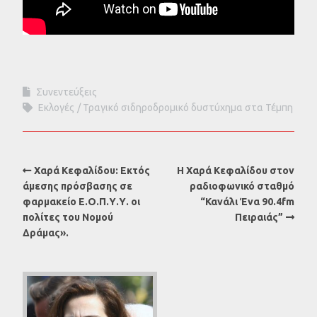
Συνεντεύξεις
Εκλογές
Τραγικό σιδηροδρομικό δυστύχημα στα Τέμπη
Χαρά Κεφαλίδου: Εκτός
Η Χαρά Κεφαλίδου στον
άμεσης πρόσβασης σε
ραδιοφωνικό σταθμό
φαρμακείο Ε.Ο.Π.Υ.Υ. οι
“Κανάλι Ένα 90.4fm
πολίτες του Νομού
Πειραιάς”
Δράμας».