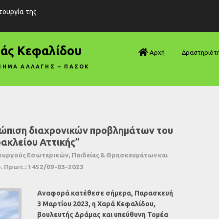
ιτουργία της
ράς Κεφαλίδου
Αρχή
Δραστηριότ
ΝΗΜΑ ΑΛΛΑΓΗΣ – ΠΑΣΟΚ
Βουλή—Ανα
Βουλή—Ερωτ
Βουλή—Ομιλ
τώπιση διαχρονικών προβλημάτων του
ακλείου Αττικής”
Βουλή—Τροπ
ουργούς Εσωτερικών, Παιδείας & Θρησκευμάτων και
Δηλώσεις
. Πρωτ.: 1452/09-03-2023
Αρθρογραφ
Αναφορά κατέθεσε σήμερα, Παρασκευή
3 Μαρτίου 2023, η Χαρά Κεφαλίδου,
Συνεντεύξει
βουλευτής Δράμας και υπεύθυνη Τομέα