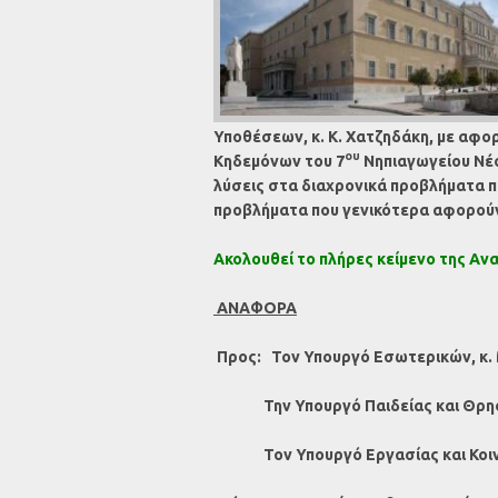
Υποθέσεων, κ. Κ. Χατζηδάκη, με αφο
ου
Κηδεμόνων του 7
Νηπιαγωγείου Νέο
λύσεις στα διαχρονικά προβλήματα π
προβλήματα που γενικότερα αφορούν
Ακολουθεί το πλήρες κείμενο της Α
ΑΝΑΦΟΡΑ
Προς: Τον Υπουργό Εσωτερικών, κ. 
Την Υπουργό Παιδείας και Θρησκ
Τον Υπουργό Εργασίας και Κοινων