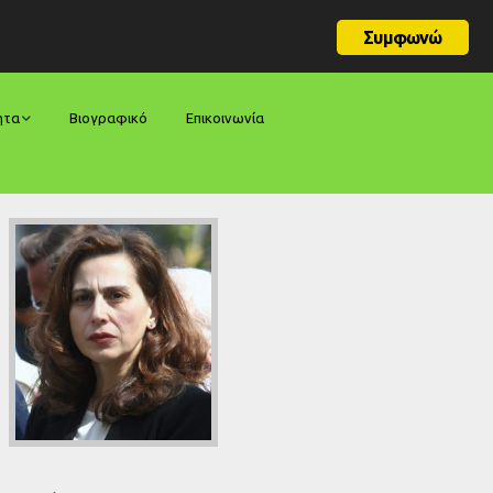
Συμφωνώ
ητα
Βιογραφικό
Επικοινωνία
φορές
ήσεις
ίες
ολογίες
ία
ς