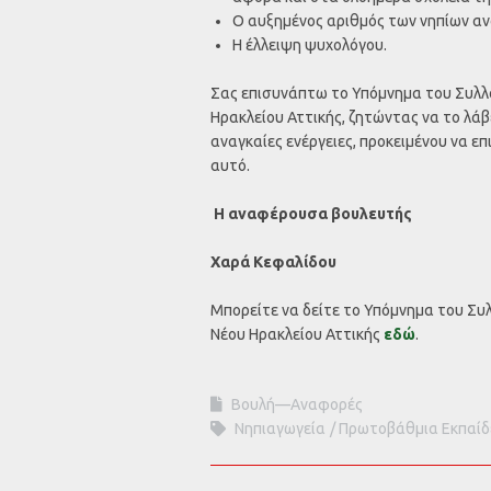
Ο αυξημένος αριθμός των νηπίων ανά
Η έλλειψη ψυχολόγου.
Σας επισυνάπτω το Υπόμνημα του Συλλ
Ηρακλείου Αττικής, ζητώντας να το λάβ
αναγκαίες ενέργειες, προκειμένου να 
αυτό.
Η αναφέρουσα βουλευτής
Χαρά Κεφαλίδου
Μπορείτε να δείτε το Υπόμνημα του Συ
Νέου Ηρακλείου Αττικής
εδώ
.
Βουλή—Αναφορές
Νηπιαγωγεία
Πρωτοβάθμια Εκπαί