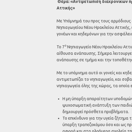
Θέμα: «Αντιμετώπιση διαχρονικών 
Αττικής»
Με Υπόμνημά του προς τους αρμόδιους 
Νηπιαγωγείου Νέου Ηρακλείου Αττικής,
γονέων και κηδεμόνων για την ασφάλει
ο
Το 7
Νηπιαγωγείο Νέου Ηρακλείου Αττικ
αίθουσα ανάπαυσης. Σήμερα λειτουργε
ανάπαυσης σε τμήμα και την τοποθέτησ
Με το υπόμνημα αυτό οι γονείς και κη
αντιμετωπίζει το νηπιαγωγείο, και σο
νηπιαγωγεία όλης της χώρας, τα οποία ε
Η μη ύπαρξη απαραίτητων υποδομών
ψυχοσωματική ανάπτυξη των παιδιώ
δημιουργεί πρόσθετα προβλήματα.
Το επικίνδυνο για την υγεία ζήτημα 
ύπαρξη τραπεζοκόμου όσο και ως πρ
αφορά και στα ολοήμερα σχολεία τ