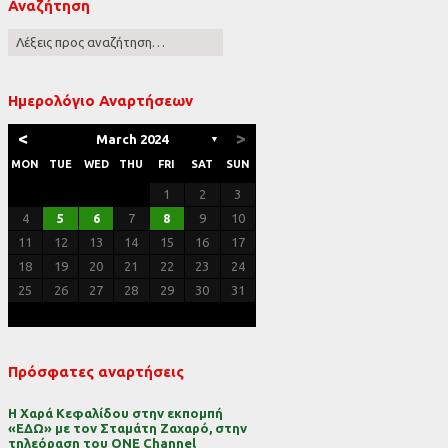
Αναζήτηση
ες
Ημερολόγιο Αναρτήσεων
<
>
March 2024
▼
MON
TUE
WED
THU
FRI
SAT
SUN
1
2
3
4
5
6
7
8
9
10
11
12
13
14
15
16
17
18
19
20
21
22
23
24
25
26
27
28
29
30
31
Πρόσφατες αναρτήσεις
Η Χαρά Κεφαλίδου στην εκπομπή
«ΕΔΩ» με τον Σταμάτη Ζαχαρό, στην
τηλεόραση του ONE Channel