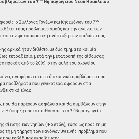
προβλημάτων του 7
Νηπιαγωγείου Νέου Ηρακλείου
ου
φορείς, ο Σύλλογος Γονέων και Κηδεμόνων του 7
 εκθέτει τους προβληματισμούς και την αγωνία των
α και την ψυχοσωματική ανάπτυξη των παιδιών τους.
ής αρχικά ήταν διθέσιο, με δύο τμήματα και μία
ί ως τετραθέσιο, μετά την μετατροπή της αίθουσας
η προκάτ από το 2009, στην αυλή του σχολείου.
δεμόνες αναφέρονται στα διαχρονικά προβλήματα που
βαρά προβλήματα που γενικότερα αφορούν στα
νδεικτικά είναι:
, που θα παρέχουν ασφάλεια και θα συμβάλουν στην
ο
ν. Η ύπαρξη προκάτ αίθουσας στο 7
Νηπιαγωγείο
της σίτισης των νηπίων (4-6 ετών), τόσο ως προς τη μη
ος τη μη τήρηση των κανόνων υγιεινής, πρόβλημα που
ης πρωτοβάθμιας εκπαίδευσης.