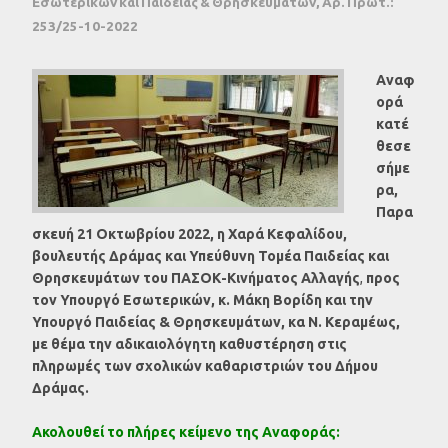
Εσωτερικών και Παιδείας & Θρησκευμάτων, Αρ. Πρωτ.:
253/25-10-2022
Αναφ
ορά
κατέ
θεσε
σήμε
ρα,
Παρα
σκευή 21 Οκτωβρίου 2022, η Χαρά Κεφαλίδου,
βουλευτής Δράμας και Υπεύθυνη Τομέα Παιδείας και
Θρησκευμάτων
του
ΠΑΣΟΚ-Κινήματος Αλλαγής
,
προς
τον Υπουργό Εσωτερικών, κ. Μάκη Βορίδη και την
Υπουργό Παιδείας & Θρησκευμάτων, κα Ν. Κεραμέως,
με θέμα την αδικαιολόγητη κ
αθυστέρηση στις
πληρωμές των σχολικών καθαριστριών του Δήμου
Δράμας.
Ακολουθεί το πλήρες κείμενο της Αναφοράς: