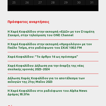
30
29
30
31
29
30
31
29
30
31
29
30
31
29
29
29
30
31
30
30
29
29
31
29
30
30
29
30
31
29
31
29
29
30
31
30
29
25
26
27
28
29
30
31
Πρόσφατες αναρτήσεις
Η Χαρά Κεφαλίδου στην εκπομπή «ΕΔΩ» με τον Σταμάτη
Ζαχαρό, στην τηλεόραση του ONE Channel
Η Χαρά Κεφαλίδου στην εκπομπή «Ημερολόγιο» με τον
Παύλο Τσίμα, στο ραδιόφωνο του ΣΚΑΪ 100.3 FM
Χαρά Κεφαλίδου: “Το άρθρο 16 ως πρόσχημα”
Χαρά Κεφαλίδου: Δήλωση για την έναρξη της νέας
σχολικής χρονιάς 2023-2024
Δήλωση Χαράς Κεφαλίδου για το αποτέλεσμα των
εκλογών της 21ης Μαΐου 2023
Η Χαρά Κεφαλίδου στο ραδιόφωνο του Alpha News
Δράμας 95.5fm