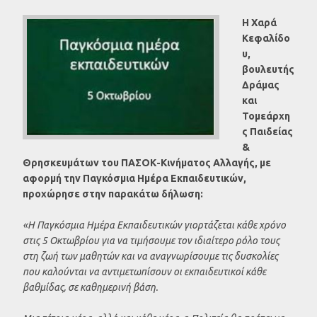
Η Χαρά
Κεφαλίδο
υ,
βουλευτής
Δράμας
και
Τομεάρχη
ς Παιδείας
&
Θρησκευμάτων του ΠΑΣΟΚ-Κινήματος Αλλαγής, με
αφορμή την Παγκόσμια Ημέρα Εκπαιδευτικών,
προχώρησε στην παρακάτω δήλωση:
«Η Παγκόσμια Ημέρα Εκπαιδευτικών γιορτάζεται κάθε χρόνο
στις 5 Οκτωβρίου για να τιμήσουμε τον ιδιαίτερο ρόλο τους
στη ζωή των μαθητών και να αναγνωρίσουμε τις δυσκολίες
που καλούνται να αντιμετωπίσουν οι εκπαιδευτικοί κάθε
βαθμίδας, σε καθημερινή βάση.