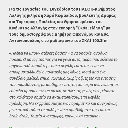
Για τις εργασίες του Συνεδρίου του ΠΑΣΟΚ-Κινήματος
Αλλαγής μίλησε η Χαρά Κεφαλίδου, βουλευτής Δράμας
και Τομεάρχης Παιδείας και Θρησκευμάτων του
Κινήματος Αλλαγής στην εκπομπή “Σκάει είδηση” με
τους δημοσιογράφους Δημήτρη Οικονόμου και Εύα
Αντωνοπούλου, στο ραδιόφωνο του ΣΚΑΪ 100.3fm.
«
Πρέπει να μπουν στέρεες βάσεις για να υπάρξει ανοδική
πορεία. Ο μόνος τρόπος για να γίνει αυτό, τώρα που έκλεισε το
οργανωτικό κομμάτι με πολύ μεγάλη επιτυχία, είναι να
αποκρυσταλλωθεί ο πολιτικός μας λόγος. Μετά από ένα
συνέδριο μαζικό, επικοινωνιακό, χωρίς οξύτητες και εντάσεις
του παρελθόντος, με αίσθημα ενότητας και αέρα ανανέωσης σε
επίπεδο προσώπων και ιδεών, με όλες τις γενιές εκεί , είμαστε
στο καλύτερο σημείο να αντιμετωπίσουμε τη μεγάλη
πρόκληση. Να εκφράσουμε με έναν οραματικό και συγχρόνως
ρεαλιστικό τρόπο τα πολύ μεγάλα προβλήματα της εποχής:
brain drain, Ταμείο Ανάκαμψης, κοινωνική κατοικία».