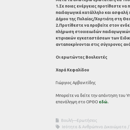
1.Σε ποιες ενέργειες προτίθεστε να 
παιδαγωγικά κατάλληλο και ασφαλή χώ
Δήμου της Πυλαίας/Χορτιάτη στη Θε
2.Προτίθεστε να προβείτε στον ενδε
πλήρωση στοιχειωδών παιδαγωγικών
κτιριακών εγκαταστάσεων των Ειδικ
ανταποκρίνονται στις σύγχρονες ανά
Οι ερωτώντες Βουλευτές
Χαρά Κεφαλίδου
Γιώργιος Αρβανιτίδης
Μπορείτε να δείτε την απάντηση του 
επανάληψη στο ΟΡΘΟ
εδώ.
Βουλή—Ερωτήσεις
Ισότητα & Ανθρώπινα Δικαιώματα