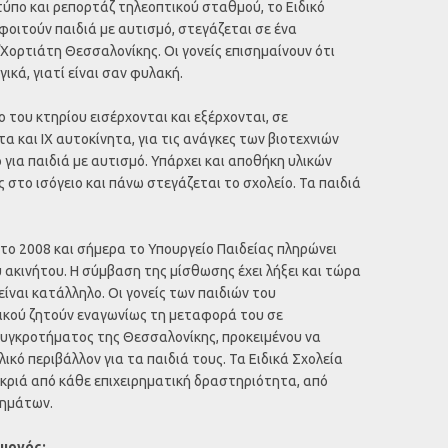
ύπο και ρεπορτάζ τηλεοπτικού σταθμού, το Ειδικό
 φοιτούν παιδιά με αυτισμό, στεγάζεται σε ένα
Χορτιάτη Θεσσαλονίκης. Οι γονείς επισημαίνουν ότι
ικά, γιατί είναι σαν φυλακή.
 του κτηρίου εισέρχονται και εξέρχονται, σε
 και ΙΧ αυτοκίνητα, για τις ανάγκες των βιοτεχνιών
 για παιδιά με αυτισμό. Υπάρχει και αποθήκη υλικών
στο ισόγειο και πάνω στεγάζεται το σχολείο. Τα παιδιά
 το 2008 και σήμερα το Υπουργείο Παιδείας πληρώνει
υ ακινήτου. Η σύμβαση της μίσθωσης έχει λήξει και τώρα
 είναι κατάλληλο. Οι γονείς των παιδιών του
ικού ζητούν εναγωνίως τη μεταφορά του σε
συγκροτήματος της Θεσσαλονίκης, προκειμένου να
κό περιβάλλον για τα παιδιά τους. Τα Ειδικά Σχολεία
μακριά από κάθε επιχειρηματική δραστηριότητα, από
χημάτων.
υργός: