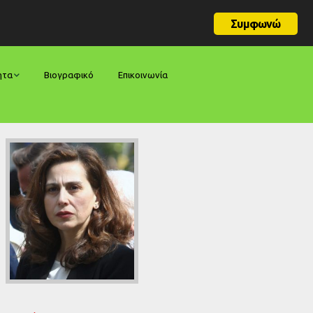
Συμφωνώ
ητα
Βιογραφικό
Επικοινωνία
φορές
ήσεις
ίες
ολογίες
ία
ς