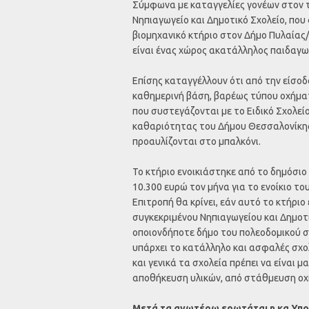
Σύμφωνα με καταγγελίες γονέων στον τ
Νηπιαγωγείο και Δημοτικό Σχολείο, που
βιομηχανικό κτήριο στον Δήμο Πυλαίας/
είναι ένας χώρος ακατάλληλος παιδαγωγ
Επίσης καταγγέλλουν ότι από την είσοδο
καθημερινή βάση, βαρέως τύπου οχήματα
που συστεγάζονται με το Ειδικό Σχολείο
καθαριότητας του Δήμου Θεσσαλονίκης 
προαυλίζονται στο μπαλκόνι.
Το κτήριο ενοικιάστηκε από το δημόσιο
10.300 ευρώ τον μήνα για το ενοίκιο το
Επιτροπή θα κρίνει, εάν αυτό το κτήριο
συγκεκριμένου Νηπιαγωγείου και Δημοτ
οποιονδήποτε δήμο του πολεοδομικού 
υπάρχει το κατάλληλο και ασφαλές σχολι
και γενικά τα σχολεία πρέπει να είναι 
αποθήκευση υλικών, από στάθμευση ο
Μετά τα ανωτέρω ερωτάται η κα Υπο