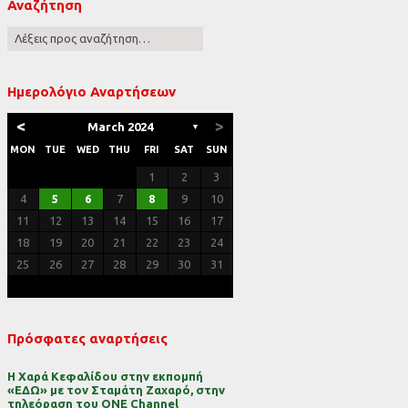
Αναζήτηση
ες
Ημερολόγιο Αναρτήσεων
<
>
March 2024
▼
MON
TUE
WED
THU
FRI
SAT
SUN
1
2
3
4
5
6
7
8
9
10
11
12
13
14
15
16
17
18
19
20
21
22
23
24
25
26
27
28
29
30
31
Πρόσφατες αναρτήσεις
Η Χαρά Κεφαλίδου στην εκπομπή
«ΕΔΩ» με τον Σταμάτη Ζαχαρό, στην
τηλεόραση του ONE Channel