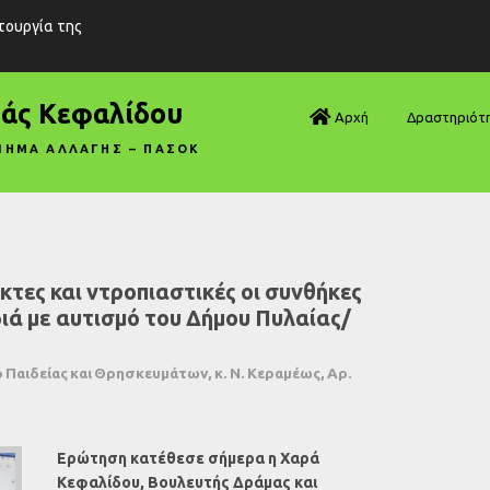
ιτουργία της
ράς Κεφαλίδου
Αρχή
Δραστηριότ
ΝΗΜΑ ΑΛΛΑΓΗΣ – ΠΑΣΟΚ
Βουλή—Ανα
Βουλή—Ερωτ
Βουλή—Ομιλ
τες και ντροπιαστικές οι συνθήκες
διά με αυτισμό του Δήμου Πυλαίας/
Βουλή—Τροπ
Δηλώσεις
Παιδείας και Θρησκευμάτων, κ. Ν. Κεραμέως, Αρ.
Αρθρογραφ
Ερώτηση κατέθεσε σήμερα η Χαρά
Συνεντεύξει
Κεφαλίδου, Βουλευτής Δράμας και