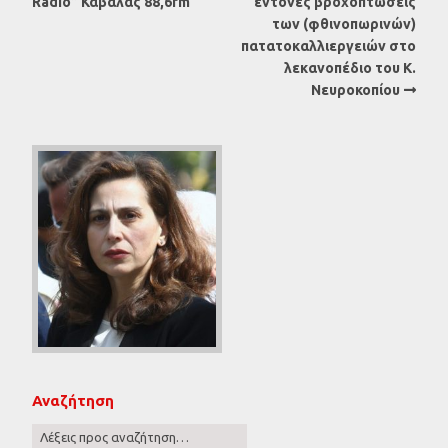
Radio” Καβάλας 88,6fm
έντονες βροχοπτώσεις
των (φθινοπωρινών)
πατατοκαλλιεργειών στο
λεκανοπέδιο του Κ.
Νευροκοπίου
Αναζήτηση