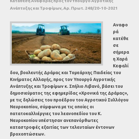
Κατάθεση Αναφοράς προς τον Υπουργό Αγροτικής
Ανάπτυξης και Τροφίμων, Αρ. Πρωτ. 248/20-10-2021
Αναφο
ρά
κατέθε
σε
σήμερα
η Χαρά
Κεφαλί
δου, βουλευτής Δράμας και Τομεάρχης Παιδείας του
Κινήματος Αλλαγής, προς τον Υπουργό Αγροτικής
Ανάπτυξης και Τροφίμων κ. Σπήλιο Λιβανό, βάσει του
δημοσιεύματος της εφημερίδας «Χρονικά της Δράμας»,
με τις δηλώσεις του προέδρου του Αγροτικού Συλλόγου
Νευροκοπίου, σύμφωνα με τις οποίες οι
πατατοκαλλιέργιες του λεανοπεδίου του Κ.
Νευροκοπίου υπέστησαν ανεπανόρθωτες
καταστροφές εξαιτίας των τελευταίων έντονων
βροχοπτώσεων.