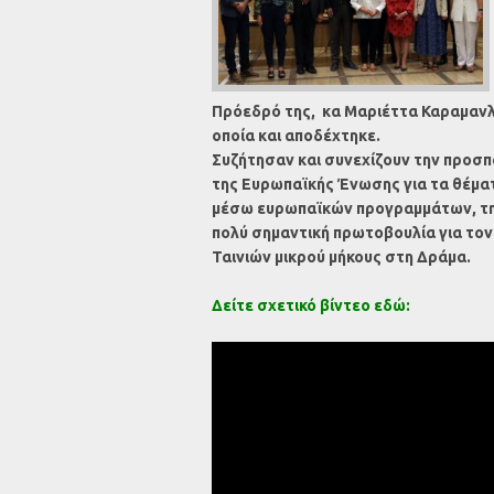
Πρόεδρό της, κα Μαριέττα Καραμανλή
οποία και αποδέχτηκε.
Συζήτησαν και συνεχίζουν την προσπ
της Ευρωπαϊκής Ένωσης για τα θέματ
μέσω ευρωπαϊκών προγραμμάτων, την
πολύ σημαντική πρωτοβουλία για το
Ταινιών μικρού μήκους στη Δράμα.
Δείτε σχετικό βίντεο εδώ: