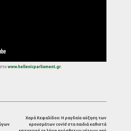
 στο
www.hellenicparliament.gr
.
Χαρά Κεφαλίδου: Η ραγδαία αύξηση των
ζύγων
κρουσμάτων covid στα παιδιά καθιστά
επιτακτική τη λήψη πρόσθετων μέτρων από