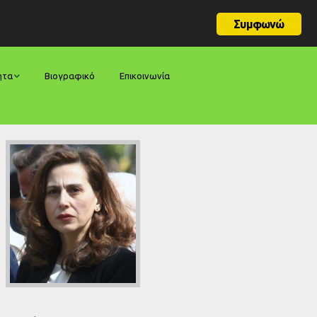
Συμφωνώ
ητα
Βιογραφικό
Επικοινωνία
φορές
ήσεις
ίες
ολογίες
ία
ς