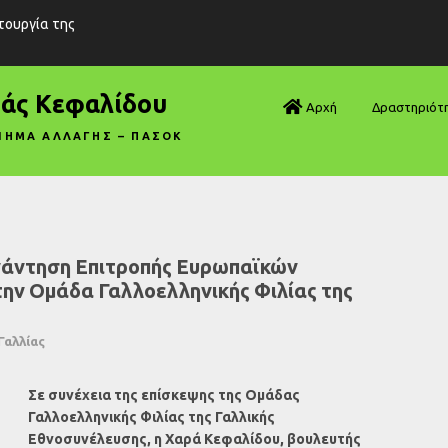
ιτουργία της
ράς Κεφαλίδου
Αρχή
Δραστηριότ
ΝΗΜΑ ΑΛΛΑΓΗΣ – ΠΑΣΟΚ
Βουλή—Ανα
Βουλή—Ερωτ
Βουλή—Ομιλ
νάντηση Επιτροπής Ευρωπαϊκών
την Ομάδα Γαλλοελληνικής Φιλίας της
Βουλή—Τροπ
Δηλώσεις
Γαλλίας
Αρθρογραφ
Σε συνέχεια της επίσκεψης της Ομάδας
Γαλλοελληνικής Φιλίας της Γαλλικής
Συνεντεύξει
Εθνοσυνέλευσης, η Χαρά Κεφαλίδου, βουλευτής