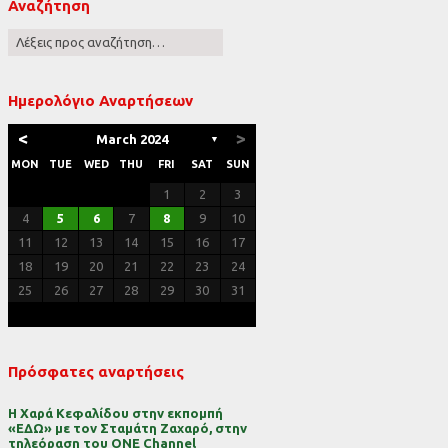
Αναζήτηση
ες
Ημερολόγιο Αναρτήσεων
<
>
March 2024
▼
MON
TUE
WED
THU
FRI
SAT
SUN
1
2
3
4
5
6
7
8
9
10
11
12
13
14
15
16
17
18
19
20
21
22
23
24
25
26
27
28
29
30
31
Πρόσφατες αναρτήσεις
Η Χαρά Κεφαλίδου στην εκπομπή
«ΕΔΩ» με τον Σταμάτη Ζαχαρό, στην
τηλεόραση του ONE Channel