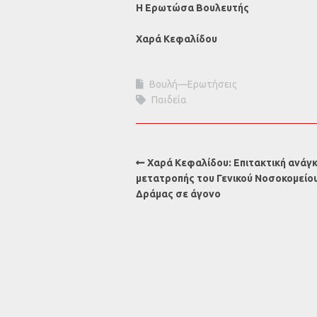
Η Ερωτώσα Βουλευτής
Χαρά Κεφαλίδου
Βουλή—Ερωτήσεις
Παιδεία
Χαρά Κεφαλίδου: Επιτακτική ανάγ
μετατροπής του Γενικού Νοσοκομείο
Δράμας σε άγονο