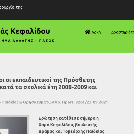
ιτουργία της
ράς Κεφαλίδου
Αρχή
Δραστηριότ
ΝΗΜΑ ΑΛΛΑΓΗΣ – ΠΑΣΟΚ
Βουλή—Ανα
Βουλή—Ερωτ
Βουλή—Ομιλ
 οι εκπαιδευτικοί της Πρόσθετης
κατά τα σχολικά έτη 2008-2009 και
Βουλή—Τροπ
Δηλώσεις
 Παιδείας & Θρησκευμάτων Αρ. Πρωτ. 9261/23.09.2021
Αρθρογραφ
Ερώτηση κατέθεσε σήμερα η
Χαρά Κεφαλίδου, βουλευτής
Συνεντεύξει
Δράμας και Τομεάρχης Παιδείας