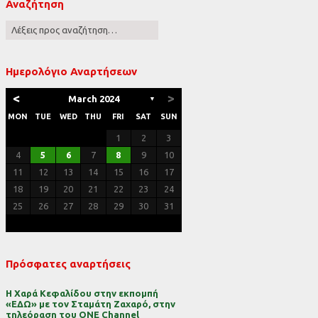
Αναζήτηση
ες
Ημερολόγιο Αναρτήσεων
<
>
March 2024
▼
MON
TUE
WED
THU
FRI
SAT
SUN
1
2
3
4
5
6
7
8
9
10
11
12
13
14
15
16
17
18
19
20
21
22
23
24
25
26
27
28
29
30
31
Πρόσφατες αναρτήσεις
Η Χαρά Κεφαλίδου στην εκπομπή
«ΕΔΩ» με τον Σταμάτη Ζαχαρό, στην
τηλεόραση του ONE Channel