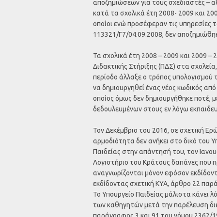
αποζημιώσεων για τους σχεδιαστές – α
κατά τα σχολικά έτη 2008- 2009 και 200
οποίοι ενώ προσέφεραν τις υπηρεσίες 
113321/Γ7/04.09.2008, δεν αποζημιώθη
Τα σχολικά έτη 2008 – 2009 και 2009 
Διδακτικής Στήριξης (ΠΔΣ) στα σχολεία,
περίοδο άλλαξε ο τρόπος υπολογισμού 
να δημιουργηθεί ένας νέος κωδικός από
οποίος όμως δεν δημιουργήθηκε ποτέ, 
δεδουλευμένων στους εν λόγω εκπαιδευ
Τον Δεκέμβριο του 2016, σε σχετική Ερ
αρμοδιότητα δεν ανήκει στο δικό του Υ
Παιδείας στην απάντησή του, τον Ιανου
Λογιστήριο του Κράτους δαπάνες που πρ
αναγνωρίζονται μόνον εφόσον εκδίδοντ
εκδίδοντας σχετική ΚΥΑ, άρθρο 22 παρά
Το Υπουργείο Παιδείας μάλιστα κάνει 
των καθηγητών μετά την παρέλευση διε
παράγραφος 3 και 91 του νόμου 2362/19