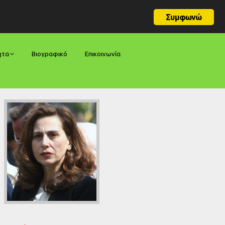
Συμφωνώ
ητα
Βιογραφικό
Επικοινωνία
φορές
ήσεις
ίες
ολογίες
ία
ς