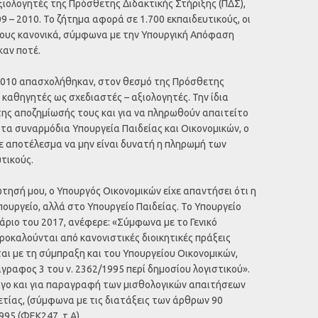
ξιολογητές της Πρόσθετης Διδακτικής Στήριξης (ΠΔΣ),
9 – 2010. Το ζήτημα αφορά σε 1.700 εκπαιδευτικούς, οι
τους κανονικά, σύμφωνα με την Υπουργική Απόφαση
καν ποτέ.
– 2010 απασχολήθηκαν, στον θεσμό της Πρόσθετης
 καθηγητές ως σχεδιαστές – αξιολογητές. Την ίδια
της αποζημίωσής τους και για να πληρωθούν απαιτείτο
 τα συναρμόδια Υπουργεία Παιδείας και Οικονομικών, ο
με αποτέλεσμα να μην είναι δυνατή η πληρωμή των
τικούς.
ώτησή μου, ο Υπουργός Οικονομικών είχε απαντήσει ότι η
πουργείο, αλλά στο Υπουργείο Παιδείας. Το Υπουργείο
άριο του 2017, ανέφερε: «Σύμφωνα με το Γενικό
οκαλούνται από κανονιστικές διοικητικές πράξεις
αι με τη σύμπραξη και του Υπουργείου Οικονομικών,
γραφος 3 του ν. 2362/1995 περί δημοσίου λογιστικού».
λόγο και για παραγραφή των μισθολογικών απαιτήσεων
τίας, (σύμφωνα με τις διατάξεις των άρθρων 90
95 (ΦΕΚ247, τ.Α).