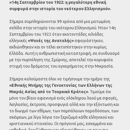
«14η Σεπτεμβρίου του 1922: η μεγαλύτερη εθνική
συμφορά στην ιστορία του νεότερου Ελληνισμού».
Σήμερα συμπληρώνονται 99 χρόνια από μια ματωμένη
σελίδα στην ιστορία του νεότερου Ελληνισμού. Ήταν 14η
Σεπτεμβρίου του 1922 όταν εκατοντάδες χιλιάδες
ελληνικές
«Ψυχές της Ανατολής»
σφαγιάστηκαν,
εκδιώχθηκαν και εν τέλει εκτοπίστηκαν στην κυρίως
Ελλάδα. Αυτή η ανθρωπιστική καταστροφή, σε συνδυασμό
με την πυρπόληση της Σμύρνης, αποτελεί την κορυφαία
στιγμή του δράματος του εγχειρήματος στην Μικρασία.
Σήμερα καλούμαστε όλοι να τιμήσουμε την ημέρα της
«Εθνικής Μνήμης της Γενοκτονίας των Ελλήνων της
Μικράς Ασίας από το Τουρκικό Κράτος»
. Τιμούμε όχι
μόνο τον βίαιο αφανισμό ενός ολόκληρου λαού με σφαγές,
λεηλασίες, έκτροπα, προσφυγιά αλλά και την εξόντωση και
το διωγμό των εθίμων, των παμπάλαιων παραδόσεων, των
σκέψεων, με λίγα λόγια τον ξεριζωμό κάθε ελληνικού και
χριστιανικού στοιχείου. Οι πρόγονοί μας, εσκεμμένα και
μεθοδικά, ξεριζώθηκαν και εξοντώθηκαν, με τους πιο