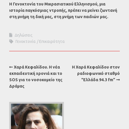
Η Γενοκτονία του Μικρασιατικού Ελληνισμού, μια
ιστορία παγκόσμιας ντροπής, πρέπει να μείνει ζωντανή
στη μνήμη τη δική μας, στη μνήμη των παιδιών μας.
Δηλώσεις
Γενοκτονία
Επικαιρότητα
Χαρά Κεφαλίδου. Η νέα
Η Χαρά Κεφαλίδου στον
εκπαιδευτική χρονιά και το
ραδιοφωνικό σταθμό
SOS για το νοσοκομείο της
“Ελλάδα 94.3 fm”
Δράμας