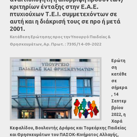
κριτηρίων ένταξης στην Ε.Α.Ε.
πτυχιούχων Τ.Ε.Ι. συμμετεχόντων σε
αυτή και η διάκρισή τους σε προ ή μετά
2001.
Κατάθεση Ερώτησης προς την Υπουργό Παιδείας &
Θρησκευμάτων, Αρ. Πρωτ. : 7395/14-09-2022
Ερώτη
ση
κατέθε
σε
σήμερα
, 14
Σεπτεμ
βρίου
2022, η
Χαρά
Κεφαλίδου, Βουλευτής Δράμας και Τομεάρχης Παιδείας
και Θρησκευμάτων του ΠΑΣΟΚ-Κινήματος Αλλαγής,