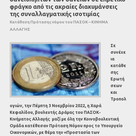
φράγκο από τις ακραίες διακυμάνσεις
της συναλλαγματικής ισοτιμίας
Κατάθεση Πρότασης νόμου του ΠΑΣΟΚ – ΚΙΝΗΜΑ
ΑΛΛΑΓΗΣ
Σε
συνέχε
ια
κατάθε
σης
Ερωτή
σεων
και
Τροπολ
ογιών, τ
ην Πέμπτη 3 Νοεμβρίου 2022, η Χαρά
Κεφαλίδου, βουλευτής Δράμας του ΠΑΣΟΚ-
Κινήματος Αλλαγής μαζί με όλη την Κοινοβουλευτική
Ομάδα κατέθεσαν Πρόταση Νόμου προς το Υπουργείο
Οικονομικών, με θέμα την «Προστασία των