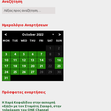
Αναζήτηση
ες
Ημερολόγιο Αναρτήσεων
<
>
October 2022
▼
MON
TUE
WED
THU
FRI
SAT
SUN
1
2
3
4
5
6
7
8
9
10
11
12
13
14
15
16
17
18
19
20
21
22
23
24
25
26
27
28
29
30
31
Πρόσφατες αναρτήσεις
Η Χαρά Κεφαλίδου στην εκπομπή
«ΕΔΩ» με τον Σταμάτη Ζαχαρό, στην
τηλεόραση του ONE Channel