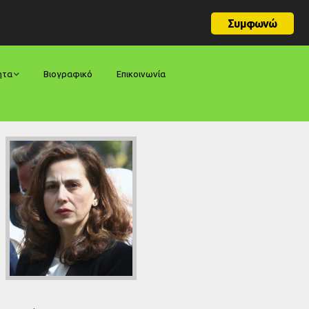
Συμφωνώ
ητα
Βιογραφικό
Επικοινωνία
φορές
ήσεις
ίες
ολογίες
ία
ς