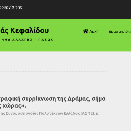
ιτουργία της
ράς Κεφαλίδου
Αρχή
Δραστηριότ
ΝΗΜΑ ΑΛΛΑΓΗΣ – ΠΑΣΟΚ
Βουλή—Ανα
Βουλή—Ερωτ
Βουλή—Ομιλ
Βουλή—Τροπ
ραφική συρρίκνωση της Δράμας, σήμα
Δηλώσεις
ης χώρας».
Αρθρογραφ
ης Συνομοσπονδίας Πολυτέκνων Ελλάδος (ΑΣΠΕ), κ.
Συνεντεύξει