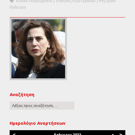
Ειδικό Ληξειαρχείο
Έλληνες Εξωτερικού
Μητρώο
Πολιτών
Αναζήτηση
Ημερολόγιο Αναρτήσεων
<
>
February 2022
▼