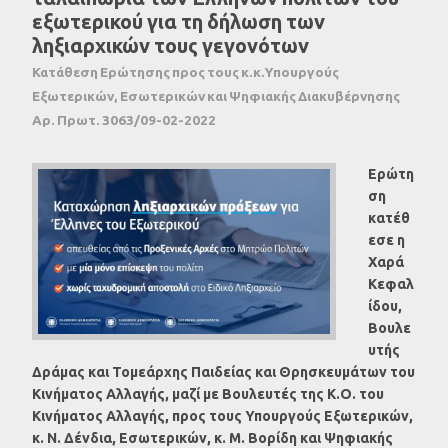
εξωτερικού για τη δήλωση των
ληξιαρχικών τους γεγονότων
Κατάθεση Ερώτησης προς τους κ.κ.Υπουργούς
Εξωτερικών, Εσωτερικών και Ψηφιακής Διακυβέρνησης
Αρ. Πρωτ. 3063/09-02-2022
Ερώτη
ση
κατέθ
εσε η
Χαρά
Κεφαλ
ίδου,
Βουλε
υτής
Δράμας και Τομεάρχης Παιδείας και Θρησκευμάτων του
Κινήματος Αλλαγής, μαζί με Βουλευτές της Κ.Ο. του
Κινήματος Αλλαγής, προς τους Υπουργούς Εξωτερικών,
κ. Ν. Δένδια, Εσωτερικών, κ. Μ. Βορίδη και Ψηφιακής