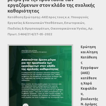
εργαζόμενων στον κλάδο της σχολικής
καθαριότητας
Κατάθεση Ερώτησης-ΑΚΕ προς τους κ.κ. Υπουργούς
Εργασίας & Κοινωνικών Υποθέσεων, Εσωτερικών,
Παιδείας & Θρησκευμάτων, Οικονομικών και Υγείας, Αρ.
Πρωτ. 5464/214/27-05-2022
Ερώτηση
και Αίτηση
Κατάθεση
ς
Εγγράφων
(ΑΚΕ)
κατέθεσε
η Χαρά
Κεφαλίδο
υ,
βουλευτής
Ν. Δράμας