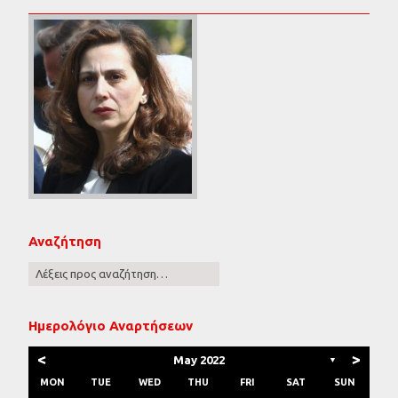
Αναζήτηση
Ημερολόγιο Αναρτήσεων
<
>
May 2022
▼
MON
TUE
WED
THU
FRI
SAT
SUN