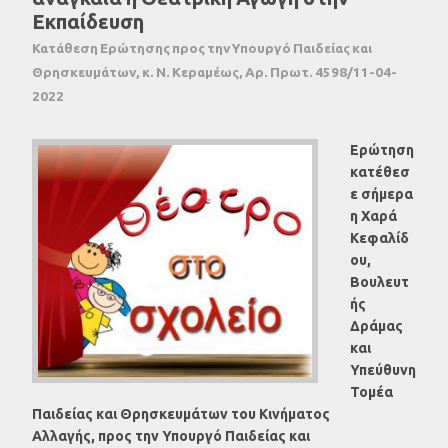
Εκπαίδευση
Κατάθεση Ερώτησης προς την Υπουργό Παιδείας και
Θρησκευμάτων, κ. Ν. Κεραμέως, Αρ. Πρωτ. 4598/11-04-
2022
Ερώτηση
κατέθεσ
ε σήμερα
η Χαρά
Κεφαλίδ
ου,
Βουλευτ
ής
Δράμας
και
Υπεύθυνη
Τομέα
Παιδείας και Θρησκευμάτων του Κινήματος
Αλλαγής,
προς την Υπουργό Παιδείας και