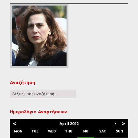
Αναζήτηση
Ημερολόγιο Αναρτήσεων
<
>
April 2022
▼
MON
TUE
WED
THU
FRI
SAT
SUN