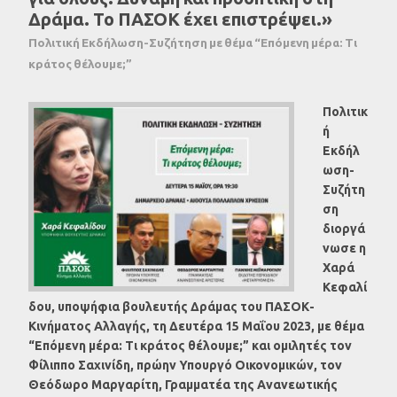
Δράμα. Το ΠΑΣΟΚ έχει επιστρέψει.»
Πολιτική Εκδήλωση-Συζήτηση με θέμα “Επόμενη μέρα: Τι
κράτος θέλουμε;”
Πολιτικ
ή
Εκδήλ
ωση-
Συζήτη
ση
διοργά
νωσε η
Χαρά
Κεφαλί
δου, υποψήφια βουλευτής Δράμας του ΠΑΣΟΚ-
Κινήματος Αλλαγής, τη Δευτέρα 15 Μαΐου 2023, με θέμα
“Επόμενη μέρα: Τι κράτος θέλουμε;” και ομιλητές τον
Φίλιππο Σαχινίδη, πρώην Υπουργό Οικονομικών, τον
Θεόδωρο Μαργαρίτη, Γραμματέα της Ανανεωτικής