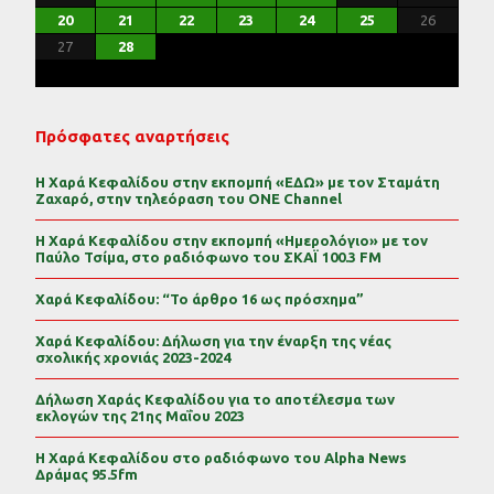
24
24
28
23
26
22
25
27
23
25
28
24
26
22
24
27
27
23
26
28
24
26
22
25
27
23
25
28
28
24
27
22
25
27
23
26
28
24
26
22
23
26
22
24
27
22
25
28
23
26
28
24
24
27
23
25
28
23
26
22
24
27
22
25
25
28
24
26
22
24
27
23
25
28
23
26
26
22
25
27
23
25
28
24
26
22
24
27
28
24
27
22
25
27
25
27
22
25
23
25
28
24
23
22
20
21
22
23
24
25
26
31
30
29
30
31
29
30
31
29
30
31
29
30
31
29
29
29
30
31
30
30
29
29
31
29
30
30
29
30
31
29
31
29
29
30
31
30
29
27
28
Πρόσφατες αναρτήσεις
Η Χαρά Κεφαλίδου στην εκπομπή «ΕΔΩ» με τον Σταμάτη
Ζαχαρό, στην τηλεόραση του ONE Channel
Η Χαρά Κεφαλίδου στην εκπομπή «Ημερολόγιο» με τον
Παύλο Τσίμα, στο ραδιόφωνο του ΣΚΑΪ 100.3 FM
Χαρά Κεφαλίδου: “Το άρθρο 16 ως πρόσχημα”
Χαρά Κεφαλίδου: Δήλωση για την έναρξη της νέας
σχολικής χρονιάς 2023-2024
Δήλωση Χαράς Κεφαλίδου για το αποτέλεσμα των
εκλογών της 21ης Μαΐου 2023
Η Χαρά Κεφαλίδου στο ραδιόφωνο του Alpha News
Δράμας 95.5fm