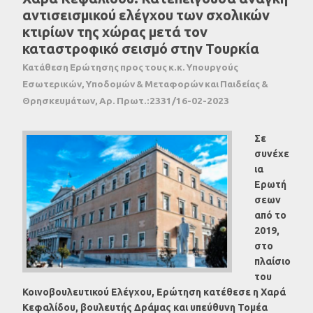
αντισεισμικού ελέγχου των σχολικών
κτιρίων της χώρας μετά τον
καταστροφικό σεισμό στην Τουρκία
Κατάθεση Ερώτησης προς τους κ.κ. Υπουργούς
Εσωτερικών, Υποδομών & Μεταφορών και Παιδείας &
Θρησκευμάτων, Αρ. Πρωτ.:2331/16-02-2023
Σε
συνέχε
ια
Ερωτή
σεων
από το
2019,
στο
πλαίσιο
του
Κοινοβουλευτικού Ελέγχου, Ερώτηση κατέθεσε η Χαρά
Κεφαλίδου, βουλευτής Δράμας και υπεύθυνη Τομέα