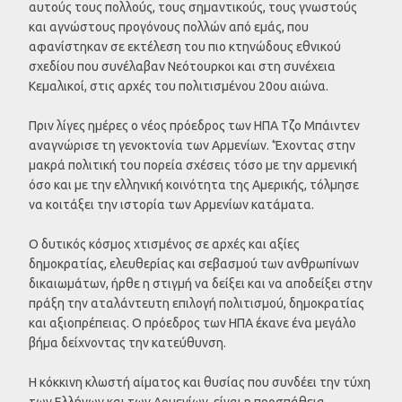
αυτούς τους πολλούς, τους σημαντικούς, τους γνωστούς
και αγνώστους προγόνους πολλών από εμάς, που
αφανίστηκαν σε εκτέλεση του πιο κτηνώδους εθνικού
σχεδίου που συνέλαβαν Νεότουρκοι και στη συνέχεια
Κεμαλικοί, στις αρχές του πολιτισμένου 20ου αιώνα.
Πριν λίγες ημέρες ο νέος πρόεδρος των ΗΠΑ Τζο Μπάιντεν
αναγνώρισε τη γενοκτονία των Αρμενίων. ‘Έχοντας στην
μακρά πολιτική του πορεία σχέσεις τόσο με την αρμενική
όσο και με την ελληνική κοινότητα της Αμερικής, τόλμησε
να κοιτάξει την ιστορία των Αρμενίων κατάματα.
Ο δυτικός κόσμος χτισμένος σε αρχές και αξίες
δημοκρατίας, ελευθερίας και σεβασμού των ανθρωπίνων
δικαιωμάτων, ήρθε η στιγμή να δείξει και να αποδείξει στην
πράξη την αταλάντευτη επιλογή πολιτισμού, δημοκρατίας
και αξιοπρέπειας. Ο πρόεδρος των ΗΠΑ έκανε ένα μεγάλο
βήμα δείχνοντας την κατεύθυνση.
Η κόκκινη κλωστή αίματος και θυσίας που συνδέει την τύχη
των Ελλήνων και των Αρμενίων, είναι η προσπάθεια