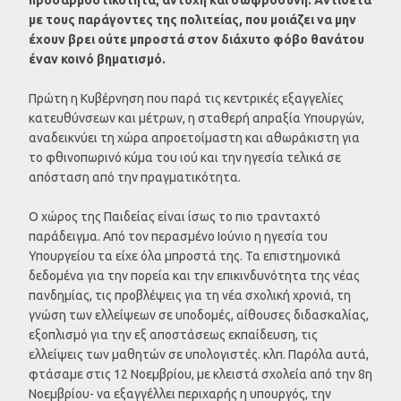
με τους παράγοντες της πολιτείας, που μοιάζει να μην
έχουν βρει ούτε μπροστά στον διάχυτο φόβο θανάτου
έναν κοινό βηματισμό.
Πρώτη η Κυβέρνηση που παρά τις κεντρικές εξαγγελίες
κατευθύνσεων και μέτρων, η σταθερή απραξία Υπουργών,
αναδεικνύει τη χώρα απροετοίμαστη και αθωράκιστη για
το φθινοπωρινό κύμα του ιού και την ηγεσία τελικά σε
απόσταση από την πραγματικότητα.
Ο χώρος της Παιδείας είναι ίσως το πιο τρανταχτό
παράδειγμα. Από τον περασμένο Ιούνιο η ηγεσία του
Υπουργείου τα είχε όλα μπροστά της. Τα επιστημονικά
δεδομένα για την πορεία και την επικινδυνότητα της νέας
πανδημίας, τις προβλέψεις για τη νέα σχολική χρονιά, τη
γνώση των ελλείψεων σε υποδομές, αίθουσες διδασκαλίας,
εξοπλισμό για την εξ αποστάσεως εκπαίδευση, τις
ελλείψεις των μαθητών σε υπολογιστές. κλπ. Παρόλα αυτά,
φτάσαμε στις 12 Νοεμβρίου, με κλειστά σχολεία από την 8η
Νοεμβρίου- να εξαγγέλλει περιχαρής η υπουργός, την