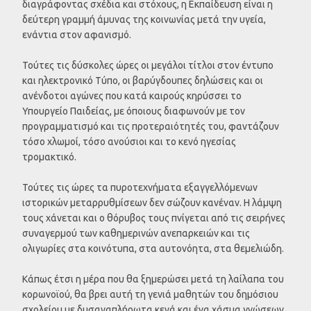
διαγράφοντας σχέδια και στόχους, η Εκπαίδευση είναι η
δεύτερη γραμμή άμυνας της κοινωνίας μετά την υγεία,
ενάντια στον αφανισμό.
Τούτες τις δύσκολες ώρες οι μεγάλοι τίτλοι στον έντυπο
και ηλεκτρονικό Τύπο, οι βαρύγδουπες δηλώσεις και οι
ανένδοτοι αγώνες που κατά καιρούς κηρύσσει το
Υπουργείο Παιδείας, με όποιους διαφωνούν με τον
προγραμματισμό και τις προτεραιότητές του, φαντάζουν
τόσο χλωμοί, τόσο ανούσιοι και το κενό ηγεσίας
τρομακτικό.
Τούτες τις ώρες τα πυροτεχνήματα εξαγγελλόμενων
ιστορικών μεταρρυθμίσεων δεν σώζουν κανέναν. Η λάμψη
τους χάνεται και ο θόρυβος τους πνίγεται από τις σειρήνες
συναγερμού των καθημερινών ανεπαρκειών και τις
ολιγωρίες στα κοινότυπα, στα αυτονόητα, στα θεμελιώδη.
Κάπως έτσι η μέρα που θα ξημερώσει μετά τη λαίλαπα του
κορωνοϊού, θα βρει αυτή τη γενιά μαθητών του δημόσιου
σχολείου με δυσαναπλήρωτα κενά και ένα χάσμα γνώσεων