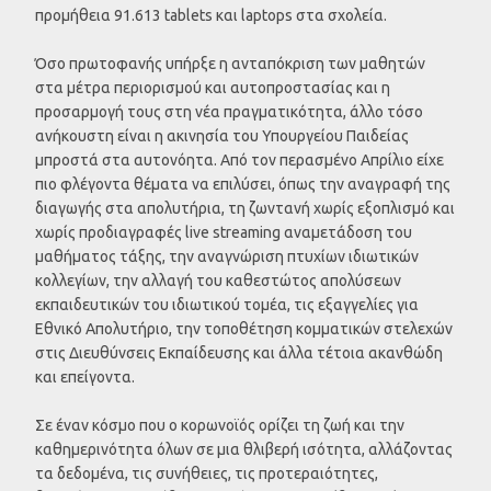
προμήθεια 91.613 tablets και laptops στα σχολεία.
Όσο πρωτοφανής υπήρξε η ανταπόκριση των μαθητών
στα μέτρα περιορισμού και αυτοπροστασίας και η
προσαρμογή τους στη νέα πραγματικότητα, άλλο τόσο
ανήκουστη είναι η ακινησία του Υπουργείου Παιδείας
μπροστά στα αυτονόητα. Από τον περασμένο Απρίλιο είχε
πιο φλέγοντα θέματα να επιλύσει, όπως την αναγραφή της
διαγωγής στα απολυτήρια, τη ζωντανή χωρίς εξοπλισμό και
χωρίς προδιαγραφές live streaming αναμετάδοση του
μαθήματος τάξης, την αναγνώριση πτυχίων ιδιωτικών
κολλεγίων, την αλλαγή του καθεστώτος απολύσεων
εκπαιδευτικών του ιδιωτικού τομέα, τις εξαγγελίες για
Εθνικό Απολυτήριο, την τοποθέτηση κομματικών στελεχών
στις Διευθύνσεις Εκπαίδευσης και άλλα τέτοια ακανθώδη
και επείγοντα.
Σε έναν κόσμο που ο κορωνοϊός ορίζει τη ζωή και την
καθημερινότητα όλων σε μια θλιβερή ισότητα, αλλάζοντας
τα δεδομένα, τις συνήθειες, τις προτεραιότητες,