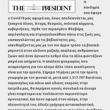
Η
πανδημία
που έφερε
ο Covid19 μας αφορά και, όπως αποδεικνύεται, μας
ξεπερνά όλους. Άτομα, θεσμούς, πολιτικά κόμματα,
κυβερνήσεις. Ήρθε τον περασμένο Φλεβάρη
απρόσκλητη και στρογγυλοκάθισε πάνω στις ζωές μας,
χασκογελώντας με τις βεβαιότητες μας,
υπενθυμίζοντας μας με τον πιο άγριο τρόπο τα βασικά:
μπροστά στον κίνδυνο μαζικής απώλειας ανθρώπινων
ζωών από έναν άγνωστο εχθρό όλα τα άλλα φαντάζουν
μικρά και ασήμαντα.
Η απώλεια ψυχραιμίας όσο
αναμενόμενη για τον κόσμο άλλο τόσο ανεπίτρεπτη
είναι για την ηγεσία. Σήμερα 10 μήνες μετά την πρώτη
γνωριμία με τον φονικό ιό, μετά από 1.317.707 θανάτους
παγκοσμίως και πάνω από χίλιους νεκρούς στην
πατρίδα μας, θα περίμενε κανείς συνολικά να έχουμε
γίνει σοφότεροι και τουλάχιστον περισσότερο
προνοητικοί. Και όσον αφορά στον κόσμο, στην
πλειονότητά του, έδειξε γρήγορα αντανακλαστικά,
προσαρμοστικότητα, αντοχή και σωφροσύνη. Αντίθετα