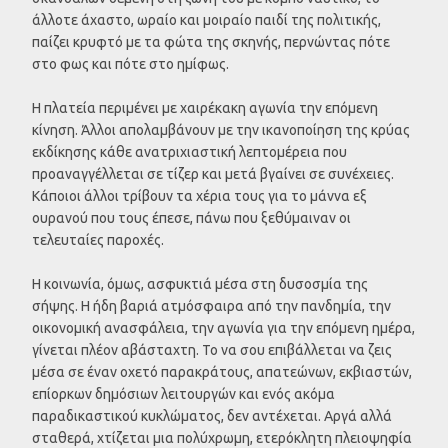
άλλοτε άχαστο, ωραίο και μοιραίο παιδί της πολιτικής,
παίζει κρυφτό με τα φώτα της σκηνής, περνώντας πότε
στο φως και πότε στο ημίφως.
Η πλατεία περιμένει με χαιρέκακη αγωνία την επόμενη
κίνηση. Άλλοι απολαμβάνουν με την ικανοποίηση της κρύας
εκδίκησης κάθε ανατριχιαστική λεπτομέρεια που
προαναγγέλλεται σε τίζερ και μετά βγαίνει σε συνέχειες.
Κάποιοι άλλοι τρίβουν τα χέρια τους για το μάννα εξ
ουρανού που τους έπεσε, πάνω που ξεθύμαιναν οι
τελευταίες παροχές.
Η κοινωνία, όμως, ασφυκτιά μέσα στη δυσοσμία της
σήψης. Η ήδη βαριά ατμόσφαιρα από την πανδημία, την
οικονομική ανασφάλεια, την αγωνία για την επόμενη ημέρα,
γίνεται πλέον αβάσταχτη. Το να σου επιβάλλεται να ζεις
μέσα σε έναν οχετό παρακράτους, απατεώνων, εκβιαστών,
επίορκων δημόσιων λειτουργών και ενός ακόμα
παραδικαστικού κυκλώματος, δεν αντέχεται. Αργά αλλά
σταθερά, χτίζεται μια πολύχρωμη, ετερόκλητη πλειοψηφία