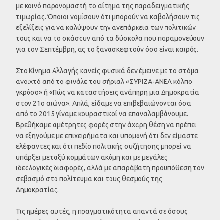
με κοινό παρονομαστή το αίτημα της παραδειγματικής
τιμωρίας. Όποιοι νομίσουν ότι μπορούν να καβαλήσουν τις
εξελίξεις για να καλύψουν την ανεπάρκεια των πολιτικών
τους και να το σκάσουν από τα δύσκολα που παραμονεύουν
για τον Σεπτέμβρη, ας το ξανασκεφτούν όσο είναι καιρός.
Στο Κίνημα Αλλαγής κανείς φυσικά δεν έμεινε με το στόμα
ανοιχτό από το φινάλε του σήριαλ «ΣΥΡΙΖΑ-ΑΝΕΛ κόλπο
γκρόσο» ή «Πώς να καταστήσεις ανάπηρη μια Δημοκρατία
στον 21ο αιώνα». Απλά, είδαμε να επιβεβαιώνονται όσα
από το 2015 γίναμε κουραστικοί να επαναλαμβάνουμε.
Βρεθήκαμε αμέτρητες φορές στην άχαρη θέση να πρέπει
να εξηγούμε με επιχειρήματα και υπομονή ότι δεν είμαστε
ελέφαντες και ότι πεδίο πολιτικής συζήτησης μπορεί να
υπάρξει μεταξύ κομμάτων ακόμη και με μεγάλες
ιδεολογικές διαφορές, αλλά με απαράβατη προϋπόθεση τον
σεβασμό στο πολίτευμα και τους θεσμούς της
Δημοκρατίας.
Τις ημέρες αυτές, η πραγματικότητα απαντά σε όσους