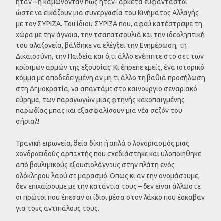
ήταν – ή καμώνονταν πως ήταν- αρκετά ευφάνταστοι
ώστε να εικάζουν μια συνεργασία του Κινήματος Αλλαγής
με τον ΣΥΡΙΖΑ. Του ίδιου ΣΥΡΙΖΑ που, αφού κατέστρεψε τη
χώρα με την άγνοια, την τσαπατσουλιά και την ιδεοληπτική
του αλαζονεία, βάλθηκε να ελέγξει την Ενημέρωση, τη
Δικαιοσύνη, την Παιδεία και ό,τι άλλο ενέπιπτε στο σετ των
κρίσιμων αρμών της εξουσίας! Κι έπρεπε εμείς, ένα ιστορικό
κόμμα με αποδεδειγμένη αν μη τι άλλο τη βαθιά προσήλωση
στη Δημοκρατία, να απαντάμε στο καινούργιο σεναριακό
εύρημα, των παραγωγών μιας φτηνής κακοπαιγμένης
παρωδίας μπας και εξασφαλίσουν μια νέα σεζόν του
σήριαλ!
Τραγική ειρωνεία, θεία δίκη ή απλά ο λογαριασμός μιας
χονδροειδούς αρπαχτής που σχεδιάστηκε και υλοποιήθηκε
από βουλιμικούς εξουσιολάγνους στην πλάτη ενός
ολόκληρου λαού σε μαρασμό. Όπως κι αν την ονομάσουμε,
δεν επιχαίρουμε με την κατάντια τους – δεν είναι άλλωστε
οι πρώτοι που έπεσαν οι ίδιοι μέσα στον λάκκο που έσκαβαν
για τους αντιπάλους τους.