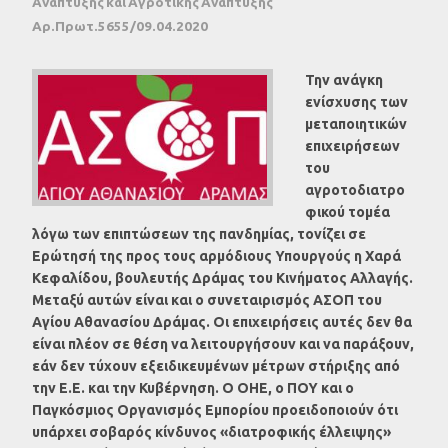
Ανάπτυξης και Αγροτικής Ανάπτυξης
Αρ.Πρωτ.5655/09.04.2020
Την ανάγκη
ενίσχυσης των
μεταποιητικών
επιχειρήσεων
του
αγροτοδιατρο
φικού τομέα
λόγω των επιπτώσεων της πανδημίας, τονίζει σε
Ερώτησή της προς τους αρμόδιους Υπουργούς η Χαρά
Κεφαλίδου, βουλευτής Δράμας του Κινήματος Αλλαγής.
Μεταξύ αυτών είναι και ο συνεταιρισμός ΑΣΟΠ του
Αγίου Αθανασίου Δράμας. Οι επιχειρήσεις αυτές δεν θα
είναι πλέον σε θέση να λειτουργήσουν και να παράξουν,
εάν δεν τύχουν εξειδικευμένων μέτρων στήριξης από
την Ε.Ε. και την Κυβέρνηση.
Ο ΟΗΕ, ο ΠΟΥ και ο
Παγκόσμιος Οργανισμός Εμπορίου προειδοποιούν ότι
υπάρχει σοβαρός κίνδυνος «διατροφικής έλλειψης»