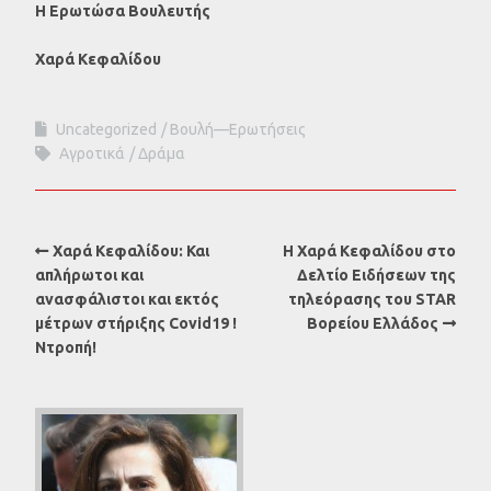
Η Ερωτώσα Βουλευτής
Χαρά Κεφαλίδου
Uncategorized
Βουλή—Ερωτήσεις
Αγροτικά
Δράμα
Χαρά Κεφαλίδου: Και
Η Χαρά Κεφαλίδου στο
απλήρωτοι και
Δελτίο Ειδήσεων της
ανασφάλιστοι και εκτός
τηλεόρασης του STAR
μέτρων στήριξης Covid19 !
Βορείου Ελλάδος
Ντροπή!