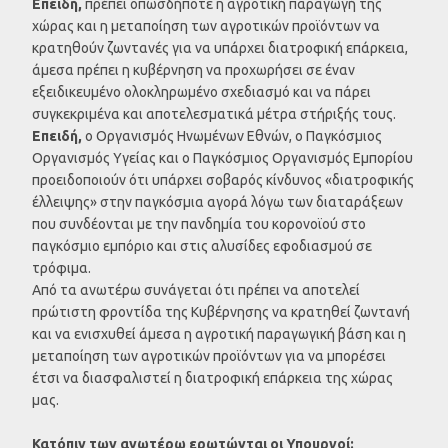
Επειδή,
πρέπει οπωσδήποτε η αγροτική παραγωγή της
χώρας και η μεταποίηση των αγροτικών προϊόντων να
κρατηθούν ζωντανές για να υπάρχει διατροφική επάρκεια,
άμεσα πρέπει η κυβέρνηση να προχωρήσει σε έναν
εξειδικευμένο ολοκληρωμένο σχεδιασμό και να πάρει
συγκεκριμένα και αποτελεσματικά μέτρα στήριξής τους.
Επειδή,
ο Οργανισμός Ηνωμένων Εθνών, ο Παγκόσμιος
Οργανισμός Υγείας και ο Παγκόσμιος Οργανισμός Εμπορίου
προειδοποιούν ότι υπάρχει σοβαρός κίνδυνος «διατροφικής
έλλειψης» στην παγκόσμια αγορά λόγω των διαταράξεων
που συνδέονται με την πανδημία του κορονοϊού στο
παγκόσμιο εμπόριο και στις αλυσίδες εφοδιασμού σε
τρόφιμα.
Από τα ανωτέρω συνάγεται ότι πρέπει να αποτελεί
πρώτιστη φροντίδα της Κυβέρνησης να κρατηθεί ζωντανή
και να ενισχυθεί άμεσα η αγροτική παραγωγική βάση και η
μεταποίηση των αγροτικών προϊόντων για να μπορέσει
έτσι να διασφαλιστεί η διατροφική επάρκεια της χώρας
μας.
Κατόπιν των ανωτέρω ερωτώνται οι Υπουργοί: