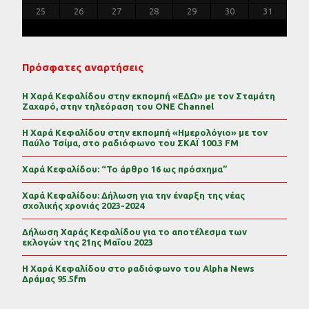
30
29
30
31
29
30
31
29
30
31
29
30
31
29
29
29
30
31
30
30
29
29
31
29
30
30
29
30
31
29
31
29
29
30
31
30
29
25
26
27
28
29
30
31
Πρόσφατες αναρτήσεις
Η Χαρά Κεφαλίδου στην εκπομπή «ΕΔΩ» με τον Σταμάτη
Ζαχαρό, στην τηλεόραση του ONE Channel
Η Χαρά Κεφαλίδου στην εκπομπή «Ημερολόγιο» με τον
Παύλο Τσίμα, στο ραδιόφωνο του ΣΚΑΪ 100.3 FM
Χαρά Κεφαλίδου: “Το άρθρο 16 ως πρόσχημα”
Χαρά Κεφαλίδου: Δήλωση για την έναρξη της νέας
σχολικής χρονιάς 2023-2024
Δήλωση Χαράς Κεφαλίδου για το αποτέλεσμα των
εκλογών της 21ης Μαΐου 2023
Η Χαρά Κεφαλίδου στο ραδιόφωνο του Alpha News
Δράμας 95.5fm