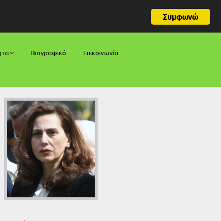
Συμφωνώ
ητα
Βιογραφικό
Επικοινωνία
φορές
ήσεις
ίες
ολογίες
ία
ς