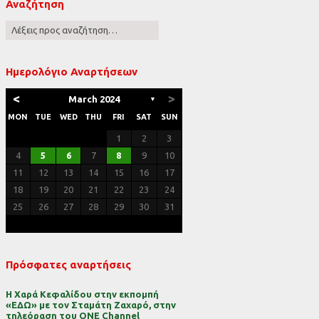
Αναζήτηση
ες
Ημερολόγιο Αναρτήσεων
<
>
March 2024
▼
MON
TUE
WED
THU
FRI
SAT
SUN
1
2
3
4
5
6
7
8
9
10
11
12
13
14
15
16
17
18
19
20
21
22
23
24
25
26
27
28
29
30
31
Πρόσφατες αναρτήσεις
Η Χαρά Κεφαλίδου στην εκπομπή
«ΕΔΩ» με τον Σταμάτη Ζαχαρό, στην
τηλεόραση του ONE Channel