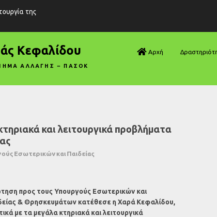
ιτουργία της
ράς Κεφαλίδου
Αρχή
Δραστηριότ
ΝΗΜΑ ΑΛΛΑΓΗΣ – ΠΑΣΟΚ
Βουλή—Ανα
Βουλή—Ερωτ
Βουλή—Ομιλ
τηριακά και λειτουργικά προβλήματα
μας
Βουλή—Τροπ
ούς Εσωτερικών και Παιδείας
Δηλώσεις
Αρθρογραφ
τηση προς τους Υπουργούς Εσωτερικών και
δείας & Θρησκευμάτων κατέθεσε η Χαρά Κεφαλίδου,
Συνεντεύξει
τικά με τα μεγάλα κτηριακά και λειτουργικά