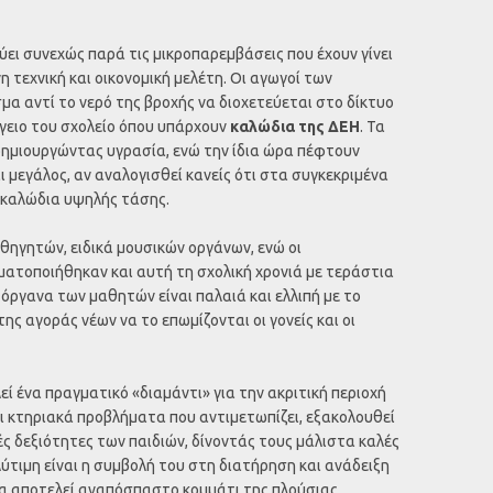
ύει συνεχώς παρά τις μικροπαρεμβάσεις που έχουν γίνει
τεχνική και οικονομική μελέτη. Οι αγωγοί των
μα αντί το νερό της βροχής να διοχετεύεται στο δίκτυο
γειο του σχολείο όπου υπάρχουν
καλώδια της ΔΕΗ
. Τα
ημιουργώντας υγρασία, ενώ την ίδια ώρα πέφτουν
ι μεγάλος, αν αναλογισθεί κανείς ότι στα συγκεκριμένα
 καλώδια υψηλής τάσης.
καθηγητών, ειδικά μουσικών οργάνων, ενώ οι
ατοποιήθηκαν και αυτή τη σχολική χρονιά με τεράστια
όργανα των μαθητών είναι παλαιά και ελλιπή με το
ς αγοράς νέων να το επωμίζονται οι γονείς και οι
ί ένα πραγματικό «διαμάντι» για την ακριτική περιοχή
ι κτηριακά προβλήματα που αντιμετωπίζει, εξακολουθεί
κές δεξιότητες των παιδιών, δίνοντάς τους μάλιστα καλές
λύτιμη είναι η συμβολή του στη διατήρηση και ανάδειξη
ία αποτελεί αναπόσπαστο κομμάτι της πλούσιας